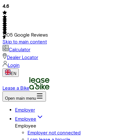
4.6
1205
Google Reviews
Skip to main content
Calculator
Dealer Locator
Login
EN
Lease a Bike
Open main menu
Employer
Employee
Employee
Employer not connected
I can lease a bicycle