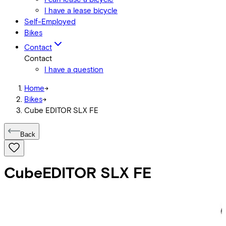
I have a lease bicycle
Self-Employed
Bikes
Contact
Contact
I have a question
Home
->
Bikes
->
Cube EDITOR SLX FE
Back
Cube
EDITOR SLX FE