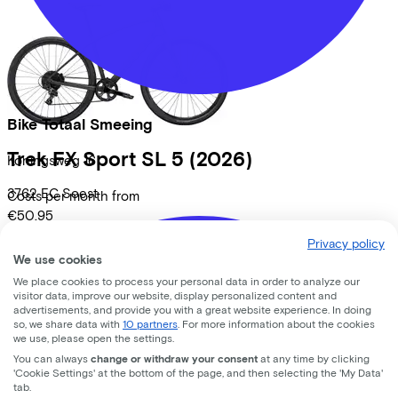
Bike Totaal Smeeing
Trek
FX Sport SL 5
(2026)
Koningsweg
16
3762 EC
Soest
Costs per month from
€50,95
Price
€1.999,00
Privacy policy
Save
€582,92
We use cookies
View
We place cookies to process your personal data in order to analyze our
visitor data, improve our website, display personalized content and
Lease a Bike
advertisements, and provide you with a great website experience. In doing
so, we share data with
10 partners
. For more information about the cookies
About us
we use, please open the settings.
Our team
You can always
change or withdraw your consent
at any time by clicking
Contact
'Cookie Settings' at the bottom of the page, and then selecting the 'My Data'
tab.
News