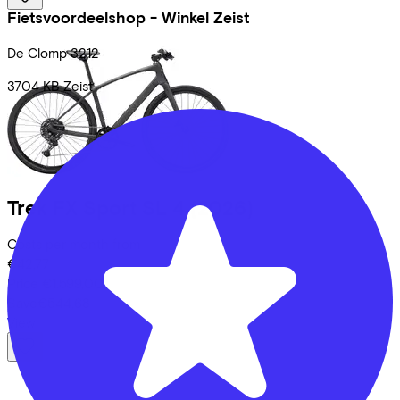
Fietsvoordeelshop - Winkel Zeist
De Clomp
3212
3704 KB
Zeist
Trek
FX Sport SL 4
(2026)
Costs per month from
€42,77
Price
€1.599,00
Save
€544,68
View