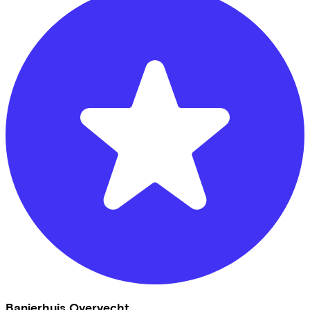
Banierhuis Overvecht