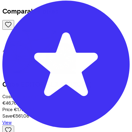
Comparable bikes
Cube
EDITOR SLX FE
(2025)
Costs per month from
€46,76
Price
€1.799,00
Save
€561,08
View