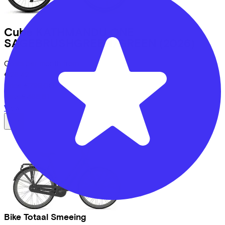
Cube
KATHMANDU ONE
SAGEBRUSHGREEN/GREEN
(2026)
Costs per month from
€26,42
Price
€799,00
Save
€468,81
View
Bike Totaal Smeeing