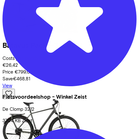
Batavus
Packd-3
(2025)
Costs per month from
€26,42
Price
€799,00
Save
€468,81
View
Fietsvoordeelshop - Winkel Zeist
De Clomp
3212
3704 KB
Zeist