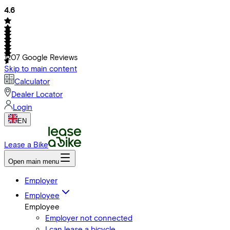
4.6
1207
Google Reviews
Skip to main content
Calculator
Dealer Locator
Login
EN
Lease a Bike
Open main menu
Employer
Employee
Employee
Employer not connected
I can lease a bicycle