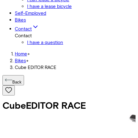
I have a lease bicycle
Self-Employed
Bikes
Contact
Contact
I have a question
Home
->
Bikes
->
Cube EDITOR RACE
Back
Cube
EDITOR RACE