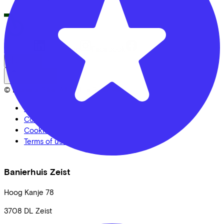
Full offer
LinkedIn
Instagram
Facebook
English
Back to top
© Lease a Bike. All Rights Reserved.
Privacy statement
Cookie statement
Cookie settings
Terms of use
Banierhuis Zeist
Hoog Kanje
78
3708 DL
Zeist