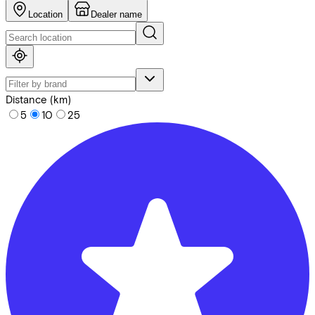
Location
Dealer name
Distance (km)
5
10
25