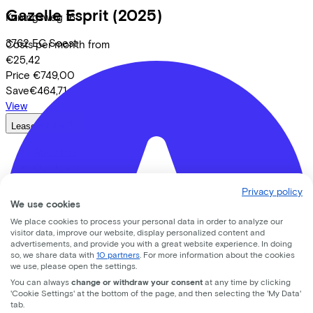
Gazelle
Esprit
(2025)
Koningsweg
16
3762 EC
Soest
Costs per month from
€25,42
Price
€749,00
Save
€464,71
View
Lease a Bike
About us
Our team
Contact
Privacy policy
News
We use cookies
CSR
We place cookies to process your personal data in order to analyze our
FAQ
visitor data, improve our website, display personalized content and
Security & Privacy
advertisements, and provide you with a great website experience. In doing
so, we share data with
10 partners
. For more information about the cookies
we use, please open the settings.
Proud partner of
You can always
change or withdraw your consent
at any time by clicking
'Cookie Settings' at the bottom of the page, and then selecting the 'My Data'
tab.