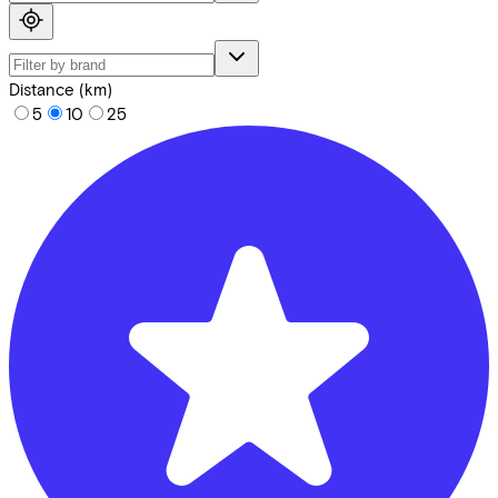
Distance (km)
5
10
25