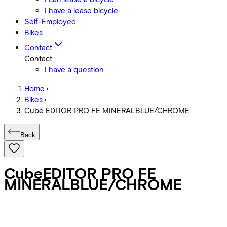
I have a lease bicycle
Self-Employed
Bikes
Contact
Contact
I have a question
Home
->
Bikes
->
Cube EDITOR PRO FE MINERALBLUE/CHROME
Back
Cube
EDITOR PRO FE
MINERALBLUE/CHROME