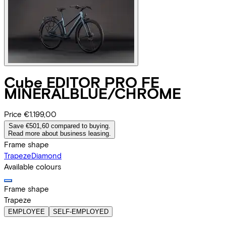
Cube
EDITOR PRO FE
MINERALBLUE/CHROME
Price
€1.199,00
Save €501,60 compared to buying.
Read more about business leasing.
Frame shape
Trapeze
Diamond
Available colours
Frame shape
Trapeze
EMPLOYEE
SELF-EMPLOYED