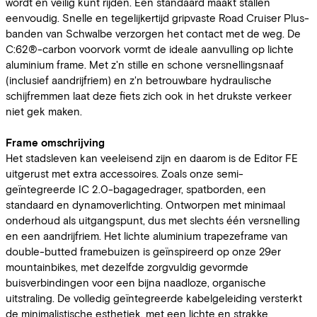
wordt en veilig kunt rijden. Een standaard maakt stallen
eenvoudig. Snelle en tegelijkertijd gripvaste Road Cruiser Plus-
banden van Schwalbe verzorgen het contact met de weg. De
C:62®-carbon voorvork vormt de ideale aanvulling op lichte
aluminium frame. Met z'n stille en schone versnellingsnaaf
(inclusief aandrijfriem) en z'n betrouwbare hydraulische
schijfremmen laat deze fiets zich ook in het drukste verkeer
niet gek maken.
Frame omschrijving
Het stadsleven kan veeleisend zijn en daarom is de Editor FE
uitgerust met extra accessoires. Zoals onze semi-
geïntegreerde IC 2.0-bagagedrager, spatborden, een
standaard en dynamoverlichting. Ontworpen met minimaal
onderhoud als uitgangspunt, dus met slechts één versnelling
en een aandrijfriem. Het lichte aluminium trapezeframe van
double-butted framebuizen is geïnspireerd op onze 29er
mountainbikes, met dezelfde zorgvuldig gevormde
buisverbindingen voor een bijna naadloze, organische
uitstraling. De volledig geïntegreerde kabelgeleiding versterkt
de minimalistische esthetiek, met een lichte en strakke