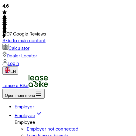
4.6
1207
Google Reviews
Skip to main content
Calculator
Dealer Locator
Login
EN
Lease a Bike
Open main menu
Employer
Employee
Employee
Employer not connected
I can lease a bicycle