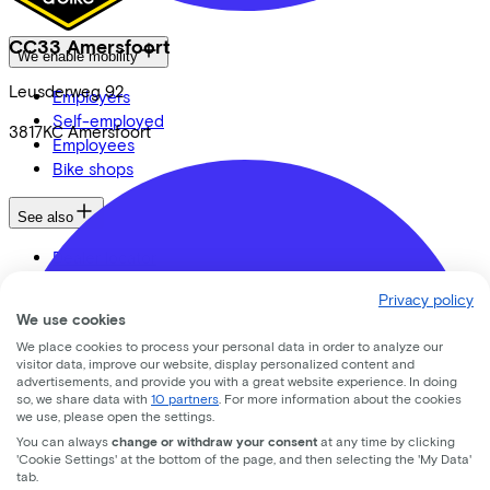
CC33 Amersfoort
We enable mobility
Leusderweg
92
Employers
Self-employed
3817KC
Amersfoort
Employees
Bike shops
See also
Dealer locator
Lease a bike? Calculate your costs
Privacy policy
Login
We use cookies
We place cookies to process your personal data in order to analyze our
Bike brands
visitor data, improve our website, display personalized content and
advertisements, and provide you with a great website experience. In doing
Gazelle
so, we share data with
10 partners
. For more information about the cookies
Cannondale
we use, please open the settings.
Roetz
You can always
change or withdraw your consent
at any time by clicking
'Cookie Settings' at the bottom of the page, and then selecting the 'My Data'
Cervélo
tab.
Kalkhoff