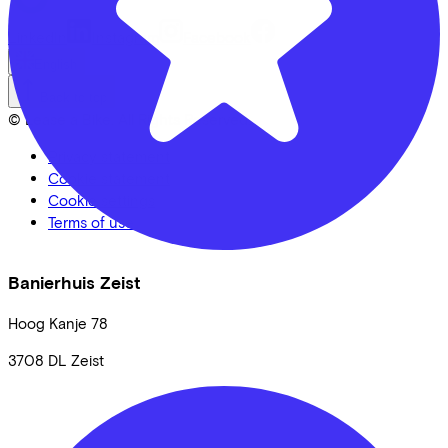
LinkedIn
Instagram
Facebook
English
Back to top
© Lease a Bike. All Rights Reserved.
Privacy statement
Cookie statement
Cookie settings
Terms of use
Banierhuis Zeist
Hoog Kanje
78
3708 DL
Zeist