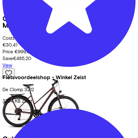
Cube
EDITOR PRO
MINERALBLUE/CHROME
(2026)
Costs per month from
€30,41
Price
€999,00
Save
€485,20
View
Fietsvoordeelshop - Winkel Zeist
De Clomp
3212
3704 KB
Zeist