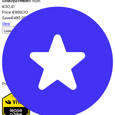
Costs per month from
€30,41
Price
€999,00
Save
€485,20
View
Lease a Bike
About us
Our team
Contact
News
CSR
FAQ
Security & Privacy
Proud partner of