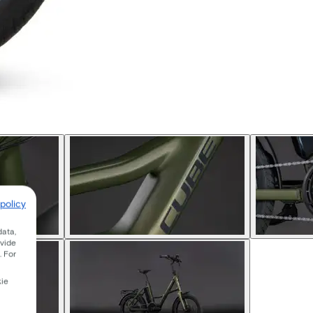
policy
data,
ovide
. For
kie