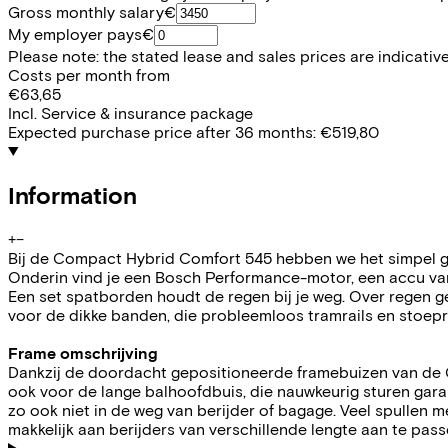
Gross monthly salary
€
My employer pays
€
Please note: the stated lease and sales prices are indicative.
Costs per month from
€63,65
Incl. Service & insurance package
Expected purchase price after 36 months:
€519,80
Information
+
−
Bij de Compact Hybrid Comfort 545 hebben we het simpel ge
Onderin vind je een Bosch Performance-motor, een accu van 
Een set spatborden houdt de regen bij je weg. Over regen ge
voor de dikke banden, die probleemloos tramrails en stoe
Frame omschrijving
Dankzij de doordacht gepositioneerde framebuizen van de Compa
ook voor de lange balhoofdbuis, die nauwkeurig sturen garan
zo ook niet in de weg van berijder of bagage. Veel spullen 
makkelijk aan berijders van verschillende lengte aan te pa