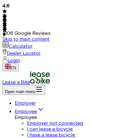
4.6
1206
Google Reviews
Skip to main content
Calculator
Dealer Locator
Login
EN
Lease a Bike
Open main menu
Employer
Employee
Employee
Employer not connected
I can lease a bicycle
I have a lease bicycle