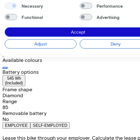
Necessary
Performance
Functional
Advertising
Cube
COMPACT HYBRID CO
Accept
Price
€2.599,00
Adjust
Deny
Save €651,17 compared to buying.
Read more about business leasing.
Available colours
Battery options
545 Wh
(
Included
)
Frame shape
Diamond
Range
85
Removable battery
No
EMPLOYEE
SELF-EMPLOYED
Lease this bike through your employer. Calculate the lease 