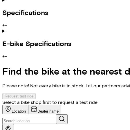
Specifications
+
−
E-bike Specifications
+
−
Find the bike at the nearest 
Please note! Not every bike is in stock. Let our partners ad
Request test ride
Select a bike shop first to request a test ride
Location
Dealer name