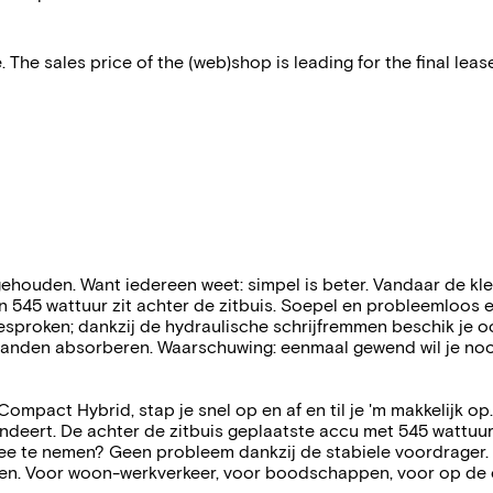
 The sales price of the (web)shop is leading for the final lease
houden. Want iedereen weet: simpel is beter. Vandaar de kle
545 wattuur zit achter de zitbuis. Soepel en probleemloos e
sproken; dankzij de hydraulische schrijfremmen beschik je oo
pranden absorberen. Waarschuwing: eenmaal gewend wil je no
ct Hybrid, stap je snel op en af en til je 'm makkelijk op. Teg
deert. De achter de zitbuis geplaatste accu met 545 wattuur 
mee te nemen? Geen probleem dankzij de stabiele voordrager. 
ssen. Voor woon-werkverkeer, voor boodschappen, voor op de 