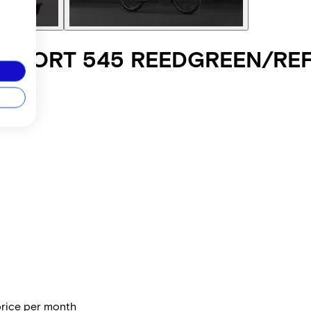
MFORT 545 REEDGREEN/RE
price per month