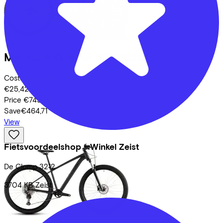
Merida
BIG NINE 60
(2026)
Costs per month from
€25,42
Price
€749,00
Save
€464,71
View
Fietsvoordeelshop - Winkel Zeist
De Clomp
3212
3704 KB
Zeist