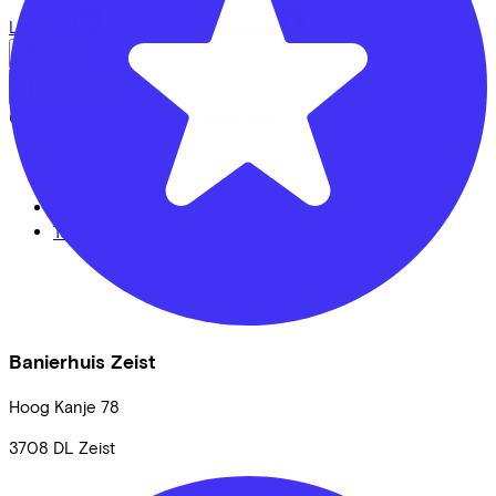
LinkedIn
Instagram
Facebook
English
Back to top
© Lease a Bike. All Rights Reserved.
Privacy statement
Cookie statement
Cookie settings
Terms of use
Banierhuis Zeist
Hoog Kanje
78
3708 DL
Zeist