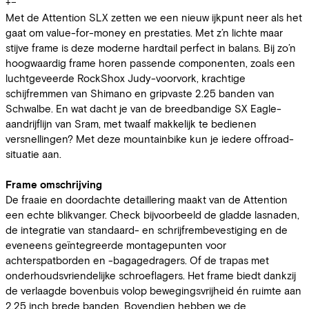
+
−
Met de Attention SLX zetten we een nieuw ijkpunt neer als het
gaat om value-for-money en prestaties. Met z’n lichte maar
stijve frame is deze moderne hardtail perfect in balans. Bij zo’n
hoogwaardig frame horen passende componenten, zoals een
luchtgeveerde RockShox Judy-voorvork, krachtige
schijfremmen van Shimano en gripvaste 2.25 banden van
Schwalbe. En wat dacht je van de breedbandige SX Eagle-
aandrijflijn van Sram, met twaalf makkelijk te bedienen
versnellingen? Met deze mountainbike kun je iedere offroad-
situatie aan.
Frame omschrijving
De fraaie en doordachte detaillering maakt van de Attention
een echte blikvanger. Check bijvoorbeeld de gladde lasnaden,
de integratie van standaard- en schrijfrembevestiging en de
eveneens geïntegreerde montagepunten voor
achterspatborden en -bagagedragers. Of de trapas met
onderhoudsvriendelijke schroeflagers. Het frame biedt dankzij
de verlaagde bovenbuis volop bewegingsvrijheid én ruimte aan
2.25 inch brede banden. Bovendien hebben we de