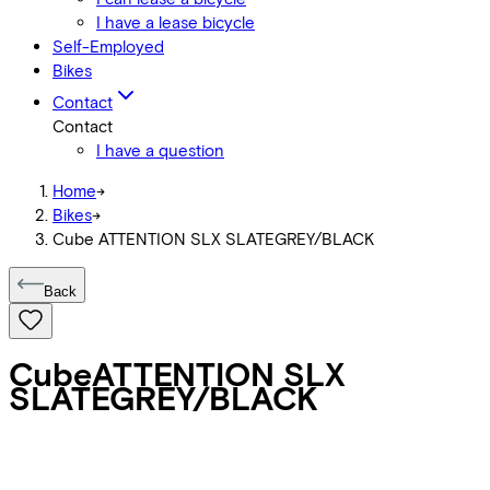
I have a lease bicycle
Self-Employed
Bikes
Contact
Contact
I have a question
Home
->
Bikes
->
Cube ATTENTION SLX SLATEGREY/BLACK
Back
Cube
ATTENTION SLX
SLATEGREY/BLACK