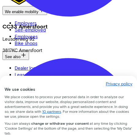
We enable mobility
Employers
CC33 Amersfoort
Self-employed
Employees
Leusderweg
92
Bike shops
3817KC
Amersfoort
See also
Dealer locator
Lease a bike? Calculate your costs
Login
Privacy policy
We use cookies
Bike brands
We place cookies to process your personal data in order to analyze our
visitor data, improve our website, display personalized content and
Gazelle
advertisements, and provide you with a great website experience. In doing
so, we share data with
10 partners
. For more information about the cookies
Cannondale
we use, please open the settings.
Roetz
You can always
change or withdraw your consent
at any time by clicking
Cervélo
'Cookie Settings' at the bottom of the page, and then selecting the 'My Data'
Kalkhoff
tab.