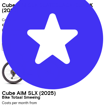
Cube
AIM SLX SLATEBLACK/BLACK
(2026)
Costs per month from
€24,42
Price
€699,00
Save
€460,61
View
Cube
AIM SLX
(2025)
Bike Totaal Smeeing
Costs per month from