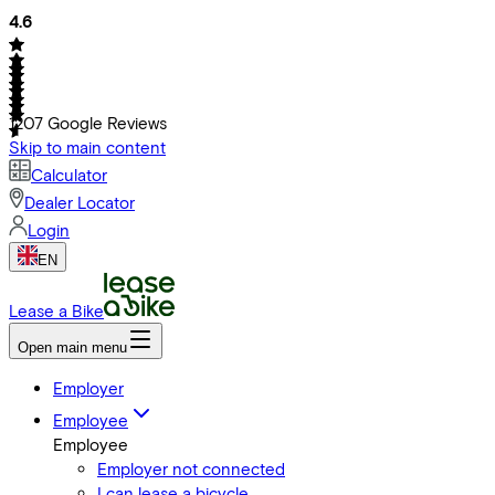
4.6
1207
Google Reviews
Skip to main content
Calculator
Dealer Locator
Login
EN
Lease a Bike
Open main menu
Employer
Employee
Employee
Employer not connected
I can lease a bicycle