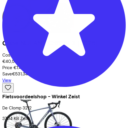
Cube
NULANE C:62 SLX
(2025)
Costs per month from
€40,57
Price
€1.499,00
Save
€531,34
View
Fietsvoordeelshop - Winkel Zeist
De Clomp
3212
3704 KB
Zeist