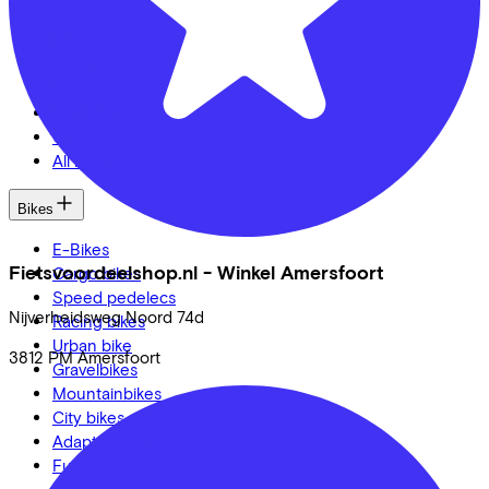
Cervélo
Kalkhoff
Urban Arrow
Veloretti
Van Raam
Cube
All brands
Bikes
E-Bikes
Fietsvoordeelshop.nl - Winkel Amersfoort
Cargo bikes
Speed pedelecs
Nijverheidsweg Noord
74d
Racing bikes
Urban bike
3812 PM
Amersfoort
Gravelbikes
Mountainbikes
City bikes
Adapted bikes
Full offer