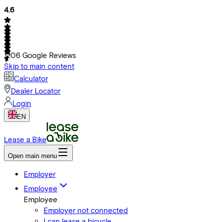
4.6
1206
Google Reviews
Skip to main content
Calculator
Dealer Locator
Login
EN
Lease a Bike
Open main menu
Employer
Employee
Employee
Employer not connected
I can lease a bicycle