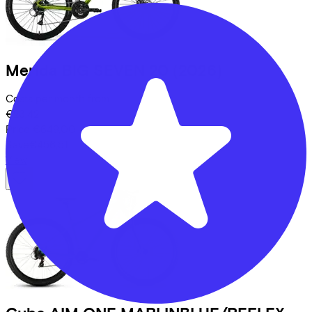
Merida
BIG SEVEN 20
(2026)
Costs per month from
€23,42
Price
€649,00
Save
€456,51
View