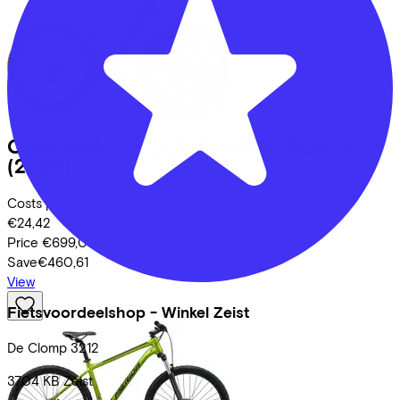
Cube
AIM SLX SLATEBLACK/BLACK
(2026)
Costs per month from
€24,42
Price
€699,00
Save
€460,61
View
Fietsvoordeelshop - Winkel Zeist
De Clomp
3212
3704 KB
Zeist