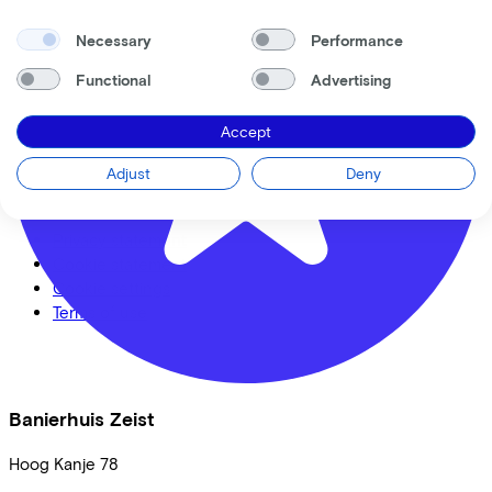
Full offer
Necessary
Performance
Functional
Advertising
LinkedIn
Instagram
Facebook
Accept
English
Adjust
Deny
Back to top
© Lease a Bike. All Rights Reserved.
Privacy statement
Cookie statement
Cookie settings
Terms of use
Banierhuis Zeist
Hoog Kanje
78