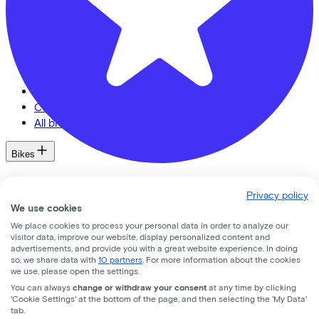
Roetz
Cervélo
Kalkhoff
Urban Arrow
Veloretti
Van Raam
Cube
All brands
Bikes
E-Bikes
Fietsvoordeelshop.nl - Winkel Amersfoort
Privacy policy
Cargo bikes
We use cookies
Speed pedelecs
Nijverheidsweg Noord
74d
We place cookies to process your personal data in order to analyze our
Racing bikes
visitor data, improve our website, display personalized content and
3812 PM
Amersfoort
Urban bike
advertisements, and provide you with a great website experience. In doing
Gravelbikes
so, we share data with
10 partners
. For more information about the cookies
we use, please open the settings.
Mountainbikes
You can always
change or withdraw your consent
at any time by clicking
City bikes
'Cookie Settings' at the bottom of the page, and then selecting the 'My Data'
Adapted bikes
tab.