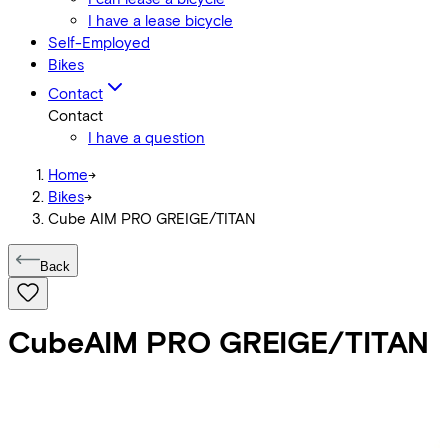
I have a lease bicycle
Self-Employed
Bikes
Contact
Contact
I have a question
Home
->
Bikes
->
Cube AIM PRO GREIGE/TITAN
Back
Cube
AIM PRO GREIGE/TITAN