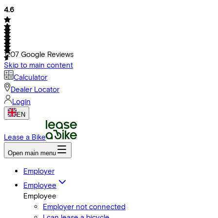
4.6
1207
Google Reviews
Skip to main content
Calculator
Dealer Locator
Login
EN
Lease a Bike
Open main menu
Employer
Employee
Employee
Employer not connected
I can lease a bicycle