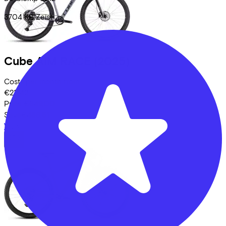
3704 KB
Zeist
Cube
AIM RACE
(2025)
Costs per month from
€23,42
Price
€649,00
Save
€456,51
View