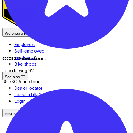
We enable mobility
Employers
Self-employed
Employees
CC33 Amersfoort
Bike shops
Leusderweg
92
See also
3817KC
Amersfoort
Dealer locator
Lease a bike? Calculate your costs
Login
Bike brands
Gazelle
Cannondale