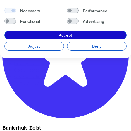
Full offer
Necessary
Performance
Functional
Advertising
LinkedIn
Instagram
Facebook
Accept
English
Adjust
Deny
Back to top
© Lease a Bike. All Rights Reserved.
Privacy statement
Cookie statement
Cookie settings
Terms of use
Banierhuis Zeist