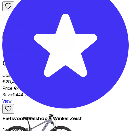
Cube
AIM ONE SMOKE/BLACK
(2026)
Costs per month from
€20,43
Price
€499,00
Save
€444,21
View
Fietsvoordeelshop - Winkel Zeist
De Clomp
3212