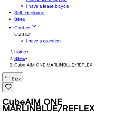
I have a lease bicycle
Self-Employed
Bikes
Contact
Contact
I have a question
Home
->
Bikes
->
Cube AIM ONE MARLINBLUE/REFLEX
Back
Cube
AIM ONE
MARLINBLUE/REFLEX