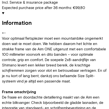
Incl. Service & insurance package
Expected purchase price after 36 months:
€99,80
Information
+
−
Voor optimaal fietsplezier moet een mountainbike ongemerkt
doen wat-ie moet doen. We hebben daarom het lichte en
strakke frame van de Aim ONE uitgerust met een comfortabele
100 millimeter voorvork en dito banden – voor optimale
controle, grip en comfort. De soepele 2x8-aandrijflijn van
Shimano levert een lekker breed bereik, de krachtige
schijfremmen zorgen voor vlot en betrouwbaar vertragen. En of
je nu kort of lang bent, dankzij ons befaamde Size Split-
systeem vind je altijd een passende maat.
Frame omschrijving
De fraaie en doordachte detaillering maakt van de Aim een
echte blikvanger. Check bijvoorbeeld de gladde lasnaden, de
integratie van standaard- en schrijfrembevestiging en de