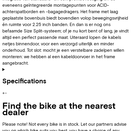
eveneens geïntegreerde montagepunten voor ACID-
achterspatborden en -bagagedragers. Het frame met laag
geplaatste bovenbuis biedt bovendien volop bewegingsvrijheid
én ruimte voor 2.25 inch banden. En dan is er nog ons
befaamde Size Split-systeem; of je nu kort bent of lang, je vindt
altijd een perfect passende maat. Uiteraard lopen de kabels
netjes binnendoor, voor een verzorgd uiterlijk en minder
onderhoud. Tot slot: mocht je een verstelbare zadelpen willen
monteren: we hebben al een kabeldoorvoer in het frame
aangebracht.
Specifications
+
−
Find the bike at the nearest
dealer
Please note! Not every bike is in stock. Let our partners advise
you on which bike suits you best, you have a choice of any