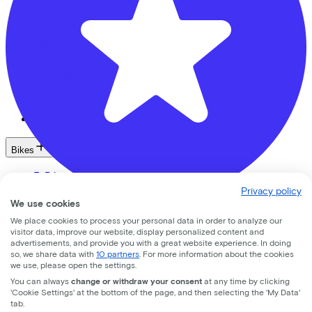
Roetz
Cervélo
Kalkhoff
Urban Arrow
Veloretti
Van Raam
Cube
All brands
Bikes
E-Bikes
Cargo bikes
Privacy policy
We use cookies
Speed pedelecs
Fietsvoordeelshop.nl - Winkel Amersfoort
Racing bikes
We place cookies to process your personal data in order to analyze our
visitor data, improve our website, display personalized content and
Urban bike
advertisements, and provide you with a great website experience. In doing
Nijverheidsweg Noord
74d
Gravelbikes
so, we share data with
10 partners
. For more information about the cookies
we use, please open the settings.
Mountainbikes
3812 PM
Amersfoort
You can always
change or withdraw your consent
at any time by clicking
City bikes
'Cookie Settings' at the bottom of the page, and then selecting the 'My Data'
Adapted bikes
tab.