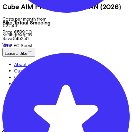
Cube
AIM PRO GREIGE/TITAN
(2026)
Costs per month from
Bike Totaal Smeeing
€22,43
Price
€599,00
Koningsweg
16
Save
€452,41
View
3762 EC
Soest
Lease a Bike
About us
Our team
Contact
News
CSR
FAQ
Security & Privacy
Proud partner of