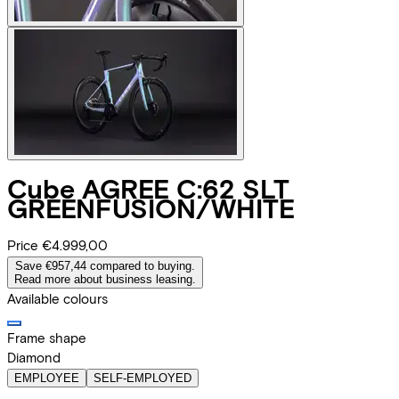
Cube
AGREE C:62 SLT
GREENFUSION/WHITE
Price
€4.999,00
Save €957,44 compared to buying.
Read more about business leasing.
Available colours
Frame shape
Diamond
EMPLOYEE
SELF-EMPLOYED