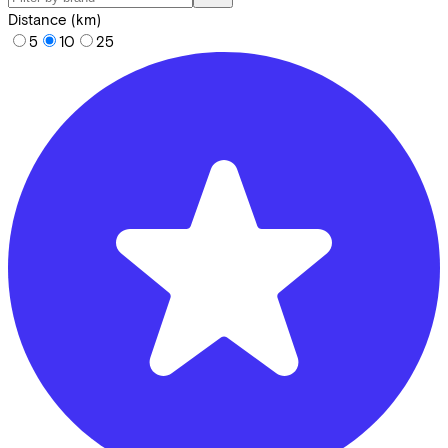
Distance (km)
5
10
25