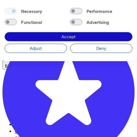
Self-employed
Leusderweg
92
Employees
Necessary
Performance
Bike shops
3817KC
Amersfoort
Functional
Advertising
See also
Accept
Dealer locator
Lease a bike? Calculate your costs
Adjust
Deny
Login
Bike brands
Gazelle
Cannondale
Roetz
Cervélo
Kalkhoff
Urban Arrow
Veloretti
Van Raam
Cube