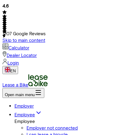
4.6
1207
Google Reviews
Skip to main content
Calculator
Dealer Locator
Login
EN
Lease a Bike
Open main menu
Employer
Employee
Employee
Employer not connected
I can lease a bicycle