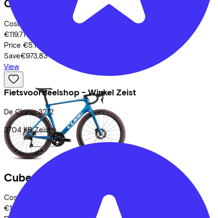
Cube
LITENING AIR C:68X PRO
(2025)
Costs per month from
€119,71
Price
€5.199,00
Save
€973,83
View
Fietsvoordeelshop - Winkel Zeist
De Clomp
3212
3704 KB
Zeist
Cube
AGREE C:62 SLT
(2025)
Costs per month from
€115,72