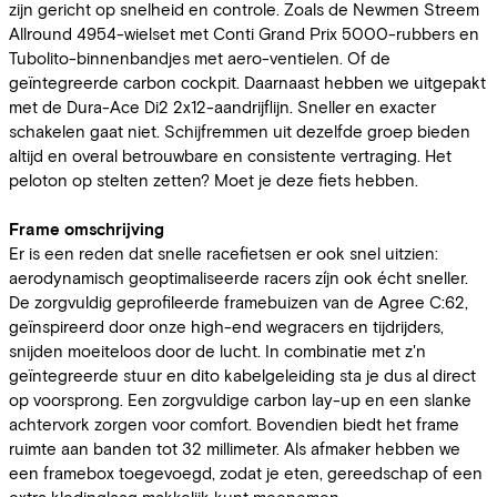
zijn gericht op snelheid en controle. Zoals de Newmen Streem
Allround 4954-wielset met Conti Grand Prix 5000-rubbers en
Tubolito-binnenbandjes met aero-ventielen. Of de
geïntegreerde carbon cockpit. Daarnaast hebben we uitgepakt
met de Dura-Ace Di2 2x12-aandrijflijn. Sneller en exacter
schakelen gaat niet. Schijfremmen uit dezelfde groep bieden
altijd en overal betrouwbare en consistente vertraging. Het
peloton op stelten zetten? Moet je deze fiets hebben.
Frame omschrijving
Er is een reden dat snelle racefietsen er ook snel uitzien:
aerodynamisch geoptimaliseerde racers zíjn ook écht sneller.
De zorgvuldig geprofileerde framebuizen van de Agree C:62,
geïnspireerd door onze high-end wegracers en tijdrijders,
snijden moeiteloos door de lucht. In combinatie met z'n
geïntegreerde stuur en dito kabelgeleiding sta je dus al direct
op voorsprong. Een zorgvuldige carbon lay-up en een slanke
achtervork zorgen voor comfort. Bovendien biedt het frame
ruimte aan banden tot 32 millimeter. Als afmaker hebben we
een framebox toegevoegd, zodat je eten, gereedschap of een
extra kledinglaag makkelijk kunt meenemen.