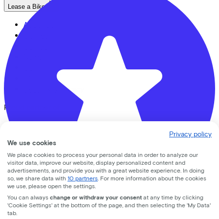
Lease a Bike
About us
Our team
Contact
News
CSR
FAQ
Security & Privacy
Proud partner of
Privacy policy
We use cookies
We place cookies to process your personal data in order to analyze our
visitor data, improve our website, display personalized content and
advertisements, and provide you with a great website experience. In doing
so, we share data with
10 partners
. For more information about the cookies
we use, please open the settings.
We enable mobility
You can always
change or withdraw your consent
at any time by clicking
'Cookie Settings' at the bottom of the page, and then selecting the 'My Data'
CC33 Amersfoort
Employers
tab.