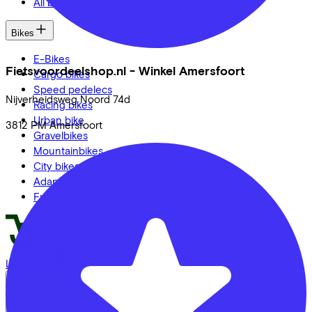
All brands
Bikes
E-Bikes
Fietsvoordeelshop.nl - Winkel Amersfoort
Cargo bikes
Speed pedelecs
Nijverheidsweg Noord
74d
Racing bikes
Urban bike
3812 PM
Amersfoort
Gravelbikes
Mountainbikes
City bikes
Adapted bikes
Full offer
LinkedIn
Instagram
Facebook
English
Back to top