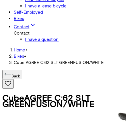
I have a lease bicycle
Self-Employed
Bikes
Contact
Contact
I have a question
Home
->
Bikes
->
Cube AGREE C:62 SLT GREENFUSION/WHITE
Back
Cube
AGREE C:62 SLT
GREENFUSION/WHITE