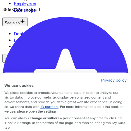
Employees
3817KC
Amersfoort
Bike shops
See also
Dealer locator
Lease a bike? Calculate your costs
Login
Bike brands
Gazelle
Cannondale
Privacy policy
Roetz
We use cookies
Cervélo
We place cookies to process your personal data in order to analyze our
Kalkhoff
visitor data, improve our website, display personalized content and
Urban Arrow
advertisements, and provide you with a great website experience. In doing
so, we share data with
10 partners
. For more information about the cookies
Veloretti
we use, please open the settings.
Van Raam
You can always
change or withdraw your consent
at any time by clicking
Cube
'Cookie Settings' at the bottom of the page, and then selecting the 'My Data'
tab.
All brands