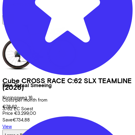
Save
€762,83
View
Cube
CROSS RACE C:62 SLX TEAMLINE
Bike Totaal Smeeing
(2026)
Koningsweg
16
Costs per month from
€78,62
3762 EC
Soest
Price
€3.299,00
Save
€734,88
View