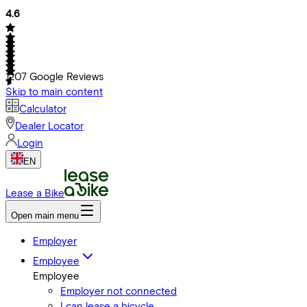
4.6
1207
Google Reviews
Skip to main content
Calculator
Dealer Locator
Login
EN
Lease a Bike
Open main menu
Employer
Employee
Employee
Employer not connected
I can lease a bicycle