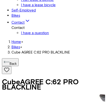
I have a lease bicycle
Self-Employed
Bikes
Contact
Contact
I have a question
Home
->
Bikes
->
Cube AGREE C:62 PRO BLACKLINE
Back
Cube
AGREE C:62 PRO
BLACKLINE