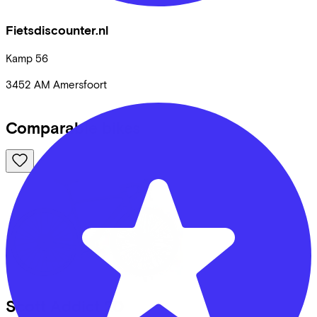
Fietsdiscounter.nl
Kamp
56
3452 AM
Amersfoort
Comparable bikes
Scott
Addict 20