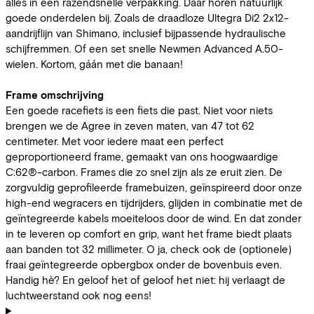
alles in een razendsnelle verpakking. Daar horen natuurlijk
goede onderdelen bij. Zoals de draadloze Ultegra Di2 2x12-
aandrijflijn van Shimano, inclusief bijpassende hydraulische
schijfremmen. Of een set snelle Newmen Advanced A.50-
wielen. Kortom, gáán met die banaan!
Frame omschrijving
Een goede racefiets is een fiets die past. Niet voor niets
brengen we de Agree in zeven maten, van 47 tot 62
centimeter. Met voor iedere maat een perfect
geproportioneerd frame, gemaakt van ons hoogwaardige
C:62®-carbon. Frames die zo snel zijn als ze eruit zien. De
zorgvuldig geprofileerde framebuizen, geïnspireerd door onze
high-end wegracers en tijdrijders, glijden in combinatie met de
geïntegreerde kabels moeiteloos door de wind. En dat zonder
in te leveren op comfort en grip, want het frame biedt plaats
aan banden tot 32 millimeter. O ja, check ook de (optionele)
fraai geïntegreerde opbergbox onder de bovenbuis even.
Handig hè? En geloof het of geloof het niet: hij verlaagt de
luchtweerstand ook nog eens!