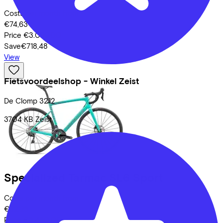
Costs per month from
€74,63
Price
€3.099,00
Save
€718,48
View
Fietsvoordeelshop - Winkel Zeist
De Clomp
3212
3704 KB
Zeist
Specialized
Tarmac SL6 Sport
Costs per month from
€82,23
Price
€3.450,00