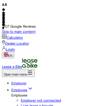
4.6
1207
Google Reviews
Skip to main content
Calculator
Dealer Locator
Login
EN
Lease a Bike
Open main menu
Employer
Employee
Employee
Employer not connected
I can lease a bicycle