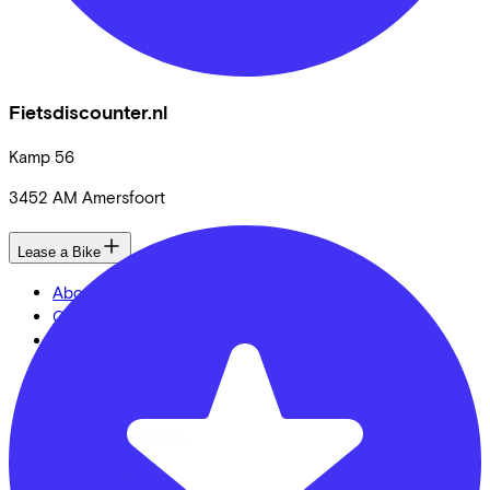
Fietsdiscounter.nl
Kamp
56
3452 AM
Amersfoort
Lease a Bike
About us
Our team
Contact
News
CSR
FAQ
Security & Privacy
Proud partner of