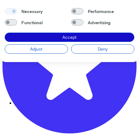
City bikes
Adapted bikes
Necessary
Performance
Full offer
Functional
Advertising
Accept
LinkedIn
Instagram
Facebook
Adjust
Deny
English
Back to top
© Lease a Bike. All Rights Reserved.
Privacy statement
Cookie statement
Cookie settings
Terms of use