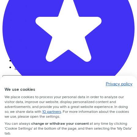
Gazelle
Cannondale
Roetz
Cervélo
Kalkhoff
Urban Arrow
Veloretti
Van Raam
Cube
All brands
Bikes
Privacy policy
We use cookies
E-Bikes
We place cookies to process your personal data in order to analyze our
Cargo bikes
visitor data, improve our website, display personalized content and
Bike Totaal Smeeing
Speed pedelecs
advertisements, and provide you with a great website experience. In doing
so, we share data with
10 partners
. For more information about the cookies
Racing bikes
we use, please open the settings.
Koningsweg
16
Urban bike
You can always
change or withdraw your consent
at any time by clicking
Gravelbikes
3762 EC
Soest
'Cookie Settings' at the bottom of the page, and then selecting the 'My Data'
Mountainbikes
tab.