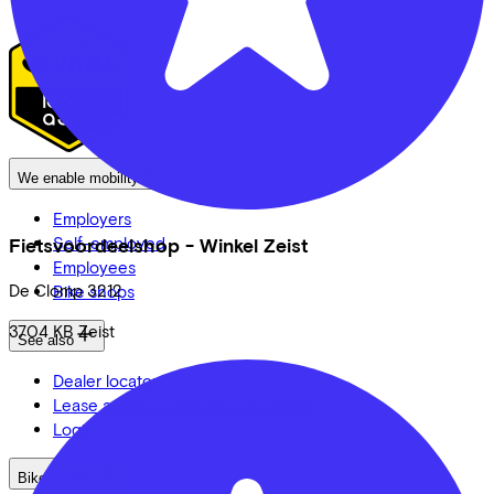
We enable mobility
Employers
Self-employed
Fietsvoordeelshop - Winkel Zeist
Employees
De Clomp
3212
Bike shops
3704 KB
Zeist
See also
Dealer locator
Lease a bike? Calculate your costs
Login
Bike brands