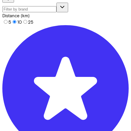
Distance (km)
5
10
25