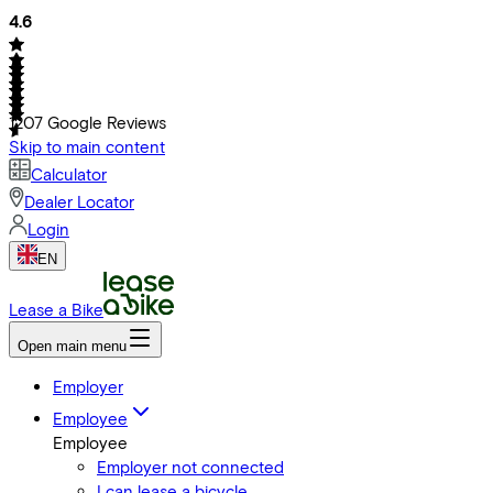
4.6
1207
Google Reviews
Skip to main content
Calculator
Dealer Locator
Login
EN
Lease a Bike
Open main menu
Employer
Employee
Employee
Employer not connected
I can lease a bicycle