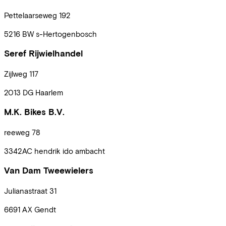
Pettelaarseweg
192
5216 BW
s-Hertogenbosch
Seref Rijwielhandel
Zijlweg
117
2013 DG
Haarlem
M.K. Bikes B.V.
reeweg
78
3342AC
hendrik ido ambacht
Van Dam Tweewielers
Julianastraat
31
6691 AX
Gendt