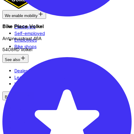
We enable mobility
Bike Place Volkel
Employers
Self-employed
Antoniusstraat
46A
Employees
Bike shops
5408RD
Volkel
See also
Dealer locator
Lease a bike? Calculate your costs
Login
Bike brands
Gazelle
Cannondale
Roetz
Cervélo