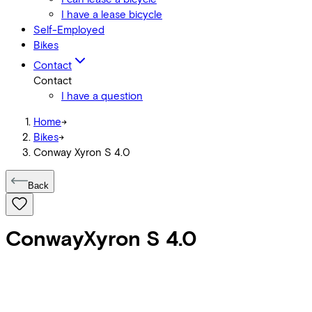
I have a lease bicycle
Self-Employed
Bikes
Contact
Contact
I have a question
Home
->
Bikes
->
Conway Xyron S 4.0
Back
Conway
Xyron S 4.0