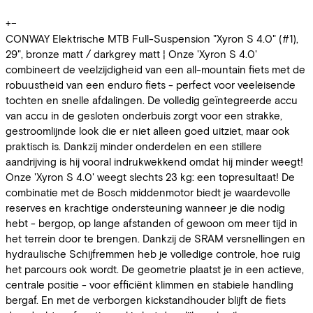
+
−
CONWAY Elektrische MTB Full-Suspension "Xyron S 4.0" (#1),
29", bronze matt / darkgrey matt ¦ Onze 'Xyron S 4.0'
combineert de veelzijdigheid van een all-mountain fiets met de
robuustheid van een enduro fiets - perfect voor veeleisende
tochten en snelle afdalingen. De volledig geïntegreerde accu
van accu in de gesloten onderbuis zorgt voor een strakke,
gestroomlijnde look die er niet alleen goed uitziet, maar ook
praktisch is. Dankzij minder onderdelen en een stillere
aandrijving is hij vooral indrukwekkend omdat hij minder weegt!
Onze 'Xyron S 4.0' weegt slechts 23 kg: een topresultaat! De
combinatie met de Bosch middenmotor biedt je waardevolle
reserves en krachtige ondersteuning wanneer je die nodig
hebt - bergop, op lange afstanden of gewoon om meer tijd in
het terrein door te brengen. Dankzij de SRAM versnellingen en
hydraulische Schijfremmen heb je volledige controle, hoe ruig
het parcours ook wordt. De geometrie plaatst je in een actieve,
centrale positie - voor efficiënt klimmen en stabiele handling
bergaf. En met de verborgen kickstandhouder blijft de fiets