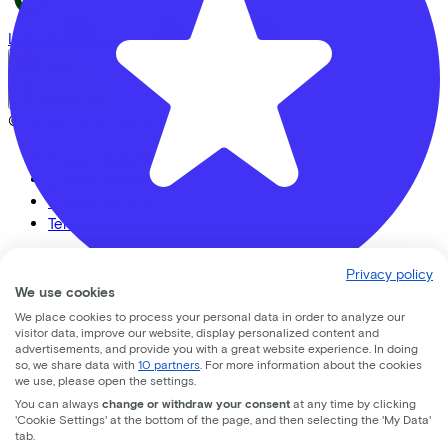
LinkedIn
Instagram
Facebook
English
Back to top
© Lease a Bike. All Rights Reserved.
Privacy statement
Cookie statement
Cookie settings
Terms of use
Privacy policy
We use cookies
We place cookies to process your personal data in order to analyze our
Prijssnijder B.V.
visitor data, improve our website, display personalized content and
advertisements, and provide you with a great website experience. In doing
so, we share data with
10 partners
. For more information about the cookies
Loosduinseweg
223
we use, please open the settings.
You can always
change or withdraw your consent
at any time by clicking
2571AB
Den Haag
'Cookie Settings' at the bottom of the page, and then selecting the 'My Data'
tab.