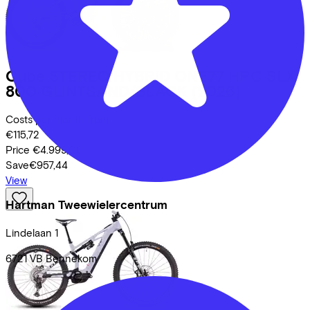
Cube
STEREO HYBRID ONE77 HPC SLX
800 GLINTSAND/BLACK
(2026)
Costs per month from
€115,72
Price
€4.999,00
Save
€957,44
View
Hartman Tweewielercentrum
Lindelaan
1
6721 VB
Bennekom