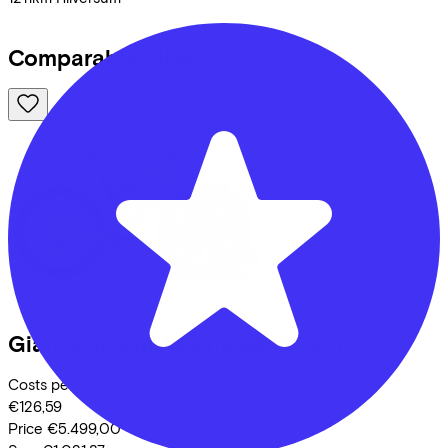
Comparable bikes
Giant
Anthem Advanced
(2026)
Costs per month from
€126,59
Price
€5.499,00