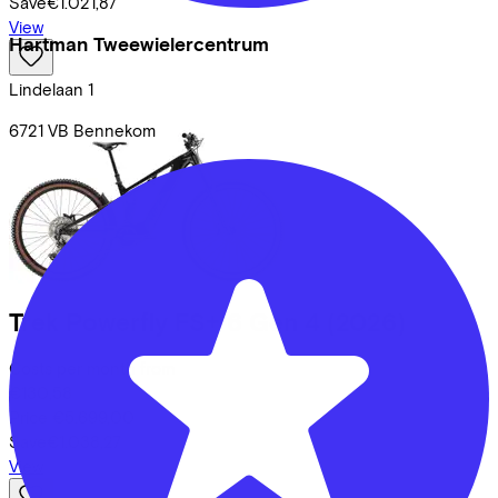
Save
€1.021,87
View
Hartman Tweewielercentrum
Lindelaan
1
6721 VB
Bennekom
Trek
Powerfly FS+ 6 Gen 4
(2026)
Costs per month from
€130,58
Price
€5.699,00
Save
€1.038,27
View