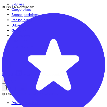
E-Bikes
3085 ER
Rotterdam
Cargo bikes
Speed pedelecs
Racing bikes
Urban bike
Gravelbikes
Mountainbikes
City bikes
Adapted bikes
Full offer
LinkedIn
Instagram
Facebook
English
Back to top
© Lease a Bike. All Rights Reserved.
Privacy statement