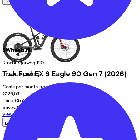
2Wheels.nl
Rijnsburgerweg
120
Trek
Fuel EX 9 Eagle 90 Gen 7
(2026)
2231AG
Rijnsburg
Costs per month from
€126,59
Price
€5.499,00
Save
€1.021,87
View
Lease a Bike
About us