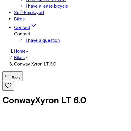
I have a lease bicycle
Self-Employed
Bikes
Contact
Contact
I have a question
Home
->
Bikes
->
Conway Xyron LT 6.0
Back
Conway
Xyron LT 6.0