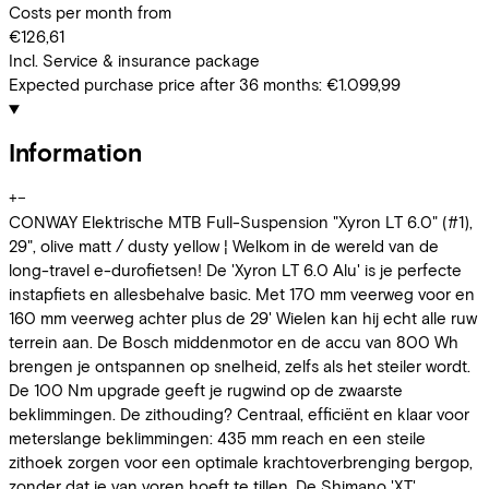
Costs per month from
€126,61
Incl. Service & insurance package
Expected purchase price after 36 months:
€1.099,99
Information
+
−
CONWAY Elektrische MTB Full-Suspension "Xyron LT 6.0" (#1),
29", olive matt / dusty yellow ¦ Welkom in de wereld van de
long-travel e-durofietsen! De 'Xyron LT 6.0 Alu' is je perfecte
instapfiets en allesbehalve basic. Met 170 mm veerweg voor en
160 mm veerweg achter plus de 29' Wielen kan hij echt alle ruw
terrein aan. De Bosch middenmotor en de accu van 800 Wh
brengen je ontspannen op snelheid, zelfs als het steiler wordt.
De 100 Nm upgrade geeft je rugwind op de zwaarste
beklimmingen. De zithouding? Centraal, efficiënt en klaar voor
meterslange beklimmingen: 435 mm reach en een steile
zithoek zorgen voor een optimale krachtoverbrenging bergop,
zonder dat je van voren hoeft te tillen. De Shimano 'XT'