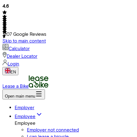
4.6
1207
Google Reviews
Skip to main content
Calculator
Dealer Locator
Login
EN
Lease a Bike
Open main menu
Employer
Employee
Employee
Employer not connected
I can lease a bicycle