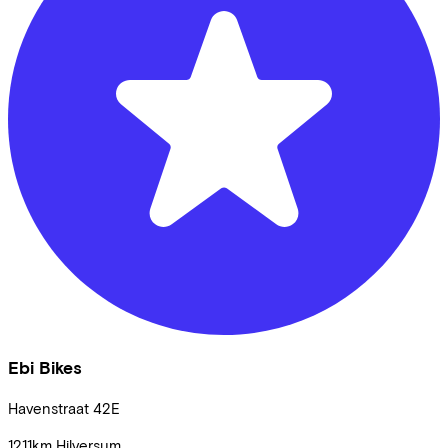
Ebi Bikes
Havenstraat
42E
1211km
Hilversum