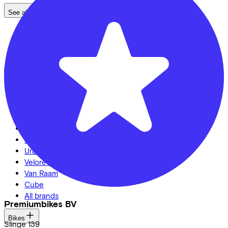
See also
Dealer locator
Lease a bike? Calculate your costs
Login
Bike brands
Gazelle
Cannondale
Roetz
Cervélo
Kalkhoff
Urban Arrow
Veloretti
Van Raam
Cube
All brands
Premiumbikes BV
Bikes
Slinge
139