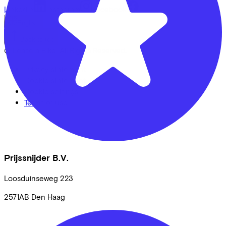
LinkedIn
Instagram
Facebook
English
Back to top
© Lease a Bike. All Rights Reserved.
Privacy statement
Cookie statement
Cookie settings
Terms of use
Prijssnijder B.V.
Loosduinseweg
223
2571AB
Den Haag