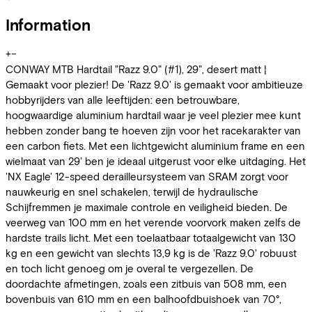
Information
+
−
CONWAY MTB Hardtail "Razz 9.0" (#1), 29", desert matt ¦
Gemaakt voor plezier! De 'Razz 9.0' is gemaakt voor ambitieuze
hobbyrijders van alle leeftijden: een betrouwbare,
hoogwaardige aluminium hardtail waar je veel plezier mee kunt
hebben zonder bang te hoeven zijn voor het racekarakter van
een carbon fiets. Met een lichtgewicht aluminium frame en een
wielmaat van 29' ben je ideaal uitgerust voor elke uitdaging. Het
'NX Eagle' 12-speed derailleursysteem van SRAM zorgt voor
nauwkeurig en snel schakelen, terwijl de hydraulische
Schijfremmen je maximale controle en veiligheid bieden. De
veerweg van 100 mm en het verende voorvork maken zelfs de
hardste trails licht. Met een toelaatbaar totaalgewicht van 130
kg en een gewicht van slechts 13,9 kg is de 'Razz 9.0' robuust
en toch licht genoeg om je overal te vergezellen. De
doordachte afmetingen, zoals een zitbuis van 508 mm, een
bovenbuis van 610 mm en een balhoofdbuishoek van 70°,