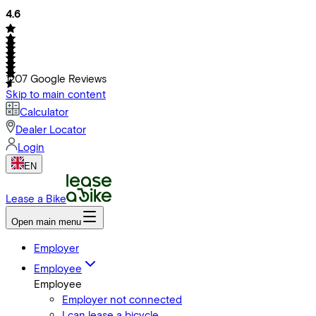
4.6
1207
Google Reviews
Skip to main content
Calculator
Dealer Locator
Login
EN
Lease a Bike
Open main menu
Employer
Employee
Employee
Employer not connected
I can lease a bicycle