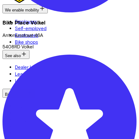
We enable mobility
Employers
Bike Place Volkel
Self-employed
Antoniusstraat
Employees
46A
Bike shops
5408RD
Volkel
See also
Dealer locator
Lease a bike? Calculate your costs
Login
Bike brands
Gazelle
Cannondale
Roetz
Cervélo
Kalkhoff