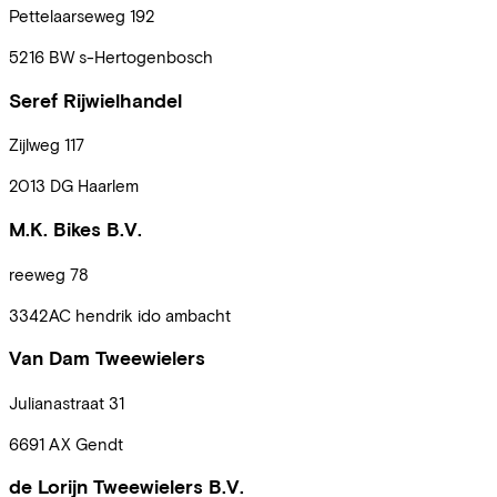
Pettelaarseweg
192
5216 BW
s-Hertogenbosch
Seref Rijwielhandel
Zijlweg
117
2013 DG
Haarlem
M.K. Bikes B.V.
reeweg
78
3342AC
hendrik ido ambacht
Van Dam Tweewielers
Julianastraat
31
6691 AX
Gendt
de Lorijn Tweewielers B.V.