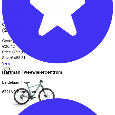
Cube
AIM SLX FE BLUSHROSE/BLACK
(2026)
Costs per month from
€26,42
Price
€799,00
Save
€468,81
View
Hartman Tweewielercentrum
Lindelaan
1
6721 VB
Bennekom