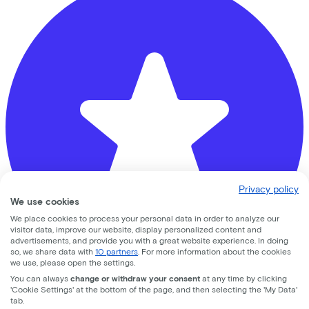
Privacy policy
We use cookies
We place cookies to process your personal data in order to analyze our
visitor data, improve our website, display personalized content and
advertisements, and provide you with a great website experience. In doing
so, we share data with
10 partners
. For more information about the cookies
we use, please open the settings.
You can always
change or withdraw your consent
at any time by clicking
'Cookie Settings' at the bottom of the page, and then selecting the 'My Data'
Fluit Tweewielers
tab.