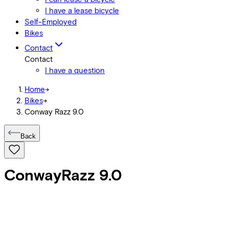
I have a lease bicycle
Self-Employed
Bikes
Contact
Contact
I have a question
Home
->
Bikes
->
Conway Razz 9.0
Back
Conway
Razz 9.0