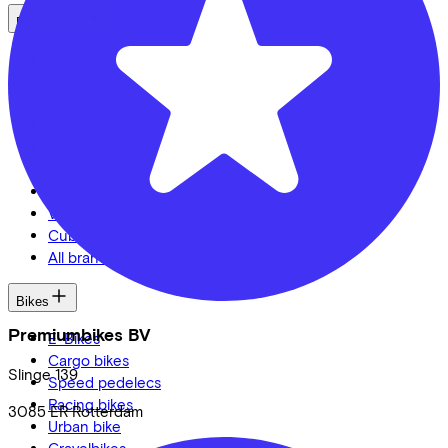
Bike brands
Gazelle
Cannondale
Roetz
Cervélo
Kalkhoff
Urban Arrow
Veloretti
Van Raam
Cube
All brands
Bikes
Premiumbikes BV
E-Bikes
Cargo bikes
Slinge
139
Speed pedelecs
Racing bikes
3085 ER
Rotterdam
Urban bike
Gravelbikes