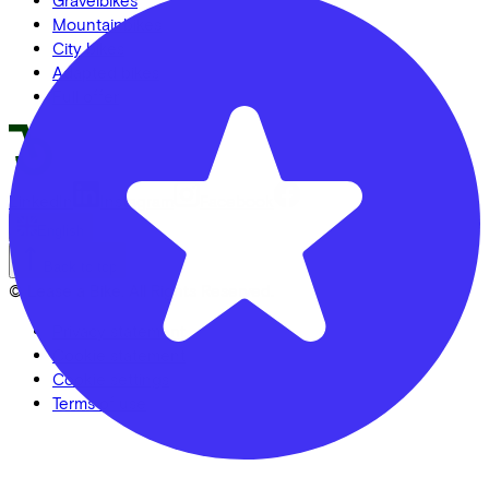
Mountainbikes
City bikes
Adapted bikes
Full offer
LinkedIn
Instagram
Facebook
English
Back to top
© Lease a Bike. All Rights Reserved.
Privacy statement
Cookie statement
Cookie settings
Terms of use