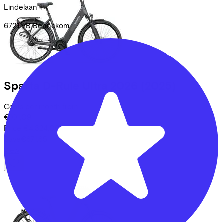
Lindelaan
1
6721 VB
Bennekom
Sparta
D-Rule Ultra 2026
(2025)
Costs per month from
€101,09
Price
€4.324,00
Save
€871,85
View