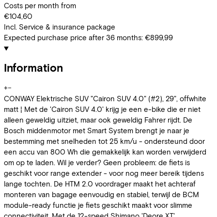
Costs per month from
€104,60
Incl. Service & insurance package
Expected purchase price after 36 months:
€899,99
Information
+
−
CONWAY Elektrische SUV "Cairon SUV 4.0" (#2), 29", offwhite
matt ¦ Met de 'Cairon SUV 4.0' krijg je een e-bike die er niet
alleen geweldig uitziet, maar ook geweldig Fahrer rijdt. De
Bosch middenmotor met Smart System brengt je naar je
bestemming met snelheden tot 25 km/u - ondersteund door
een accu van 800 Wh die gemakkelijk kan worden verwijderd
om op te laden. Wil je verder? Geen probleem: de fiets is
geschikt voor range extender - voor nog meer bereik tijdens
lange tochten. De HTM 2.0 voordrager maakt het achteraf
monteren van bagage eenvoudig en stabiel, terwijl de BCM
module-ready functie je fiets geschikt maakt voor slimme
connectiviteit. Met de 12-speed Shimano 'Deore XT'