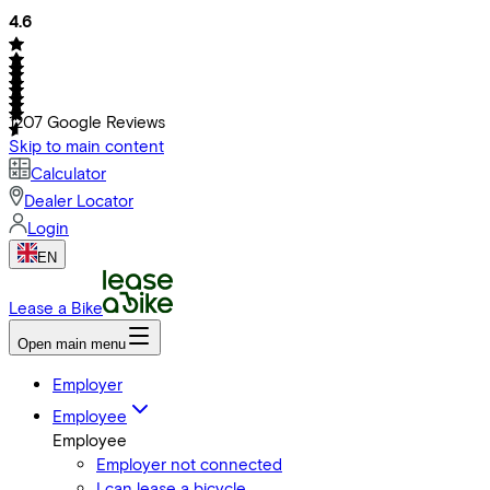
4.6
1207
Google Reviews
Skip to main content
Calculator
Dealer Locator
Login
EN
Lease a Bike
Open main menu
Employer
Employee
Employee
Employer not connected
I can lease a bicycle