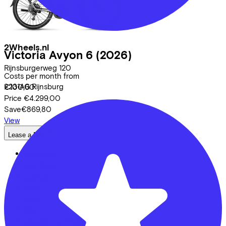
2Wheels.nl
Victoria
Avyon 6
(2026)
Rijnsburgerweg
120
Costs per month from
2231AG
Rijnsburg
€100,60
Price
€4.299,00
Save
€869,80
View
Lease a Bike
About us
Our team
Contact
News
CSR
FAQ
Security & Privacy