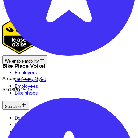
Proud partner of
We enable mobility
Bike Place Volkel
Employers
Antoniusstraat
46A
Self-employed
Employees
5408RD
Volkel
Bike shops
See also
Dealer locator
Lease a bike? Calculate your costs
Login