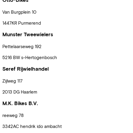
Van Burgplein
10
1447KR
Purmerend
Munster Tweewielers
Pettelaarseweg
192
5216 BW
s-Hertogenbosch
Seref Rijwielhandel
Zijlweg
117
2013 DG
Haarlem
M.K. Bikes B.V.
reeweg
78
3342AC
hendrik ido ambacht