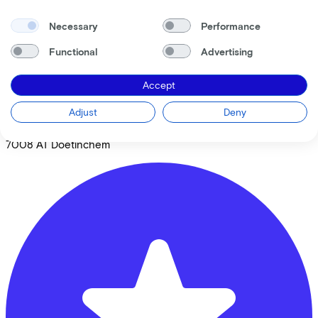
Necessary
Performance
Functional
Advertising
Accept
Fluit Tweewielers
Adjust
Deny
Plakhorstweg
12
7008 AT
Doetinchem