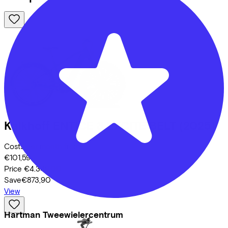
Kalkhoff
ENTICE 3 EXCITE BELT
(2025)
Costs per month from
€101,59
Price
€4.349,00
Save
€873,90
View
Hartman Tweewielercentrum