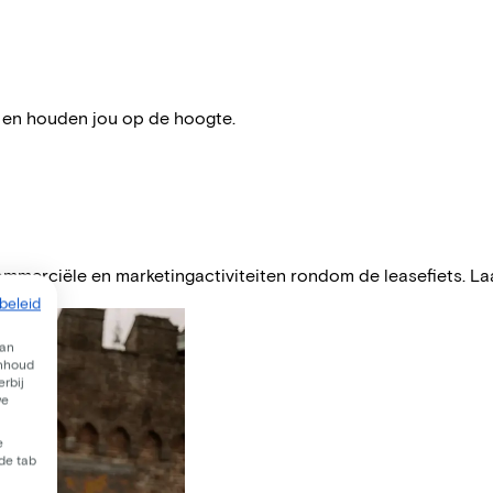
t en houden jou op de hoogte.
mmerciële en marketingactiviteiten rondom de leasefiets. La
beleid
van
inhoud
rbij
we
e
 de tab