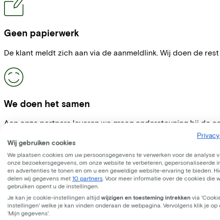
Geen papierwerk
De klant meldt zich aan via de aanmeldlink. Wij doen de res
We doen het samen
Aan onze partners leveren we graag ondersteuning bij de co
Privacy
Wij gebruiken cookies
We plaatsen cookies om uw persoonsgegevens te verwerken voor de analyse 
onze bezoekersgegevens, om onze website te verbeteren, gepersonaliseerde 
en advertenties te tonen en om u een geweldige website-ervaring te bieden. Hie
delen wij gegevens met
10 partners
. Voor meer informatie over de cookies die 
gebruiken opent u de instellingen.
Je kan je cookie-instellingen altijd
wijzigen en toesteming intrekken
via 'Cooki
instellingen' welke je kan vinden onderaan de webpagina. Vervolgens klik je op
‘Mijn gegevens'.