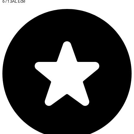
6713AL
Ede