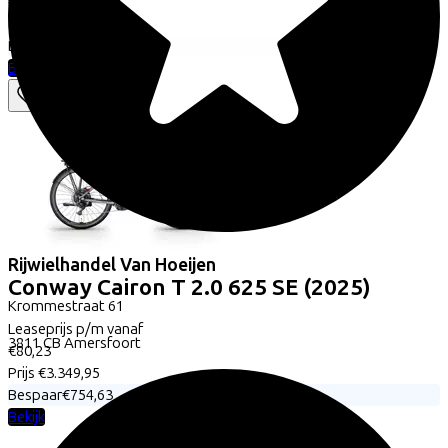
€81,21
Prijs
€3.399,00
Bespaar
€758,65
Bekijk
Rijwielhandel Van Hoeijen
Conway
Cairon T 2.0 625 SE
(2025)
Krommestraat
61
Leaseprijs p/m vanaf
3811 CB
Amersfoort
€80,23
Prijs
€3.349,95
Bespaar
€754,63
Bekijk