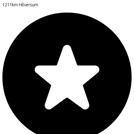
1211km
Hilversum