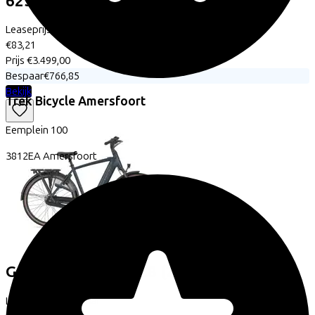
625
(2025)
Leaseprijs p/m vanaf
€83,21
Prijs
€3.499,00
Bespaar
€766,85
Bekijk
Trek Bicycle Amersfoort
Eemplein
100
3812EA
Amersfoort
Gazelle
Grenoble C8
(2026)
Leaseprijs p/m vanaf