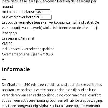
Deze fiets lease je via je werkgever. Bereken de leaseprijs per
maand
Bruto maandsalaris
€
Mijn werkgever betaalt
€
Let op: de vermelde lease- en verkoopprijzen zijn indicatief. De
verkoopprijs van de (web)winkel is leidend voor de uiteindelijke
leaseprijs.
Leaseprijs p/m vanaf
€85,20
Incl. Service & verzekeringspakket
Overnameprijs na 3 jaar:
€719,80
Informatie
+
−
De Charter+ 4 540 Wh is een elektrische stadsfiets die echt alles
aan kan. De cockpit is verstelbaar zodat je de rijhouding kunt
veranderen van een rechtop zithouding voor maximaal comfort
tot aan een actievere houding voor een efficiënte trapbeweging.
Er zit een hoogwaardig Alpha Platinum frame op, een voorvork