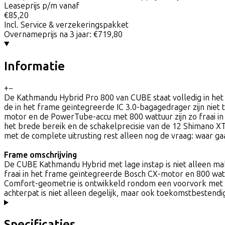
Leaseprijs p/m vanaf
€85,20
Incl. Service & verzekeringspakket
Overnameprijs na 3 jaar:
€719,80
Informatie
+
−
De Kathmandu Hybrid Pro 800 van CUBE staat volledig in het 
de in het frame geïntegreerde IC 3.0-bagagedrager zijn niet 
motor en de PowerTube-accu met 800 wattuur zijn zo fraai in 
het brede bereik en de schakelprecisie van de 12 Shimano X
met de complete uitrusting rest alleen nog de vraag: waar ga
Frame omschrijving
De CUBE Kathmandu Hybrid met lage instap is niet alleen makk
fraai in het frame geïntegreerde Bosch CX-motor en 800 wat
Comfort-geometrie is ontwikkeld rondom een voorvork met 1
achterpat is niet alleen degelijk, maar ook toekomstbestendi
Specificaties