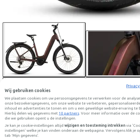
Privacy
Wij gebruiken cookies
We plaatsen cookies om uw persoonsgegevens te verwerken voor de analyse
onze bezoekersgegevens, om onze website te verbeteren, gepersonaliseerd
inhoud en advertenties te tonen en om u een geweldige website-ervaring te 
Hierbij delen wij gegevens met
10 partners
. Voor meer informatie over de co
die we gebruiken opent u de instellingen.
Je kan je cookie-instellingen altijd
wijzigen en toesteming intrekken
via 'Co
instellingen' welke je kan vinden onderaan de webpagina. Vervolgens klik je o
Cube
KATHMANDU HYBRID 
tab ‘Mijn gegevens'.