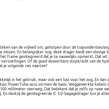
teken van de vrijheid om, geholpen door de trapondersteuning 
te missen. En belangrijker nog: deze drager biedt een stevige
het frame geïntegreerd dat je ze nauwelijks opmerkt. Dat wil 
T-versnellingen. Of de goed doseerbare stopkracht van de hyd
at je volgende reis naartoe?
elijk in het gebruik, maar ook een lust voor het oog. En dan z
tuur PowerTube-accu vormen de basis. Weggewerkte kabels dra
00 millimeter veerweg. Dat betekent dat je zelfs op ruwe we
g. En dankzij de geïntegreerde IC 3.0-bagagedrager kun je all