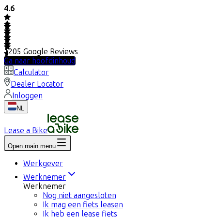
4.6
1205
Google Reviews
Ga naar hoofdinhoud
Calculator
Dealer Locator
Inloggen
NL
Lease a Bike
Open main menu
Werkgever
Werknemer
Werknemer
Nog niet aangesloten
Ik mag een fiets leasen
Ik heb een lease fiets