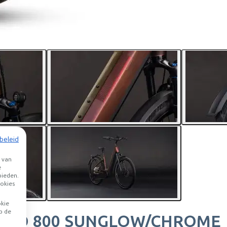
beleid
 van
e
bieden.
okies
okie
p de
PRO 800 SUNGLOW/CHROME