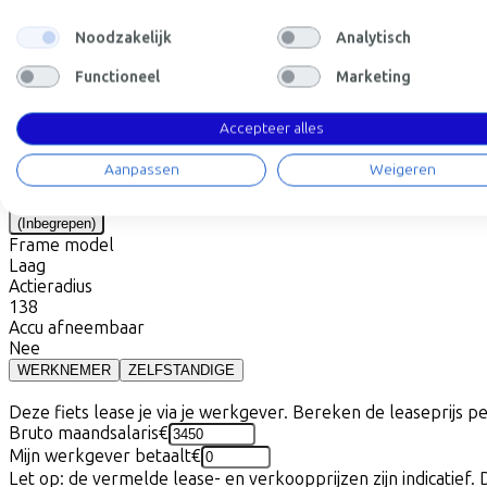
Noodzakelijk
Analytisch
Prijs
€3.599,00
Bespaar €775,05 t.o.v. koop.
Functioneel
Marketing
Lees meer over zakelijk leasen.
Frame model
Laag
Midden
Hoog
Accepteer alles
Beschikbare kleuren
Aanpassen
Weigeren
Batterij opties
800 Wh
(
Inbegrepen
)
Frame model
Laag
Actieradius
138
Accu afneembaar
Nee
WERKNEMER
ZELFSTANDIGE
Deze fiets lease je via je werkgever. Bereken de leaseprijs 
Bruto maandsalaris
€
Mijn werkgever betaalt
€
Let op: de vermelde lease- en verkoopprijzen zijn indicatief. 