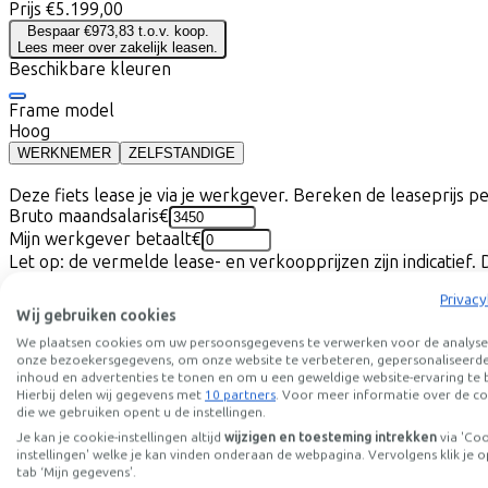
Prijs
€5.199,00
Bespaar €973,83 t.o.v. koop.
Lees meer over zakelijk leasen.
Beschikbare kleuren
Frame model
Hoog
WERKNEMER
ZELFSTANDIGE
Deze fiets lease je via je werkgever. Bereken de leaseprijs 
Bruto maandsalaris
€
Mijn werkgever betaalt
€
Let op: de vermelde lease- en verkoopprijzen zijn indicatief. 
Leaseprijs p/m vanaf
Privacy
€119,71
Wij gebruiken cookies
Incl. Service & verzekeringspakket
Overnameprijs na 3 jaar:
€1.039,80
We plaatsen cookies om uw persoonsgegevens te verwerken voor de analyse
onze bezoekersgegevens, om onze website te verbeteren, gepersonaliseerd
inhoud en advertenties te tonen en om u een geweldige website-ervaring te 
Hierbij delen wij gegevens met
10 partners
. Voor meer informatie over de co
Informatie
die we gebruiken opent u de instellingen.
Je kan je cookie-instellingen altijd
wijzigen en toesteming intrekken
via 'Co
instellingen' welke je kan vinden onderaan de webpagina. Vervolgens klik je o
+
−
tab ‘Mijn gegevens'.
Cross-country, downcountry - deze fiets is klaar voor alle