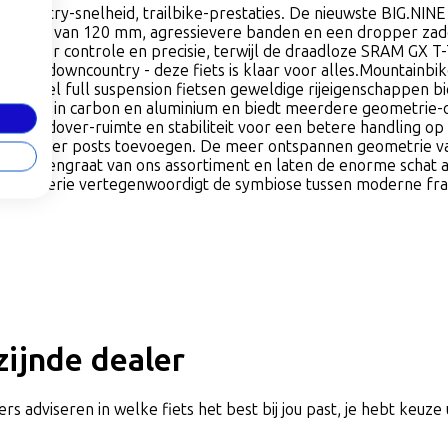
country-snelheid, trailbike-prestaties. De nieuwste BIG.NINE
eerweg van 120 mm, agressievere banden en een dropper zade
 voor controle en precisie, terwijl de draadloze SRAM GX T-T
try, downcountry - deze fiets is klaar voor alles.Mountainbike
. Hoewel full suspension fietsen geweldige rijeigenschappen bie
rkrijgbaar in carbon en aluminium en biedt meerdere geometrie
 standover-ruimte en stabiliteit voor een betere handling o
en dropper posts toevoegen. De meer ontspannen geometrie v
de ruggengraat van ons assortiment en laten de enorme schat a
.NINE-serie vertegenwoordigt de symbiose tussen moderne fr
jzijnde dealer
rs adviseren in welke fiets het best bij jou past, je hebt keuze 