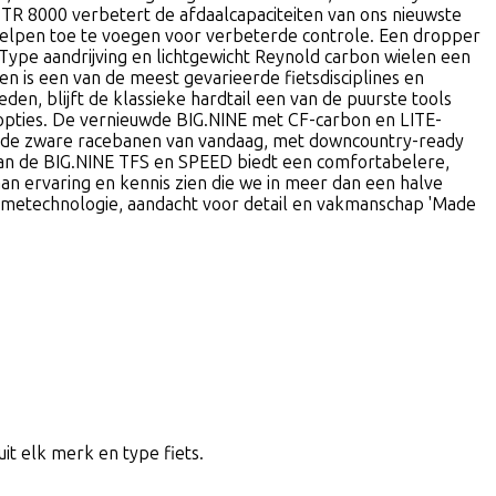
 TR 8000 verbetert de afdaalcapaciteiten van ons nieuwste
lpen toe te voegen voor verbeterde controle. Een dropper
ype aandrijving en lichtgewicht Reynold carbon wielen een
n is een van de meest gevarieerde fietsdisciplines en
den, blijft de klassieke hardtail een van de puurste tools
-opties. De vernieuwde BIG.NINE met CF-carbon en LITE-
p de zware racebanen van vandaag, met downcountry-ready
an de BIG.NINE TFS en SPEED biedt een comfortabelere,
an ervaring en kennis zien die we in meer dan een halve
ametechnologie, aandacht voor detail en vakmanschap 'Made
uit elk merk en type fiets.