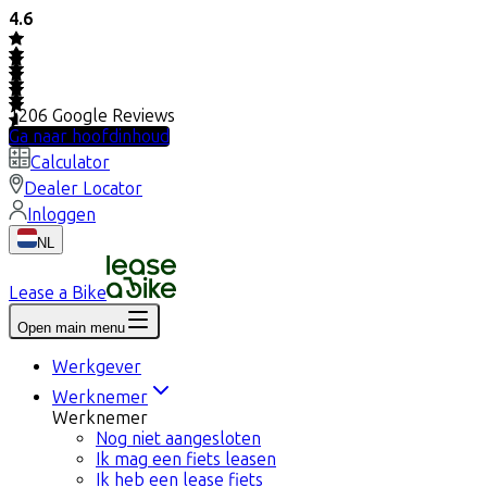
4.6
1206
Google Reviews
Ga naar hoofdinhoud
Calculator
Dealer Locator
Inloggen
NL
Lease a Bike
Open main menu
Werkgever
Werknemer
Werknemer
Nog niet aangesloten
Ik mag een fiets leasen
Ik heb een lease fiets