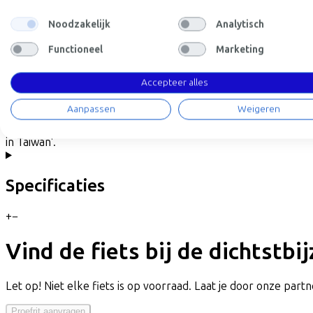
toegevoegd en een dropper post voor sublieme controle.Cross
progressieve carbonframe door een vork met een langere v
Noodzakelijk
Analytisch
zadelpen met lange veerweg en RockShox SID-voorvork zorgen
razendsnel tempo bieden, zowel bergop als bergaf. Cross-coun
Functioneel
Marketing
waarschijnlijk de meest veeleisende als het gaat om uitrusting
voor dit doel. Onze BIG.NINE-serie met 29 inch wielen is ve
Accepteer alles
aluminium frame biedt een echt moderne geometrie met meer
TR-opties die de veerweg vergroten en agressieve banden 
Aanpassen
Weigeren
rechtopstaande rijhouding. Onze klassieke hardtails vormen 
eeuw fietsproductie en -fabricage hebben opgedaan. De BIG
in Taiwan'.
Specificaties
+
−
Vind de fiets bij de dichtstbi
Let op! Niet elke fiets is op voorraad. Laat je door onze partne
Proefrit aanvragen