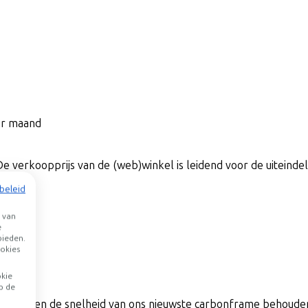
per maand
De verkoopprijs van de (web)winkel is leidend voor de uiteindeli
beleid
 van
e
bieden.
okies
okie
p de
s. We hebben de snelheid van ons nieuwste carbonframe behoud