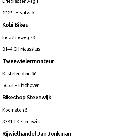
Drieplassenweg
1
2225 JH
Katwijk
Kobi Bikes
Industrieweg
78
3144 CH
Maassluis
Tweewielermonteur
Kastelenplein
66
5653LP
Eindhoven
Bikeshop Steenwijk
Koematen
5
8331 TK
Steenwijk
Rijwielhandel Jan Jonkman