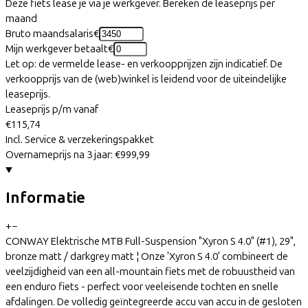
Deze fiets lease je via je werkgever. Bereken de leaseprijs per
maand
Bruto maandsalaris
€
Mijn werkgever betaalt
€
Let op: de vermelde lease- en verkoopprijzen zijn indicatief. De
verkoopprijs van de (web)winkel is leidend voor de uiteindelijke
leaseprijs.
Leaseprijs p/m vanaf
€115,74
Incl. Service & verzekeringspakket
Overnameprijs na 3 jaar:
€999,99
Informatie
+
−
CONWAY Elektrische MTB Full-Suspension "Xyron S 4.0" (#1), 29",
bronze matt / darkgrey matt ¦ Onze 'Xyron S 4.0' combineert de
veelzijdigheid van een all-mountain fiets met de robuustheid van
een enduro fiets - perfect voor veeleisende tochten en snelle
afdalingen. De volledig geïntegreerde accu van accu in de gesloten