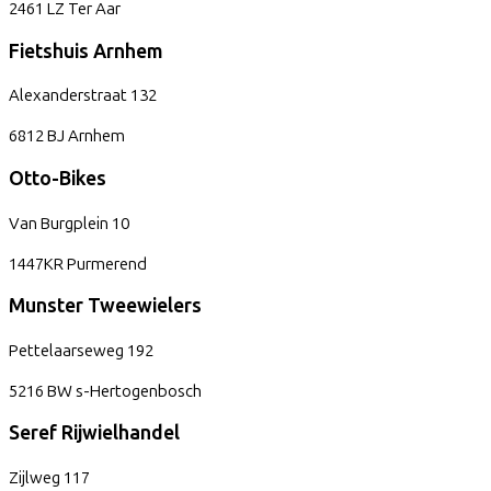
2461 LZ
Ter Aar
Fietshuis Arnhem
Alexanderstraat
132
6812 BJ
Arnhem
Otto-Bikes
Van Burgplein
10
1447KR
Purmerend
Munster Tweewielers
Pettelaarseweg
192
5216 BW
s-Hertogenbosch
Seref Rijwielhandel
Zijlweg
117