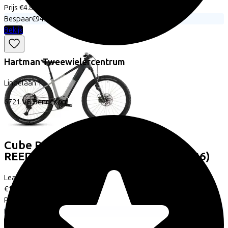
Prijs
€4.899,95
Bespaar
€949,32
Bekijk
Hartman Tweewielercentrum
Lindelaan
1
6721 VB
Bennekom
Cube
REACTION HYBRID SLT 800
REEDBEIGE/SAGEBRUSHGREEN
(2026)
Leaseprijs p/m vanaf
€115,72
Prijs
€4.999,00
Bespaar
€957,44
Bekijk