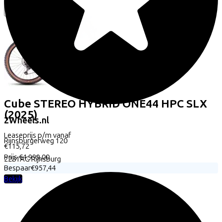
Cube
STEREO HYBRID ONE44 HPC SLX
(2025)
2Wheels.nl
Leaseprijs p/m vanaf
Rijnsburgerweg
120
€115,72
Prijs
€4.999,00
2231AG
Rijnsburg
Bespaar
€957,44
Bekijk