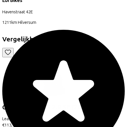
Ebi Bikes
Havenstraat
42E
1211km
Hilversum
Vergelijkbare fietsen
Conway
Xyron S 2.9 SE
(2025)
Leaseprijs p/m vanaf
€113,74