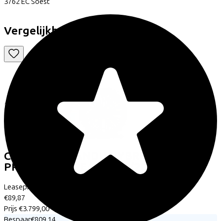
3762 EC
Soest
Vergelijkbare fietsen
Cube
KATHMANDU HYBRID COMFORT
PRO 800 AZURE/BLACK
(2026)
Leaseprijs p/m vanaf
€89,87
Prijs
€3.799,00
Bespaar
€809,14