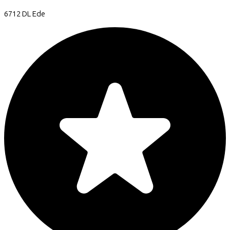
6712 DL
Ede