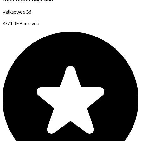
Valkseweg
36
3771 RE
Barneveld