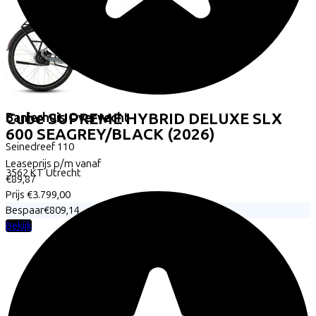
Cube
SUPREME HYBRID DELUXE SLX
Banierhuis Overvecht
600 SEAGREY/BLACK
(2026)
Seinedreef
110
Leaseprijs p/m vanaf
3562 KT
Utrecht
€89,87
Prijs
€3.799,00
Bespaar
€809,14
Bekijk