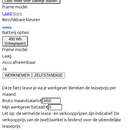
Lees meer over zakelijk leasen.
Frame model
Laag
Hoog
Beschikbare kleuren
Batterij opties
400 Wh
(
Inbegrepen
)
Frame model
Laag
Accu afneembaar
Ja
WERKNEMER
ZELFSTANDIGE
Deze fiets lease je via je werkgever. Bereken de leaseprijs per
maand
Bruto maandsalaris
€
Mijn werkgever betaalt
€
Let op: de vermelde lease- en verkoopprijzen zijn indicatief. De
verkoopprijs van de (web)winkel is leidend voor de uiteindelijke
leaseprijs.