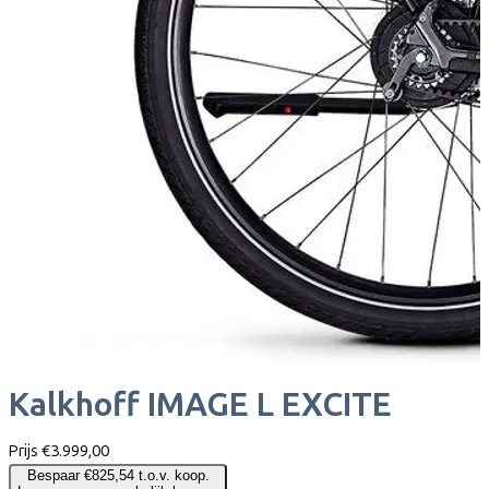
Kalkhoff
IMAGE L EXCITE
Prijs
€3.999,00
Bespaar €825,54 t.o.v. koop.