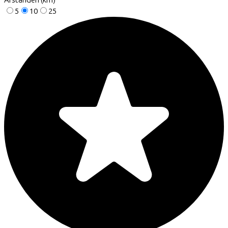
Afstanden (km)
5
10
25