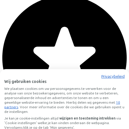
Privacybeleid
Wij gebruiken cookies
We plaatsen cookies om uw persoonsgegevens te verwerken voor de
analyse van onze bezoekersgegevens, om onze website te verbeteren,
gepersonaliseerde inhoud en advertenties te tonen en om u een
geweldige website-ervaring te bieden. Hierbij delen wij gegevens met
10
partners
. Voor meer informatie over de cookies die we gebruiken opent u
de instellingen.
Je kan je cookie-instellingen altijd
wijzigen en toesteming intrekken
via
'Cookie instellingen' welke je kan vinden onderaan de webpagina.
Vervolgens klik je op de tab ‘Mijn gegevens'.