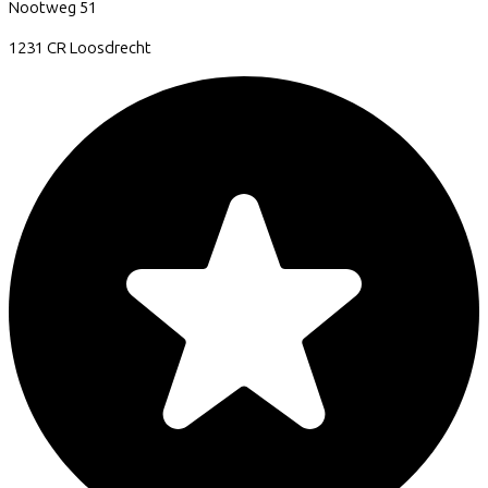
Nootweg
51
1231 CR
Loosdrecht