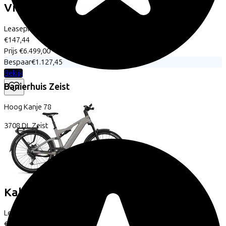
Victoria
UTILYON 6
(2026)
Leaseprijs p/m vanaf
€147,44
Prijs
€6.499,00
Bespaar
€1.127,45
Bekijk
Banierhuis Zeist
Hoog Kanje
78
3708 DL
Zeist
Kalkhoff
ENTICE 7+ ADVANCE
(2025)
Leaseprijs p/m vanaf
€145,44