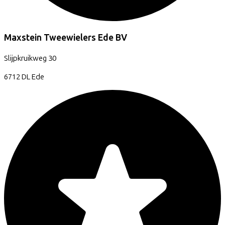
Maxstein Tweewielers Ede BV
Slijpkruikweg
30
6712 DL
Ede