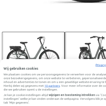
Privacy
Wij gebruiken cookies
We plaatsen cookies om uw persoonsgegevens te verwerken voor de analyse
onze bezoekersgegevens, om onze website te verbeteren, gepersonaliseerd
inhoud en advertenties te tonen en om u een geweldige website-ervaring te 
Gazelle
Orange C8+
Hierbij delen wij gegevens met
10 partners
. Voor meer informatie over de co
die we gebruiken opent u de instellingen.
Je kan je cookie-instellingen altijd
wijzigen en toesteming intrekken
via 'Co
Prijs
€3.299,00
instellingen' welke je kan vinden onderaan de webpagina. Vervolgens klik je o
Bespaar €734,88 t.o.v. koop.
tab ‘Mijn gegevens'.
Lees meer over zakelijk leasen.