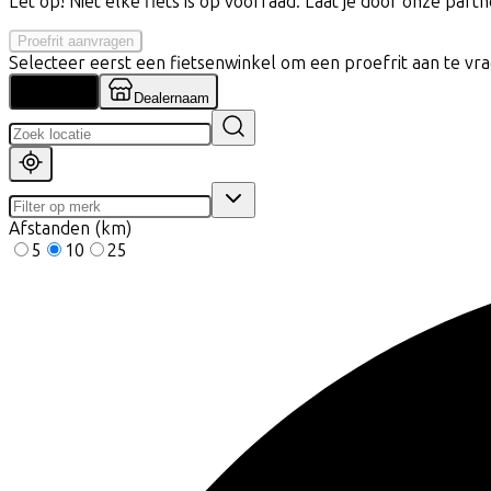
Let op! Niet elke fiets is op voorraad. Laat je door onze partne
Proefrit aanvragen
Selecteer eerst een fietsenwinkel om een proefrit aan te vr
Locatie
Dealernaam
Afstanden (km)
5
10
25