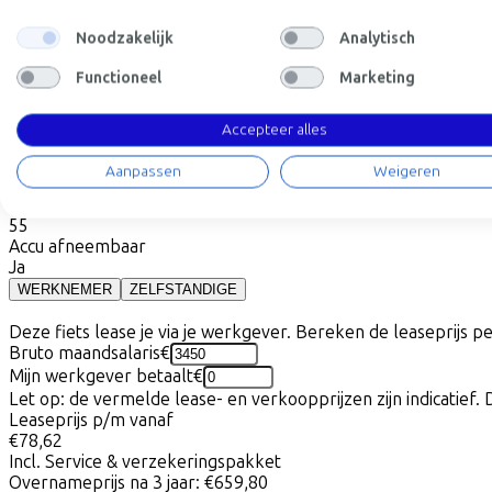
Frame model
Noodzakelijk
Analytisch
Laag
Hoog
Beschikbare kleuren
Functioneel
Marketing
Batterij opties
400 Wh
500 Wh
Accepteer alles
(
Inbegrepen
)
(
+€118,00
)
Frame model
Aanpassen
Weigeren
Laag
Actieradius
55
Accu afneembaar
Ja
WERKNEMER
ZELFSTANDIGE
Deze fiets lease je via je werkgever. Bereken de leaseprijs 
Bruto maandsalaris
€
Mijn werkgever betaalt
€
Let op: de vermelde lease- en verkoopprijzen zijn indicatief. 
Leaseprijs p/m vanaf
€78,62
Incl. Service & verzekeringspakket
Overnameprijs na 3 jaar:
€659,80