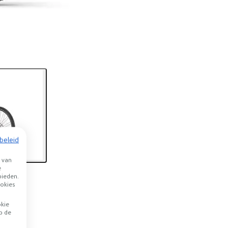
beleid
 van
e
bieden.
okies
okie
p de