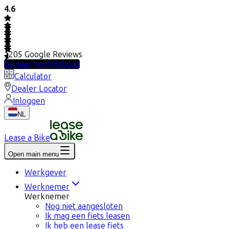
4.6
1205
Google Reviews
Ga naar hoofdinhoud
Calculator
Dealer Locator
Inloggen
NL
Lease a Bike
Open main menu
Werkgever
Werknemer
Werknemer
Nog niet aangesloten
Ik mag een fiets leasen
Ik heb een lease fiets