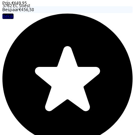
Prijs
€649,95
3762 EC
Soest
Bespaar
€456,58
Bekijk