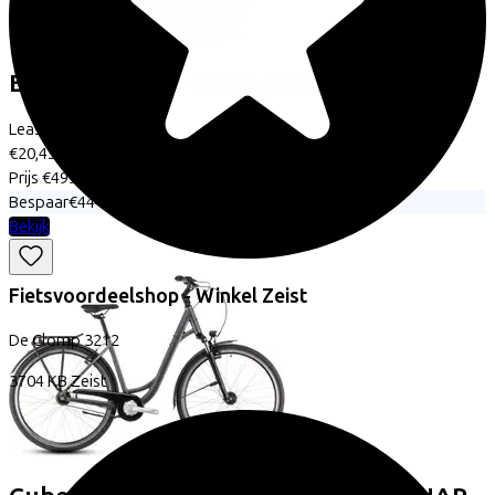
Excelsior
Swan-Retro
(2025)
Leaseprijs p/m vanaf
€20,45
Prijs
€499,95
Bespaar
€444,29
Bekijk
Fietsvoordeelshop - Winkel Zeist
De Clomp
3212
3704 KB
Zeist