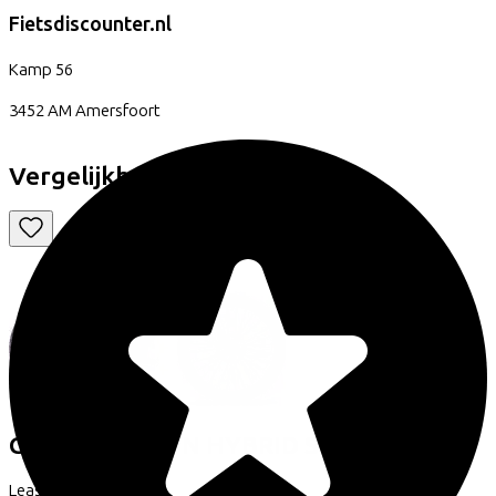
Fietsdiscounter.nl
Kamp
56
3452 AM
Amersfoort
Vergelijkbare fietsen
Cube
REACTION HYBRID SLX
(2025)
Leaseprijs p/m vanaf