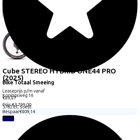
Bekijk
Cube
STEREO HYBRID ONE44 PRO
(2025)
Bike Totaal Smeeing
Leaseprijs p/m vanaf
Koningsweg
16
€89,87
Prijs
€3.799,00
3762 EC
Soest
Bespaar
€809,14
Bekijk