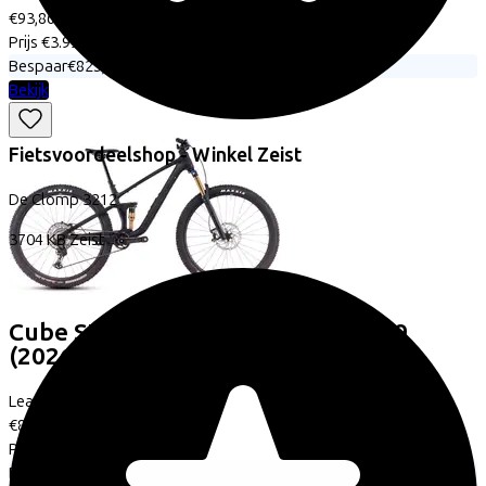
€93,86
Prijs
€3.999,00
Bespaar
€825,54
Bekijk
Fietsvoordeelshop - Winkel Zeist
De Clomp
3212
3704 KB
Zeist
Cube
STEREO ONE44 C:62 RACE 29
(2026)
Leaseprijs p/m vanaf
€89,87
Prijs
€3.799,00
Bespaar
€809,14