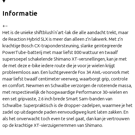
Informatie
+
−
Het is de unieke shiftblush’n’art-lak die alle aandacht trekt, maar
de Reaction Hybrid SLX is meer dan alleen z'n lakwerk. Met z’n
krachtige Bosch CX-trapondersteuning, slanke geïntegreerde
PowerTube-batterij met maar liefst 800 wattuur en twaalf
supersoepel schakelende Shimano XT-versnellingen, kan je met
de met deze e-bike iedere route die je voor je wielen krijgt
probleemloos aan. Een luchtgeveerde Fox 34 AWL-voorvork met
maar liefst twaalf centimeter veerweg, waarborgt grip, controle
en comfort. Newmen en Schwalbe verzorgen de roterende massa,
met respectievelijk de hoogwaardige Performance 30-wielen en
een set gripvaste, 2.6 inch brede Smart Sam-banden van
Schwalbe. Superpraktisch is de dropper-zadelpen, waarmee je het
zadel op uitdagende paden eenvoudigweg kunt laten zakken. En
als het onverwacht toch even te snel gaat, dan kan je vertrouwen
op de krachtige XT-vierzuigerremmen van Shimano.