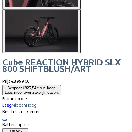
Cube
REACTION HYBRID SLX
800 SHIFTBLUSH/ART
Prijs
€3.999,00
Bespaar €825,54 t.o.v. koop.
Lees meer over zakelijk leasen.
Frame model
Laag
Midden
Hoog
Beschikbare kleuren
Batterij opties
800 Wh