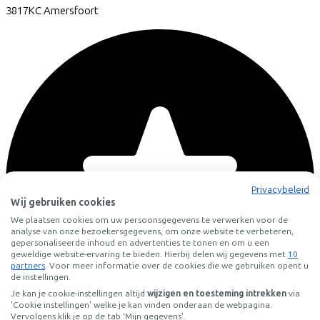
3817KC
Amersfoort
Privacybeleid
Wij gebruiken cookies
We plaatsen cookies om uw persoonsgegevens te verwerken voor de
analyse van onze bezoekersgegevens, om onze website te verbeteren,
gepersonaliseerde inhoud en advertenties te tonen en om u een
geweldige website-ervaring te bieden. Hierbij delen wij gegevens met
10
partners
. Voor meer informatie over de cookies die we gebruiken opent u
de instellingen.
Je kan je cookie-instellingen altijd
wijzigen en toesteming intrekken
via
'Cookie instellingen' welke je kan vinden onderaan de webpagina.
Vervolgens klik je op de tab ‘Mijn gegevens'.