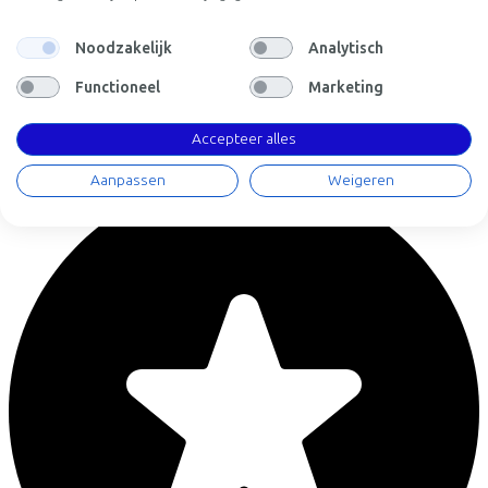
Noodzakelijk
Analytisch
Fietsvoordeelshop.nl - Winkel Amersfoort
Functioneel
Marketing
Nijverheidsweg Noord
74d
Accepteer alles
3812 PM
Amersfoort
Aanpassen
Weigeren