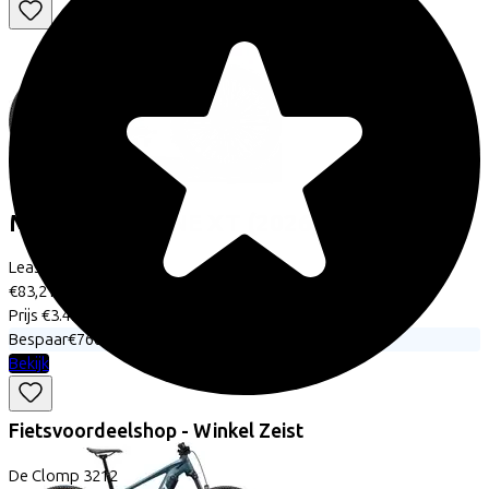
Merida
BIG NINE XT
(2026)
Leaseprijs p/m vanaf
€83,21
Prijs
€3.499,00
Bespaar
€766,85
Bekijk
Fietsvoordeelshop - Winkel Zeist
De Clomp
3212