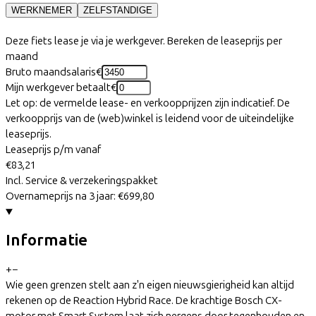
WERKNEMER
ZELFSTANDIGE
Deze fiets lease je via je werkgever. Bereken de leaseprijs per
maand
Bruto maandsalaris
€
Mijn werkgever betaalt
€
Let op: de vermelde lease- en verkoopprijzen zijn indicatief. De
verkoopprijs van de (web)winkel is leidend voor de uiteindelijke
leaseprijs.
Leaseprijs p/m vanaf
€83,21
Incl. Service & verzekeringspakket
Overnameprijs na 3 jaar:
€699,80
Informatie
+
−
Wie geen grenzen stelt aan z'n eigen nieuwsgierigheid kan altijd
rekenen op de Reaction Hybrid Race. De krachtige Bosch CX-
motor met Smart System laat zich nergens door tegenhouden en