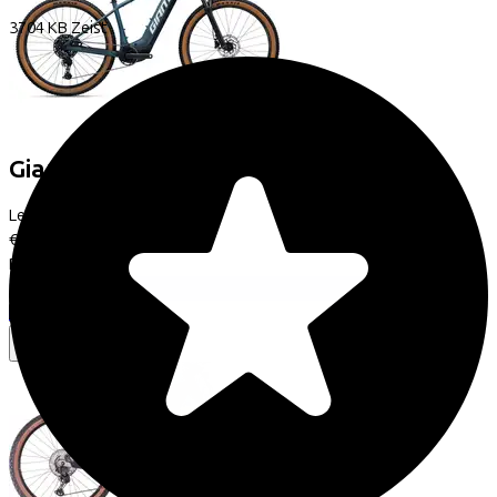
3704 KB
Zeist
Giant
Fathom E+
(2026)
Leaseprijs p/m vanaf
€81,21
Prijs
€3.399,00
Bespaar
€758,65
Bekijk