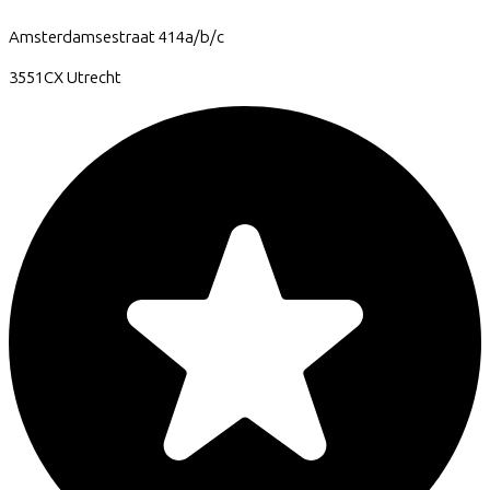
Amsterdamsestraat
414a/b/c
3551CX
Utrecht