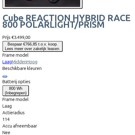
Cube
REACTION HYBRID RACE
800 POLARLIGHT/PRISM
Prijs
€3.499,00
Bespaar €766,85 t.o.v. koop.
Lees meer over zakelijk leasen.
Frame model
Laag
Midden
Hoog
Beschikbare kleuren
Batterij opties
800 Wh
(
Inbegrepen
)
Frame model
Laag
Actieradius
114
Accu afneembaar
Nee