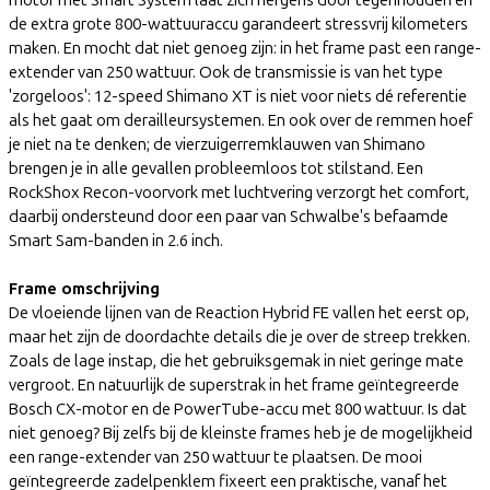
de extra grote 800-wattuuraccu garandeert stressvrij kilometers
maken. En mocht dat niet genoeg zijn: in het frame past een range-
extender van 250 wattuur. Ook de transmissie is van het type
'zorgeloos': 12-speed Shimano XT is niet voor niets dé referentie
als het gaat om derailleursystemen. En ook over de remmen hoef
je niet na te denken; de vierzuigerremklauwen van Shimano
brengen je in alle gevallen probleemloos tot stilstand. Een
RockShox Recon-voorvork met luchtvering verzorgt het comfort,
daarbij ondersteund door een paar van Schwalbe's befaamde
Smart Sam-banden in 2.6 inch.
Frame omschrijving
De vloeiende lijnen van de Reaction Hybrid FE vallen het eerst op,
maar het zijn de doordachte details die je over de streep trekken.
Zoals de lage instap, die het gebruiksgemak in niet geringe mate
vergroot. En natuurlijk de superstrak in het frame geïntegreerde
Bosch CX-motor en de PowerTube-accu met 800 wattuur. Is dat
niet genoeg? Bij zelfs bij de kleinste frames heb je de mogelijkheid
een range-extender van 250 wattuur te plaatsen. De mooi
geïntegreerde zadelpenklem fixeert een praktische, vanaf het