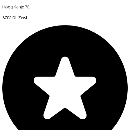
Hoog Kanje
78
3708 DL
Zeist