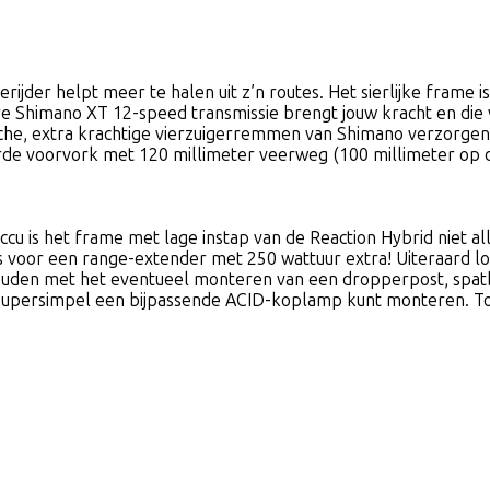
ijder helpt meer te halen uit z’n routes. Het sierlijke frame i
 Shimano XT 12-speed transmissie brengt jouw kracht en die 
sche, extra krachtige vierzuigerremmen van Shimano verzorgen 
erde voorvork met 120 millimeter veerweg (100 millimeter op d
u is het frame met lage instap van de Reaction Hybrid niet a
aats voor een range-extender met 250 wattuur extra! Uiteraard
uden met het eventueel monteren van een dropperpost, spatb
upersimpel een bijpassende ACID-koplamp kunt monteren. Tot sl