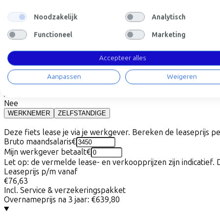
Laag
Midden
Hoog
Beschikbare kleuren
Noodzakelijk
Analytisch
Batterij opties
Functioneel
Marketing
800 Wh
(
Inbegrepen
)
Frame model
Accepteer alles
Laag
Actieradius
Aanpassen
Weigeren
114
Accu afneembaar
Nee
WERKNEMER
ZELFSTANDIGE
Deze fiets lease je via je werkgever. Bereken de leaseprijs 
Bruto maandsalaris
€
Mijn werkgever betaalt
€
Let op: de vermelde lease- en verkoopprijzen zijn indicatief. 
Leaseprijs p/m vanaf
€76,63
Incl. Service & verzekeringspakket
Overnameprijs na 3 jaar:
€639,80