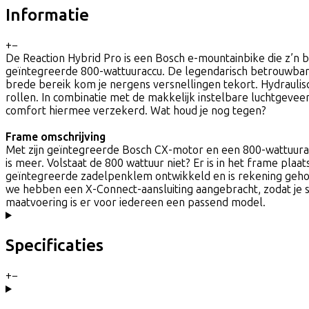
Informatie
+
−
De Reaction Hybrid Pro is een Bosch e-mountainbike die z’n ber
geïntegreerde 800-wattuuraccu. De legendarisch betrouwbare
brede bereik kom je nergens versnellingen tekort. Hydrauli
rollen. In combinatie met de makkelijk instelbare luchtgeve
comfort hiermee verzekerd. Wat houd je nog tegen?
Frame omschrijving
Met zijn geïntegreerde Bosch CX-motor en een 800-wattuuracc
is meer. Volstaat de 800 wattuur niet? Er is in het frame pl
geïntegreerde zadelpenklem ontwikkeld en is rekening geho
we hebben een X-Connect-aansluiting aangebracht, zodat je s
maatvoering is er voor iedereen een passend model.
Specificaties
+
−