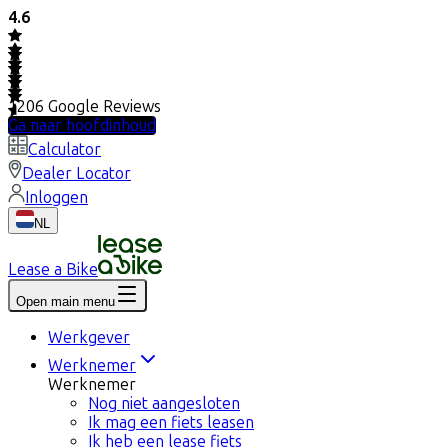
4.6
1206
Google Reviews
Ga naar hoofdinhoud
Calculator
Dealer Locator
Inloggen
NL
Lease a Bike
Open main menu
Werkgever
Werknemer
Werknemer
Nog niet aangesloten
Ik mag een fiets leasen
Ik heb een lease fiets