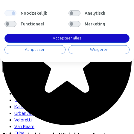
Werknemer
Fietsenwinkel
Noodzakelijk
Analytisch
Functioneel
Marketing
Bekijk ook
Dealer locator
Accepteer alles
Fiets leasen? Bereken je kosten
Fietsplan 2026
Aanpassen
Weigeren
Inloggen
Fietsmerken
Gazelle
Cannondale
Roetz
Cervélo
Kalkhoff
Urban Arrow
Veloretti
Van Raam
Cube