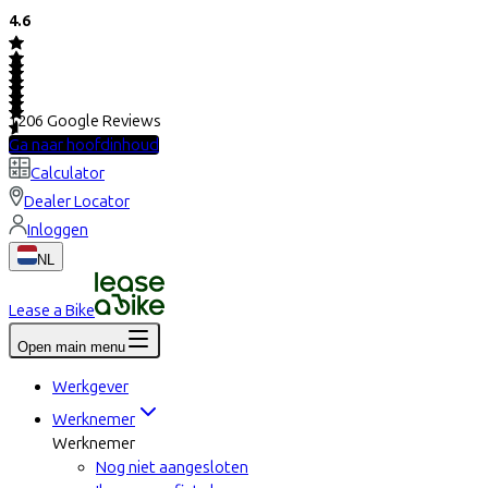
4.6
1206
Google Reviews
Ga naar hoofdinhoud
Calculator
Dealer Locator
Inloggen
NL
Lease a Bike
Open main menu
Werkgever
Werknemer
Werknemer
Nog niet aangesloten