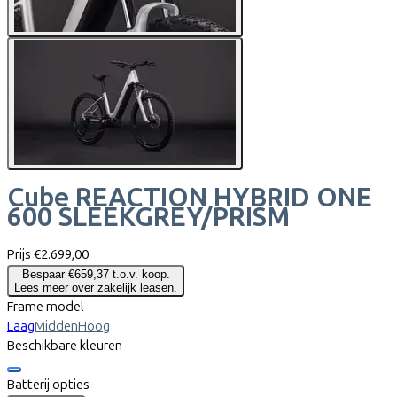
Cube
REACTION HYBRID ONE
600 SLEEKGREY/PRISM
Prijs
€2.699,00
Bespaar €659,37 t.o.v. koop.
Lees meer over zakelijk leasen.
Frame model
Laag
Midden
Hoog
Beschikbare kleuren
Batterij opties