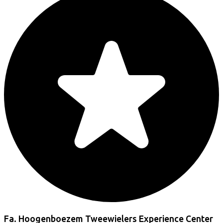
Fa. Hoogenboezem Tweewielers Experience Center