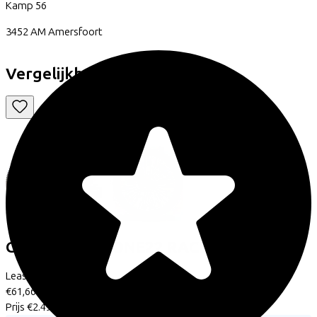
Kamp
56
3452 AM
Amersfoort
Vergelijkbare fietsen
Cube
STEREO ONE22 RACE
(2026)
Leaseprijs p/m vanaf
€61,66
Prijs
€2.499,00