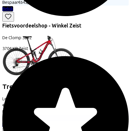
Bespaar
€642,97
Bekijk
Fietsvoordeelshop - Winkel Zeist
De Clomp
3212
3704 KB
Zeist
Trek
Fuel EX 5 Gen 7
(2026)
Leaseprijs p/m vanaf
€61,66
Prijs
€2.499,00
Bespaar
€642,97
Bekijk