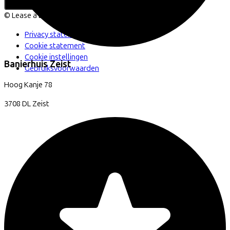
Back to top
© Lease a Bike. All Rights Reserved.
Privacy statement
Cookie statement
Cookie instellingen
Banierhuis Zeist
Gebruiksvoorwaarden
Hoog Kanje
78
3708 DL
Zeist