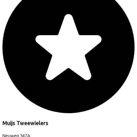
Muijs Tweewielers
Neuweg
347A