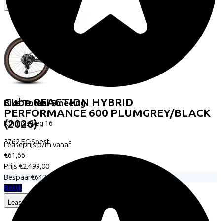
Cube
REACTION HYBRID
Bike Totaal Smeeing
PERFORMANCE 600 PLUMGREY/BLACK
(2026)
Koningsweg
16
3762 EC
Soest
Leaseprijs p/m vanaf
€61,66
Prijs
€2.499,00
Bespaar
€642,97
Bekijk
Lease a Bike
Over ons