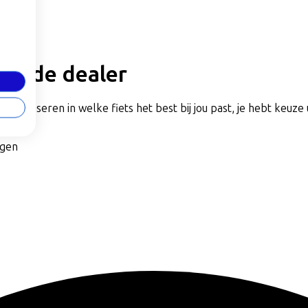
jzijnde dealer
rs adviseren in welke fiets het best bij jou past, je hebt keuze 
agen