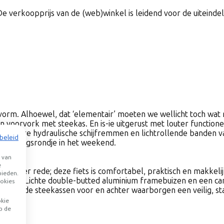
De verkoopprijs van de (web)winkel is leidend voor de uiteindeli
 vorm. Alhoewel, dat ‘elementair’ moeten we wellicht toch wat
n voorvork met steekas. En is-ie uitgerust met louter function
rouwbare hydraulische schijfremmen en lichtrollende banden van
beleid
et trainingsrondje in het weekend.
 van
e
onder rede; deze fiets is comfortabel, praktisch en makkelijk 
bieden.
s gegaan. Lichte double-butted aluminium framebuizen en een ca
okies
s. En de steekassen voor en achter waarborgen een veilig, st
okie
p de