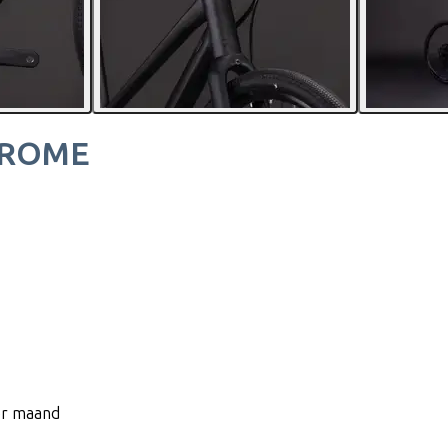
HROME
per maand