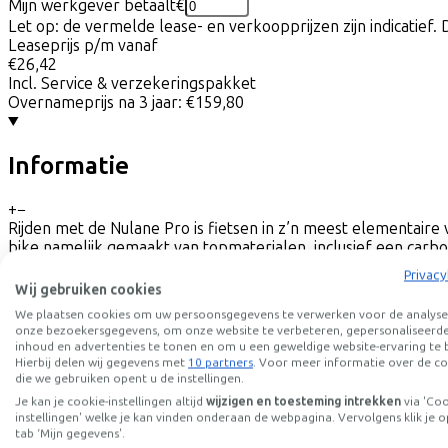
Mijn werkgever betaalt
€
Let op: de vermelde lease- en verkoopprijzen zijn indicatief. 
Leaseprijs p/m vanaf
€26,42
Incl. Service & verzekeringspakket
Overnameprijs na 3 jaar:
€159,80
Informatie
+
−
Rijden met de Nulane Pro is fietsen in z’n meest elementaire
bike namelijk gemaakt van topmaterialen, inclusief een carbo
aandrijflijn van Shimano met 1x9 versnellingen, een paar bet
Privacy
vlot, zowel tijdens de dagelijkse rit naar de zaak als tijdens h
Wij gebruiken cookies
We plaatsen cookies om uw persoonsgegevens te verwerken voor de analyse
Frame omschrijving
onze bezoekersgegevens, om onze website te verbeteren, gepersonaliseerd
Onze Nulane met trapeze-frame oogt vertrouwd en dat is niet z
inhoud en advertenties te tonen en om u een geweldige website-ervaring te 
ook als het gaat om de details zijn we niet over één nacht ij
Hierbij delen wij gegevens met
10 partners
. Voor meer informatie over de co
bevestigingspunten voor spatborden en voor- en achterdrager
die we gebruiken opent u de instellingen.
onderweg bent of niet.
Je kan je cookie-instellingen altijd
wijzigen en toesteming intrekken
via 'Co
instellingen' welke je kan vinden onderaan de webpagina. Vervolgens klik je o
tab ‘Mijn gegevens'.