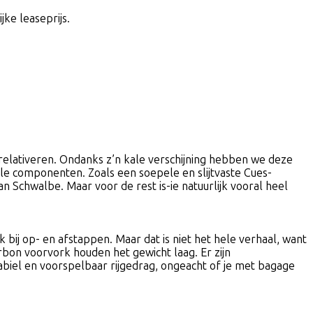
jke leaseprijs.
 relativeren. Ondanks z’n kale verschijning hebben we deze
ele componenten. Zoals een soepele en slijtvaste Cues-
 Schwalbe. Maar voor de rest is-ie natuurlijk vooral heel
bij op- en afstappen. Maar dat is niet het hele verhaal, want
rbon voorvork houden het gewicht laag. Er zijn
abiel en voorspelbaar rijgedrag, ongeacht of je met bagage