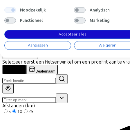
Specificaties
Noodzakelijk
Analytisch
+
−
Functioneel
Marketing
Vind de fiets bij de dichtstbi
Accepteer alles
Aanpassen
Weigeren
Let op! Niet elke fiets is op voorraad. Laat je door onze partne
Proefrit aanvragen
Selecteer eerst een fietsenwinkel om een proefrit aan te vr
Locatie
Dealernaam
Afstanden (km)
5
10
25