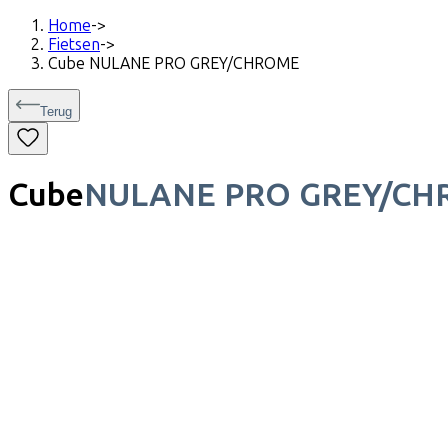
Home
->
Fietsen
->
Cube NULANE PRO GREY/CHROME
Terug
Cube
NULANE PRO GREY/C