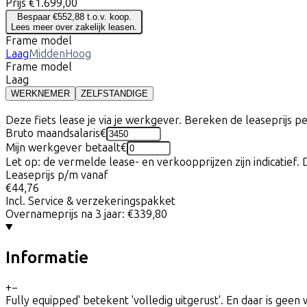
Prijs
€1.699,00
Bespaar €552,88 t.o.v. koop.
Lees meer over zakelijk leasen.
Frame model
Laag
Midden
Hoog
Frame model
Laag
WERKNEMER
ZELFSTANDIGE
Deze fiets lease je via je werkgever. Bereken de leaseprijs 
Bruto maandsalaris
€
Mijn werkgever betaalt
€
Let op: de vermelde lease- en verkoopprijzen zijn indicatief. 
Leaseprijs p/m vanaf
€44,76
Incl. Service & verzekeringspakket
Overnameprijs na 3 jaar:
€339,80
Informatie
+
−
Fully equipped' betekent 'volledig uitgerust'. En daar is ge