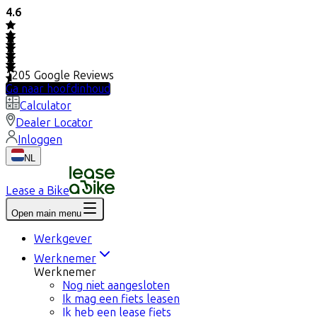
4.6
1205
Google Reviews
Ga naar hoofdinhoud
Calculator
Dealer Locator
Inloggen
NL
Lease a Bike
Open main menu
Werkgever
Werknemer
Werknemer
Nog niet aangesloten
Ik mag een fiets leasen
Ik heb een lease fiets