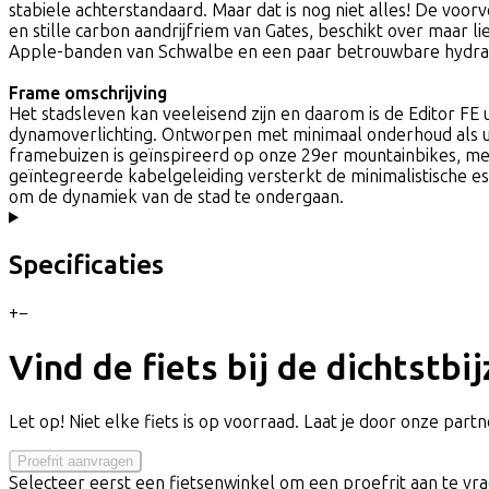
stabiele achterstandaard. Maar dat is nog niet alles! De vo
en stille carbon aandrijfriem van Gates, beschikt over maar l
Apple-banden van Schwalbe en een paar betrouwbare hydrauli
Frame omschrijving
Het stadsleven kan veeleisend zijn en daarom is de Editor FE
dynamoverlichting. Ontworpen met minimaal onderhoud als uit
framebuizen is geïnspireerd op onze 29er mountainbikes, met
geïntegreerde kabelgeleiding versterkt de minimalistische es
om de dynamiek van de stad te ondergaan.
Specificaties
+
−
Vind de fiets bij de dichtstbi
Let op! Niet elke fiets is op voorraad. Laat je door onze partne
Proefrit aanvragen
Selecteer eerst een fietsenwinkel om een proefrit aan te vr