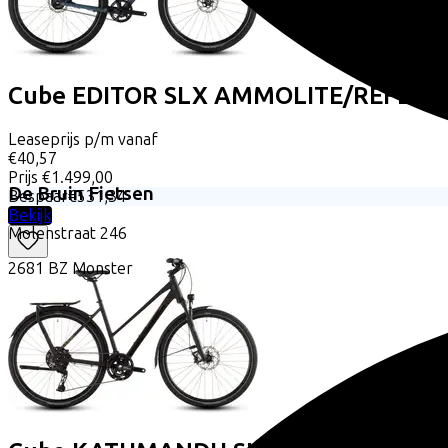
Cube
EDITOR SLX AMMOLITE/REFLEX
Leaseprijs p/m vanaf
€40,57
Prijs
€1.499,00
De Bruin Fietsen
Bespaar
€531,34
Bekijk
Molenstraat
246
2681 BZ
Monster