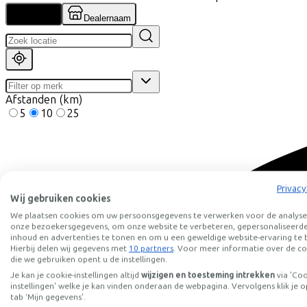
Locatie
Dealernaam
Afstanden (km)
5
10
25
Privacy
Wij gebruiken cookies
We plaatsen cookies om uw persoonsgegevens te verwerken voor de analyse
onze bezoekersgegevens, om onze website te verbeteren, gepersonaliseerd
inhoud en advertenties te tonen en om u een geweldige website-ervaring te 
Hierbij delen wij gegevens met
10 partners
. Voor meer informatie over de co
die we gebruiken opent u de instellingen.
Je kan je cookie-instellingen altijd
wijzigen en toesteming intrekken
via 'Co
instellingen' welke je kan vinden onderaan de webpagina. Vervolgens klik je o
tab ‘Mijn gegevens'.