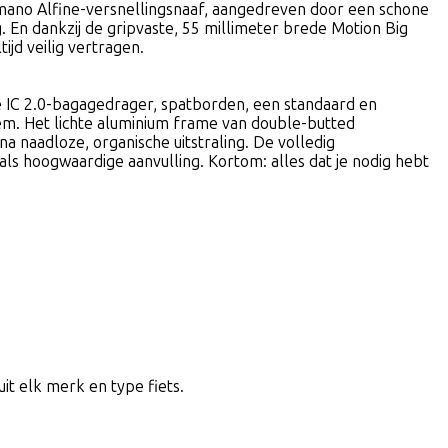
imano Alfine-versnellingsnaaf, aangedreven door een schone
. En dankzij de gripvaste, 55 millimeter brede Motion Big
jd veilig vertragen.
de IC 2.0-bagagedrager, spatborden, een standaard en
em. Het lichte aluminium frame van double-butted
 naadloze, organische uitstraling. De volledig
ls hoogwaardige aanvulling. Kortom: alles dat je nodig hebt
uit elk merk en type fiets.