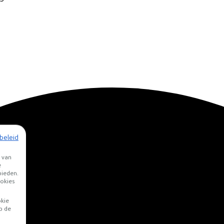
beleid
 van
e
bieden.
okies
okie
p de