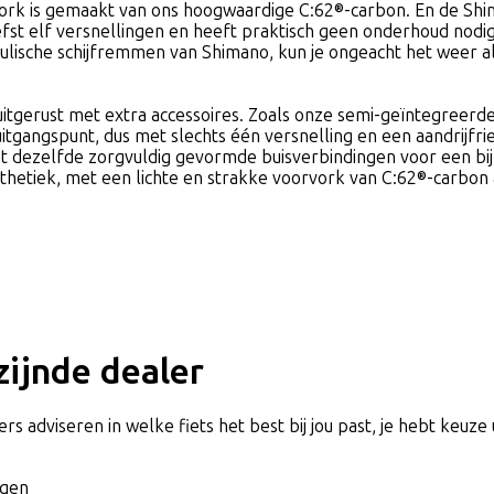
orvork is gemaakt van ons hoogwaardige C:62®-carbon. En de Sh
iefst elf versnellingen en heeft praktisch geen onderhoud nodig
sche schijfremmen van Shimano, kun je ongeacht het weer alti
 uitgerust met extra accessoires. Zoals onze semi-geïntegreer
gangspunt, dus met slechts één versnelling en een aandrijfri
 dezelfde zorgvuldig gevormde buisverbindingen voor een bijna
thetiek, met een lichte en strakke voorvork van C:62®-carbon a
jzijnde dealer
rs adviseren in welke fiets het best bij jou past, je hebt keuze 
agen