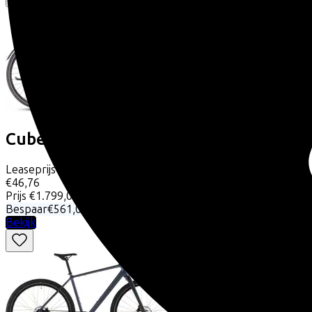
Cube
EDITOR SLX FE
(2025)
Leaseprijs p/m vanaf
€46,76
Prijs
€1.799,00
Bespaar
€561,08
Bekijk