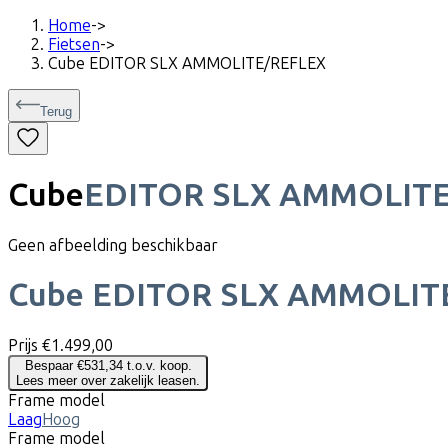
Home
->
Fietsen
->
Cube EDITOR SLX AMMOLITE/REFLEX
Terug
Cube
EDITOR SLX AMMOLIT
Geen afbeelding beschikbaar
Cube
EDITOR SLX AMMOLIT
Prijs
€1.499,00
Bespaar €531,34 t.o.v. koop.
Lees meer over zakelijk leasen.
Frame model
Laag
Hoog
Frame model