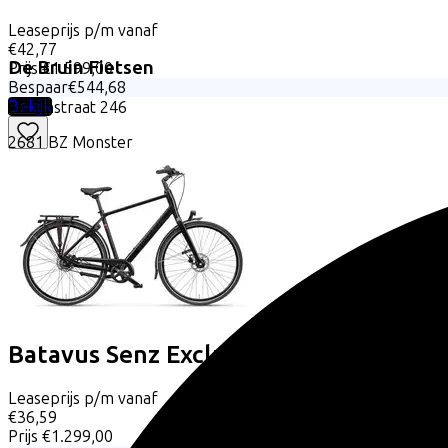
Leaseprijs p/m vanaf
€42,77
De Bruin Fietsen
Prijs
€1.599,00
Bespaar
€544,68
Bekijk
Molenstraat
246
2681 BZ
Monster
Batavus
Senz Exclusive
(2026)
Leaseprijs p/m vanaf
€36,59
Prijs
€1.299,00