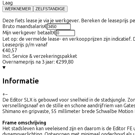
Laag
WERKNEMER
ZELFSTANDIGE
Deze fiets lease je via je werkgever. Bereken de leaseprijs 
Bruto maandsalaris
€
Mijn werkgever betaalt
€
Let op: de vermelde lease- en verkoopprijzen zijn indicatief. 
Leaseprijs p/m vanaf
€40,57
Incl. Service & verzekeringspakket
Overnameprijs na 3 jaar:
€299,80
Informatie
+
−
De Editor SLX is gebouwd voor snelheid in de stadsjungle. Z
versnellingsnaaf en de stille en schone aandrijfriem van Gat
Shimano en gripvaste, 55 millimeter brede Schwalbe Motion 
Frame omschrijving
Het stadsleven kan veeleisend zijn en daarom is de Editor FE
dynamoverlichting. Ontworpen met minimaal onderhoud als uit