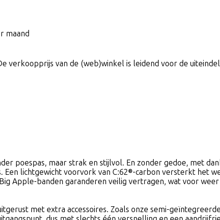
per maand
De verkoopprijs van de (web)winkel is leidend voor de uiteindeli
onder poespas, maar strak en stijlvol. En zonder gedoe, met 
es. Een lichtgewicht voorvork van C:62®-carbon versterkt het 
Big Apple-banden garanderen veilig vertragen, wat voor weer 
 uitgerust met extra accessoires. Zoals onze semi-geïntegreer
gangspunt, dus met slechts één versnelling en een aandrijfri