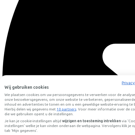
Vergelijkbare fietsen
Privacy
Wij gebruiken cookies
We plaatsen cookies om uw persoonsgegevens te verwerken voor de analyse
onze bezoekersgegevens, om onze website te verbeteren, gepersonaliseerd
inhoud en advertenties te tonen en om u een geweldige website-ervaring te 
Hierbij delen wij gegevens met
10 partners
. Voor meer informatie over de co
die we gebruiken opent u de instellingen.
Je kan je cookie-instellingen altijd
wijzigen en toesteming intrekken
via 'Co
instellingen' welke je kan vinden onderaan de webpagina. Vervolgens klik je o
tab ‘Mijn gegevens'.