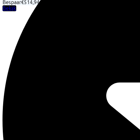
Bespaar
€514,94
Bekijk