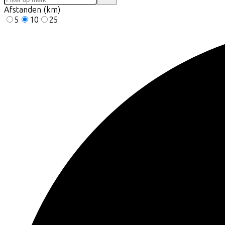
Afstanden (km)
5
10
25