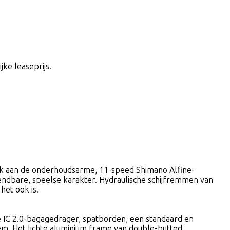
jke leaseprijs.
dank aan de onderhoudsarme, 11-speed Shimano Alfine-
wendbare, speelse karakter. Hydraulische schijfremmen van
het ook is.
de IC 2.0-bagagedrager, spatborden, een standaard en
em. Het lichte aluminium frame van double-butted