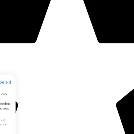
beleid
 van
e
bieden.
okies
okie
p de