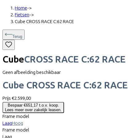
Home
->
Fietsen
->
Cube CROSS RACE C:62 RACE
Terug
Cube
CROSS RACE C:62 RACE
Geen afbeelding beschikbaar
Cube
CROSS RACE C:62 RACE
Prijs
€2.599,00
Bespaar €651,17 t.o.v. koop.
Lees meer over zakelijk leasen.
Frame model
Laag
Hoog
Frame model
Laag