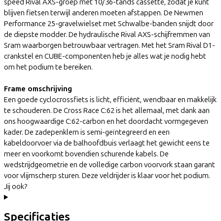
speed Rival AXS-groep met 10/36-tands cassette, zodat je kunt
blijven fietsen terwijl anderen moeten afstappen. De Newmen
Performance 25-gravelwielset met Schwalbe-banden snijdt door
de diepste modder. De hydraulische Rival AXS-schijfremmen van
Sram waarborgen betrouwbaar vertragen. Met het Sram Rival D1-
crankstel en CUBE-componenten heb je alles wat je nodig hebt
om het podium te bereiken.
Frame omschrijving
Een goede cyclocrossfiets is licht, efficiënt, wendbaar en makkelijk
te schouderen. De Cross Race C:62 is het allemaal, met dank aan
ons hoogwaardige C:62-carbon en het doordacht vormgegeven
kader. De zadepenklem is semi-geïntegreerd en een
kabeldoorvoer via de balhoofdbuis verlaagt het gewicht eens te
meer en voorkomt bovendien schurende kabels. De
wedstrijdgeometrie en de volledige carbon voorvork staan garant
voor vlijmscherp sturen. Deze veldrijder is klaar voor het podium.
Jij ook?
Specificaties