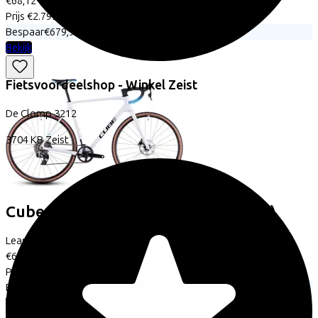
€68,12
Prijs
€2.799,00
Bespaar
€679,97
Bekijk
Fietsvoordeelshop - Winkel Zeist
De Clomp
3212
3704 KB
Zeist
Cube
CROSS RACE C:62 RACE
(2026)
Leaseprijs p/m vanaf
€63,65
Prijs
€2.599,00
Bespaar
€651,17
Bekijk