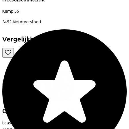
Kamp
56
3452 AM
Amersfoort
Vergelijkbare fietsen
Cube
AGREE C:62 ONE
(2025)
Leaseprijs p/m vanaf