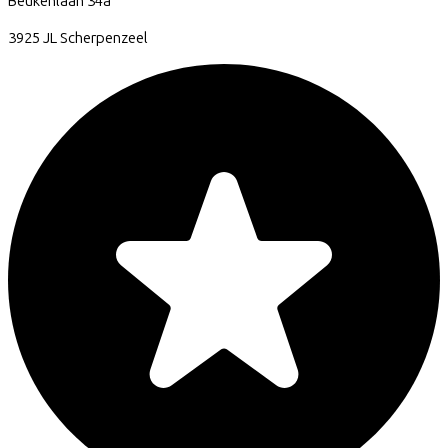
Beukenlaan
34a
3925 JL
Scherpenzeel