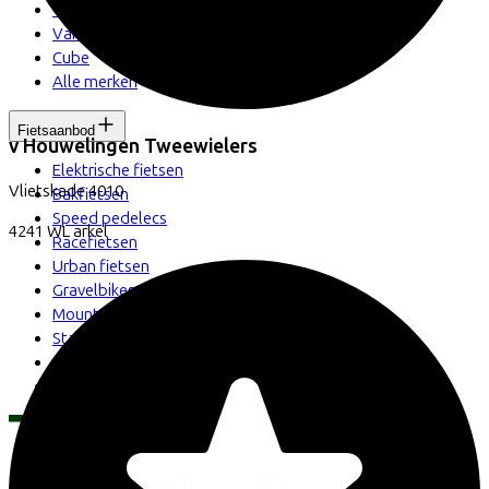
Veloretti
Van Raam
Cube
Alle merken
Fietsaanbod
v Houwelingen Tweewielers
Elektrische fietsen
Vlietskade
4010
Bakfietsen
Speed pedelecs
4241 WL
arkel
Racefietsen
Urban fietsen
Gravelbikes
Mountainbikes
Stadsfietsen
Aangepaste fietsen
Alle fietsen