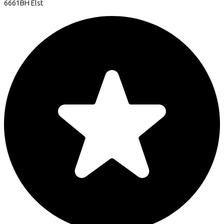
6661BH
Elst