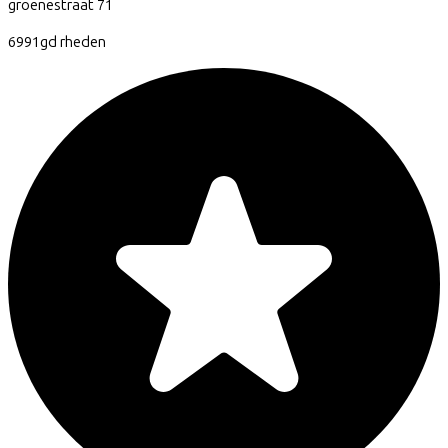
groenestraat
71
6991gd
rheden