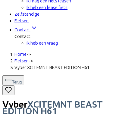
Ik mag een fiets leasen
Ik heb een lease fiets
Zelfstandige
Fietsen
Contact
Contact
Ik heb een vraag
Home
->
Fietsen
->
Vyber XCITEMNT BEAST EDITION H61
Terug
Vyber
XCITEMNT BEAST
EDITION H61