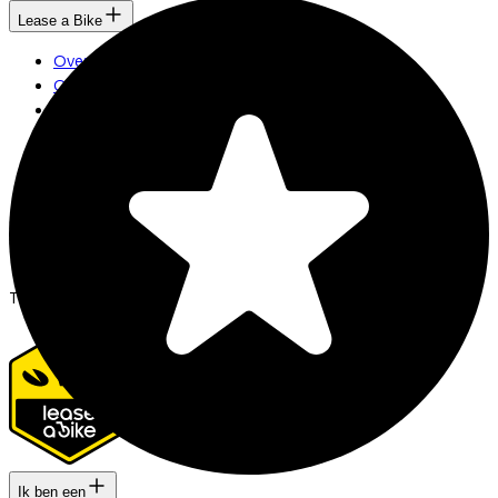
Lease a Bike
Over ons
Onze collega's
Vacatures
Stages
Contact
Nieuws
MVO
FAQ
Security & Privacy
Trotse partner van
Ik ben een