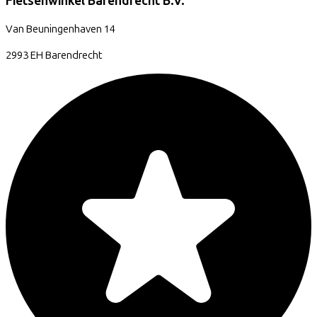
Fietsenwinkel Barendrecht B.V.
Van Beuningenhaven
14
2993 EH
Barendrecht