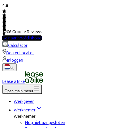
4.6
1206
Google Reviews
Ga naar hoofdinhoud
Calculator
Dealer Locator
Inloggen
NL
Lease a Bike
Open main menu
Werkgever
Werknemer
Werknemer
Nog niet aangesloten