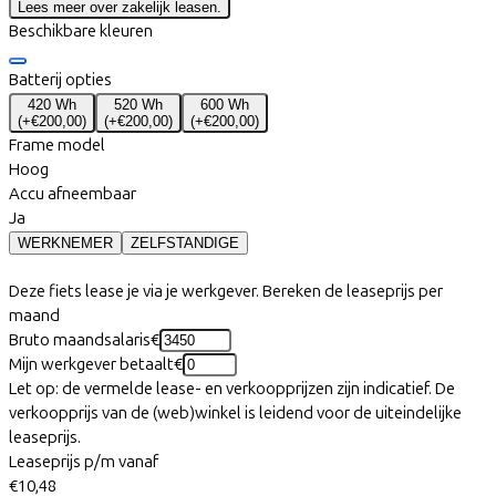
Lees meer over zakelijk leasen.
Beschikbare kleuren
Batterij opties
420 Wh
520 Wh
600 Wh
(
+€200,00
)
(
+€200,00
)
(
+€200,00
)
Frame model
Hoog
Accu afneembaar
Ja
WERKNEMER
ZELFSTANDIGE
Deze fiets lease je via je werkgever. Bereken de leaseprijs per
maand
Bruto maandsalaris
€
Mijn werkgever betaalt
€
Let op: de vermelde lease- en verkoopprijzen zijn indicatief. De
verkoopprijs van de (web)winkel is leidend voor de uiteindelijke
leaseprijs.
Leaseprijs p/m vanaf
€10,48