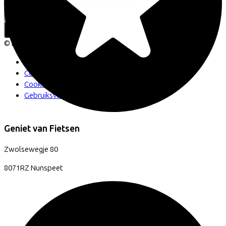
LinkedIn
Instagram
Facebook
Nederlands
Back to top
© Lease a Bike. All Rights Reserved.
Privacy statement
Cookie statement
Cookie instellingen
Gebruiksvoorwaarden
Geniet van Fietsen
Zwolsewegje
80
8071RZ
Nunspeet