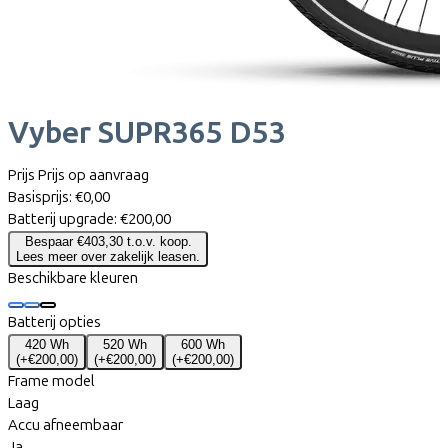
Vyber
SUPR365 D53
Prijs
Prijs op aanvraag
Basisprijs:
€0,00
Batterij upgrade:
€200,00
Bespaar €403,30 t.o.v. koop.
Lees meer over zakelijk leasen.
Beschikbare kleuren
Batterij opties
420 Wh
520 Wh
600 Wh
(
+€200,00
)
(
+€200,00
)
(
+€200,00
)
Frame model
Laag
Accu afneembaar
Ja