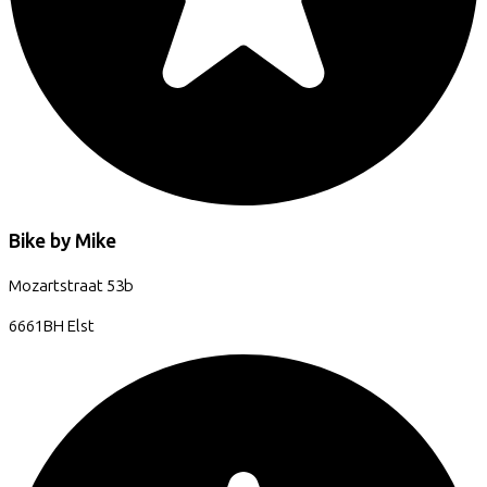
Bike by Mike
Mozartstraat
53b
6661BH
Elst