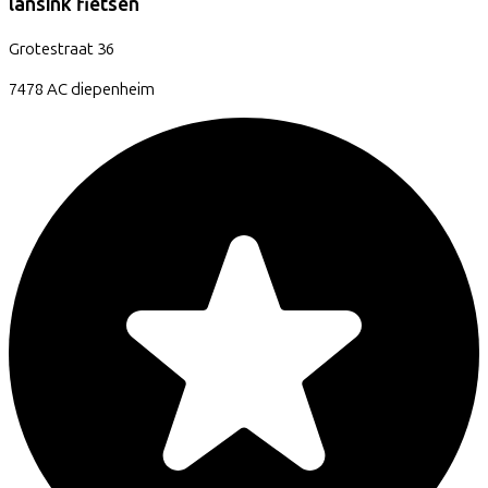
lansink fietsen
Grotestraat
36
7478 AC
diepenheim