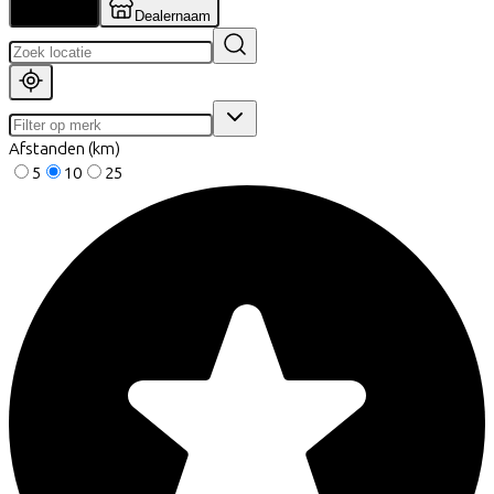
Locatie
Dealernaam
Afstanden (km)
5
10
25