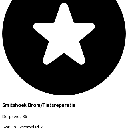
Smitshoek Brom/Fietsreparatie
Dorpsweg
36
3245 VC
Sommelsdijk