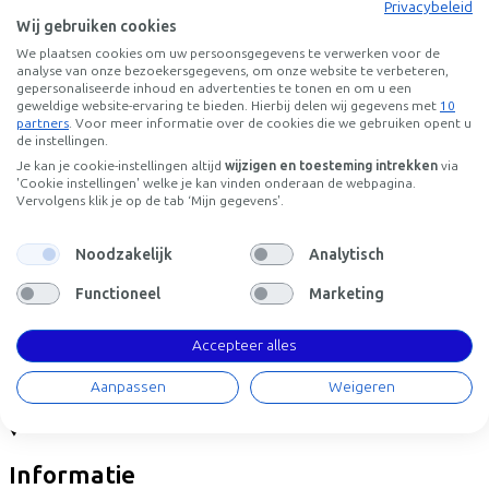
Privacybeleid
Frame model
Wij gebruiken cookies
Hoog
We plaatsen cookies om uw persoonsgegevens te verwerken voor de
Accu afneembaar
analyse van onze bezoekersgegevens, om onze website te verbeteren,
gepersonaliseerde inhoud en advertenties te tonen en om u een
Ja
geweldige website-ervaring te bieden. Hierbij delen wij gegevens met
10
WERKNEMER
ZELFSTANDIGE
partners
. Voor meer informatie over de cookies die we gebruiken opent u
de instellingen.
Deze fiets lease je via je werkgever. Bereken de leaseprijs per
Je kan je cookie-instellingen altijd
wijzigen en toesteming intrekken
via
'Cookie instellingen' welke je kan vinden onderaan de webpagina.
maand
Vervolgens klik je op de tab ‘Mijn gegevens'.
Bruto maandsalaris
€
Mijn werkgever betaalt
€
Noodzakelijk
Analytisch
Let op: de vermelde lease- en verkoopprijzen zijn indicatief. De
verkoopprijs van de (web)winkel is leidend voor de uiteindelijke
Functioneel
Marketing
leaseprijs.
Leaseprijs p/m vanaf
Accepteer alles
€93,86
Incl. Service & verzekeringspakket
Aanpassen
Weigeren
Overnameprijs na 3 jaar:
€799,80
Informatie