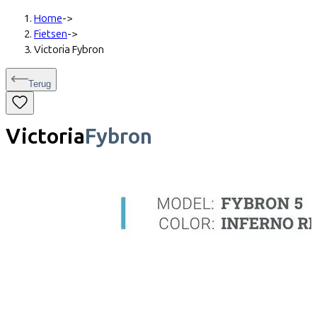
Home
->
Fietsen
->
Victoria Fybron
Terug
Victoria
Fybron