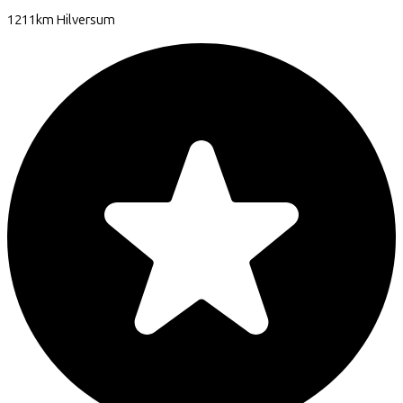
1211km
Hilversum