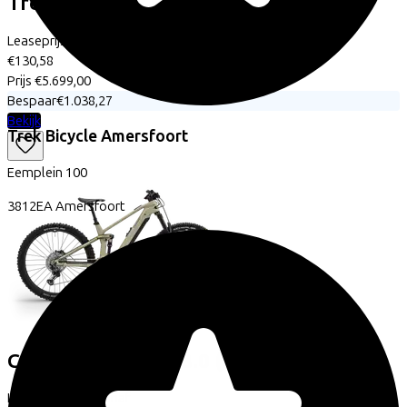
Trek
Powerfly FS+ 6 Gen 4
(2026)
Leaseprijs p/m vanaf
€130,58
Prijs
€5.699,00
Bespaar
€1.038,27
Bekijk
Trek Bicycle Amersfoort
Eemplein
100
3812EA
Amersfoort
Conway
Xyron ST 8.0
(2026)
Leaseprijs p/m vanaf