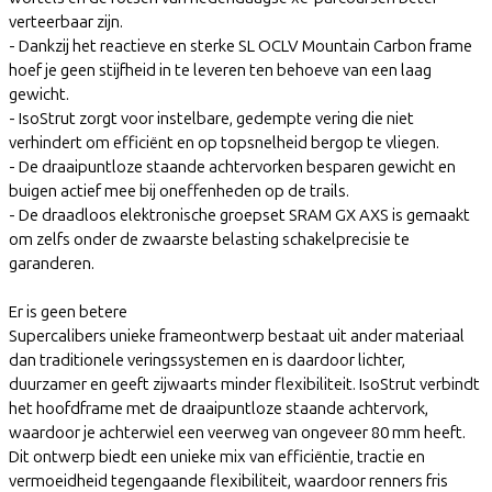
verteerbaar zijn.
- Dankzij het reactieve en sterke SL OCLV Mountain Carbon frame
hoef je geen stijfheid in te leveren ten behoeve van een laag
gewicht.
- IsoStrut zorgt voor instelbare, gedempte vering die niet
verhindert om efficiënt en op topsnelheid bergop te vliegen.
- De draaipuntloze staande achtervorken besparen gewicht en
buigen actief mee bij oneffenheden op de trails.
- De draadloos elektronische groepset SRAM GX AXS is gemaakt
om zelfs onder de zwaarste belasting schakelprecisie te
garanderen.
Er is geen betere
Supercalibers unieke frameontwerp bestaat uit ander materiaal
dan traditionele veringssystemen en is daardoor lichter,
duurzamer en geeft zijwaarts minder flexibiliteit. IsoStrut verbindt
het hoofdframe met de draaipuntloze staande achtervork,
waardoor je achterwiel een veerweg van ongeveer 80 mm heeft.
Dit ontwerp biedt een unieke mix van efficiëntie, tractie en
vermoeidheid tegengaande flexibiliteit, waardoor renners fris