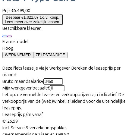
Prijs
€5.499,00
Bespaar €1.021,87 t.o.v. koop.
Lees meer over zakelijk leasen.
Beschikbare kleuren
Frame model
Hoog
WERKNEMER
ZELFSTANDIGE
Deze fiets lease je via je werkgever. Bereken de leaseprijs per
maand
Bruto maandsalaris
€
Mijn werkgever betaalt
€
Let op: de vermelde lease- en verkoopprijzen zijn indicatief. De
verkoopprijs van de (web)winkel is leidend voor de uiteindelijke
leaseprijs.
Leaseprijs p/m vanaf
€126,59
Incl. Service & verzekeringspakket
Overnameprijs na 3 jaar:
€1.099,80