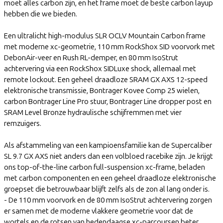
moet alles carbon zijn, en het frame moet de beste carbon layup
hebben die we bieden.
Een ultralicht high-modulus SLR OCLV Mountain Carbon frame
met moderne xc-geometrie, 110 mm RockShox SID voorvork met
DebonAir-veer en Rush RL-demper, en 80 mm IsoStrut
achtervering via een RockShox SIDLuxe shock, allemaal met
remote lockout. Een geheel draadloze SRAM GX AXS 12-speed
elektronische transmissie, Bontrager Kovee Comp 25 wielen,
carbon Bontrager Line Pro stuur, Bontrager Line dropper post en
SRAM Level Bronze hydraulische schijfremmen met vier
remzuigers.
Als afstammeling van een kampioensfamilie kan de Supercaliber
SL 9.7 GX AXS niet anders dan een volbloed racebike zijn. Je krijgt
ons top-of-the-line carbon full-suspension xc-frame, beladen
met carbon componenten en een geheel draadloze elektronische
groepset die betrouwbaar blijft zelfs als de zon al lang onder is.
- De 110 mm voorvork en de 80 mm IsoStrut achtervering zorgen
er samen met de moderne vlakkere geometrie voor dat de
wortels en de rotsen van hedendaagse xc-parcoursen beter