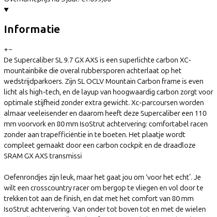
Informatie
+
−
De Supercaliber SL 9.7 GX AXS is een superlichte carbon XC-
mountainbike die overal rubbersporen achterlaat op het
wedstrijdparkoers. Zijn SL OCLV Mountain Carbon frame is even
licht als high-tech, en de layup van hoogwaardig carbon zorgt voor
optimale stijfheid zonder extra gewicht. Xc-parcoursen worden
almaar veeleisender en daarom heeft deze Supercaliber een 110
mm voorvork en 80 mm IsoStrut achtervering: comfortabel racen
zonder aan trapefficiëntie in te boeten. Het plaatje wordt
compleet gemaakt door een carbon cockpit en de draadloze
SRAM GX AXS transmissi
Oefenrondjes zijn leuk, maar het gaat jou om ‘voor het echt’. Je
wilt een crosscountry racer om bergop te vliegen en vol door te
trekken tot aan de finish, en dat met het comfort van 80 mm
IsoStrut achtervering. Van onder tot boven tot en met de wielen