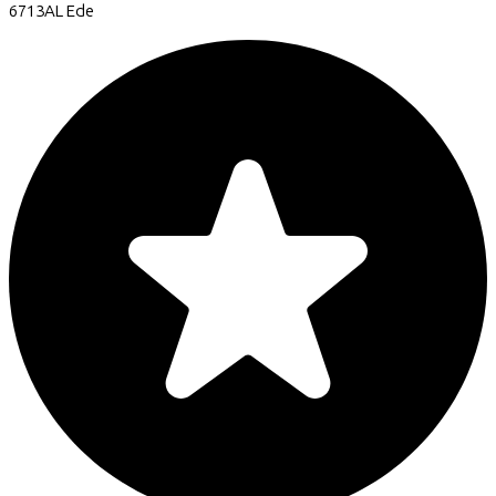
6713AL
Ede