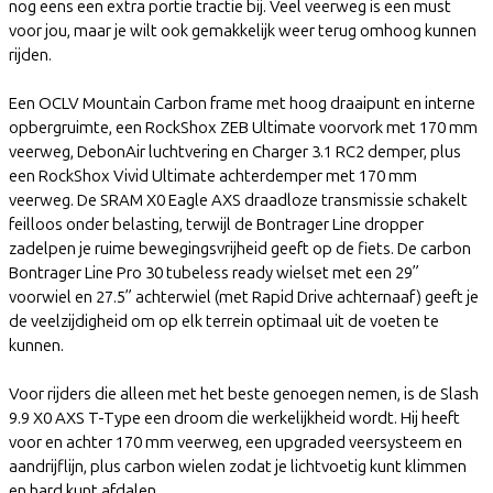
nog eens een extra portie tractie bij. Veel veerweg is een must
voor jou, maar je wilt ook gemakkelijk weer terug omhoog kunnen
rijden.
Een OCLV Mountain Carbon frame met hoog draaipunt en interne
opbergruimte, een RockShox ZEB Ultimate voorvork met 170 mm
veerweg, DebonAir luchtvering en Charger 3.1 RC2 demper, plus
een RockShox Vivid Ultimate achterdemper met 170 mm
veerweg. De SRAM X0 Eagle AXS draadloze transmissie schakelt
feilloos onder belasting, terwijl de Bontrager Line dropper
zadelpen je ruime bewegingsvrijheid geeft op de fiets. De carbon
Bontrager Line Pro 30 tubeless ready wielset met een 29”
voorwiel en 27.5” achterwiel (met Rapid Drive achternaaf) geeft je
de veelzijdigheid om op elk terrein optimaal uit de voeten te
kunnen.
Voor rijders die alleen met het beste genoegen nemen, is de Slash
9.9 X0 AXS T-Type een droom die werkelijkheid wordt. Hij heeft
voor en achter 170 mm veerweg, een upgraded veersysteem en
aandrijflijn, plus carbon wielen zodat je lichtvoetig kunt klimmen
en hard kunt afdalen.