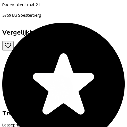
Rademakerstraat
21
3769 BB
Soesterberg
Vergelijkbare fietsen
Trek
Top Fuel 9.9 X0 AXS Gen 4
(2025)
Leaseprijs p/m vanaf