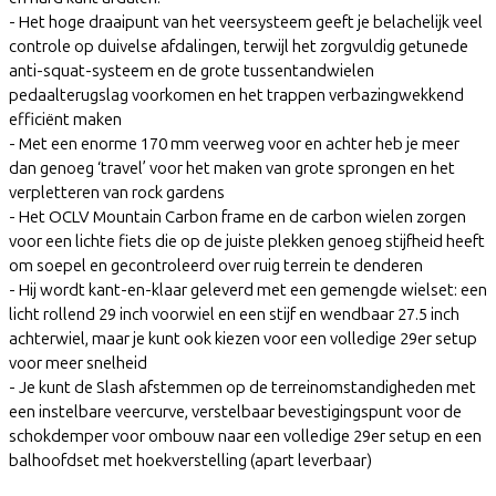
- Het hoge draaipunt van het veersysteem geeft je belachelijk veel
controle op duivelse afdalingen, terwijl het zorgvuldig getunede
anti-squat-systeem en de grote tussentandwielen
pedaalterugslag voorkomen en het trappen verbazingwekkend
efficiënt maken
- Met een enorme 170 mm veerweg voor en achter heb je meer
dan genoeg ‘travel’ voor het maken van grote sprongen en het
verpletteren van rock gardens
- Het OCLV Mountain Carbon frame en de carbon wielen zorgen
voor een lichte fiets die op de juiste plekken genoeg stijfheid heeft
om soepel en gecontroleerd over ruig terrein te denderen
- Hij wordt kant-en-klaar geleverd met een gemengde wielset: een
licht rollend 29 inch voorwiel en een stijf en wendbaar 27.5 inch
achterwiel, maar je kunt ook kiezen voor een volledige 29er setup
voor meer snelheid
- Je kunt de Slash afstemmen op de terreinomstandigheden met
een instelbare veercurve, verstelbaar bevestigingspunt voor de
schokdemper voor ombouw naar een volledige 29er setup en een
balhoofdset met hoekverstelling (apart leverbaar)