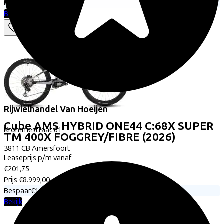
Bespaar
€1.396,55
Bekijk
Rijwielhandel Van Hoeijen
Cube
AMS HYBRID ONE44 C:68X SUPER
Krommestraat
61
TM 400X FOGGREY/FIBRE
(2026)
3811 CB
Amersfoort
Leaseprijs p/m vanaf
€201,75
Prijs
€8.999,00
Bespaar
€1.396,55
Bekijk