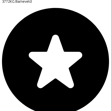
3772KG
Barneveld