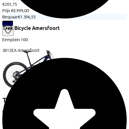
€201,75
Prijs
€8.999,00
Bespaar
€1.396,55
Bekijk
Trek Bicycle Amersfoort
Eemplein
100
3812EA
Amersfoort
Trek
Fuel+ EX 9.8 XT Di2 Gen 2
(2026)
Leaseprijs p/m vanaf
€201,75
Prijs
€8.999,00