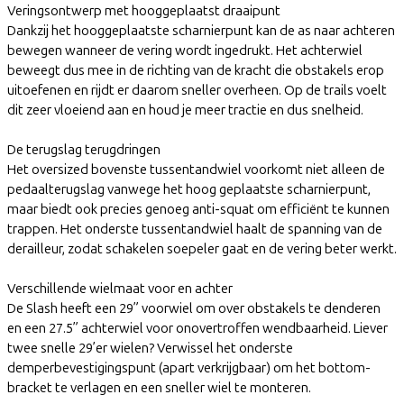
Veringsontwerp met hooggeplaatst draaipunt
Dankzij het hooggeplaatste scharnierpunt kan de as naar achteren
bewegen wanneer de vering wordt ingedrukt. Het achterwiel
beweegt dus mee in de richting van de kracht die obstakels erop
uitoefenen en rijdt er daarom sneller overheen. Op de trails voelt
dit zeer vloeiend aan en houd je meer tractie en dus snelheid.
De terugslag terugdringen
Het oversized bovenste tussentandwiel voorkomt niet alleen de
pedaalterugslag vanwege het hoog geplaatste scharnierpunt,
maar biedt ook precies genoeg anti-squat om efficiënt te kunnen
trappen. Het onderste tussentandwiel haalt de spanning van de
derailleur, zodat schakelen soepeler gaat en de vering beter werkt.
Verschillende wielmaat voor en achter
De Slash heeft een 29” voorwiel om over obstakels te denderen
en een 27.5” achterwiel voor onovertroffen wendbaarheid. Liever
twee snelle 29’er wielen? Verwissel het onderste
demperbevestigingspunt (apart verkrijgbaar) om het bottom-
bracket te verlagen en een sneller wiel te monteren.