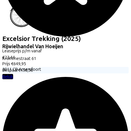
Excelsior
Trekking
(2025)
Rijwielhandel Van Hoeijen
Leaseprijs p/m vanaf
€23,44
Krommestraat
61
Prijs
€649,95
3811 CB
Amersfoort
Bespaar
€456,58
Bekijk