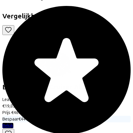
Vergelijkbare fietsen
Excelsior
Road Cruiser Alu ND
(2025)
Leaseprijs p/m vanaf
€19,85
Prijs
€469,95
Bespaar
€441,83
Bekijk