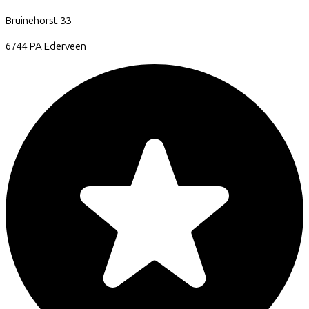
Bruinehorst
33
6744 PA
Ederveen