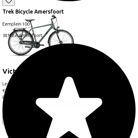
Trek Bicycle Amersfoort
Eemplein
100
3812EA
Amersfoort
Victoria
TREQANA 3
(2026)
Leaseprijs p/m vanaf
€21,05
Prijs
€529,95
Bespaar
€446,75
Bekijk