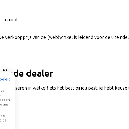
per maand
De verkoopprijs van de (web)winkel is leidend voor de uiteindeli
jzijnde dealer
beleid
rs adviseren in welke fiets het best bij jou past, je hebt keuze 
 van
e
bieden.
agen
okies
okie
p de