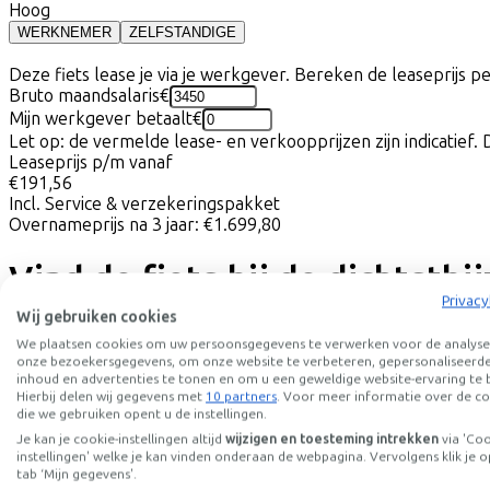
Hoog
WERKNEMER
ZELFSTANDIGE
Deze fiets lease je via je werkgever. Bereken de leaseprijs 
Bruto maandsalaris
€
Mijn werkgever betaalt
€
Let op: de vermelde lease- en verkoopprijzen zijn indicatief. 
Leaseprijs p/m vanaf
€191,56
Incl. Service & verzekeringspakket
Overnameprijs na 3 jaar:
€1.699,80
Vind de fiets bij de dichtstbi
Privacy
Wij gebruiken cookies
Let op! Niet elke fiets is op voorraad. Laat je door onze partne
We plaatsen cookies om uw persoonsgegevens te verwerken voor de analyse
onze bezoekersgegevens, om onze website te verbeteren, gepersonaliseerd
Proefrit aanvragen
inhoud en advertenties te tonen en om u een geweldige website-ervaring te 
Selecteer eerst een fietsenwinkel om een proefrit aan te vr
Hierbij delen wij gegevens met
10 partners
. Voor meer informatie over de co
die we gebruiken opent u de instellingen.
Locatie
Dealernaam
Je kan je cookie-instellingen altijd
wijzigen en toesteming intrekken
via 'Co
instellingen' welke je kan vinden onderaan de webpagina. Vervolgens klik je o
tab ‘Mijn gegevens'.