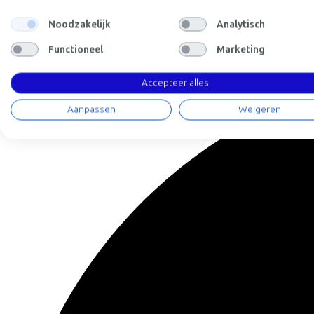
Noodzakelijk
Analytisch
Afstanden (km)
Functioneel
Marketing
5
10
25
Accepteer alles
Aanpassen
Weigeren