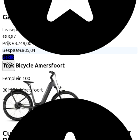
Gazelle
Grenoble C8+
(2025)
Leaseprijs p/m vanaf
€88,87
Prijs
€3.749,00
Bespaar
€805,04
Bekijk
Trek Bicycle Amersfoort
Eemplein
100
3812EA
Amersfoort
Cube
KATHMANDU HYBRID COMFORT