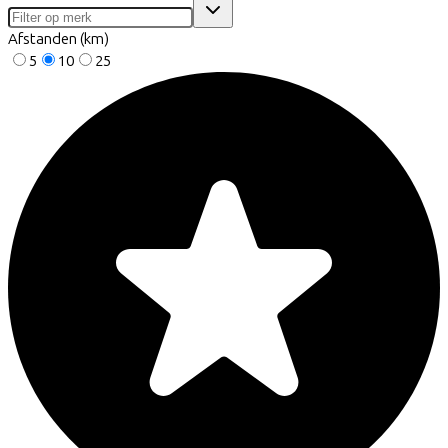
Afstanden (km)
5
10
25