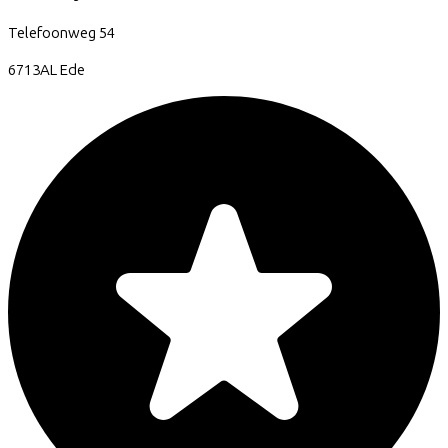
Telefoonweg
54
6713AL
Ede