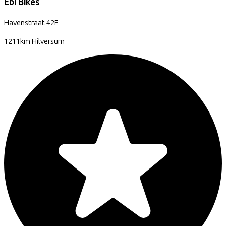
Ebi Bikes
Havenstraat
42E
1211km
Hilversum