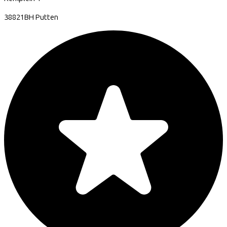
38821BH
Putten