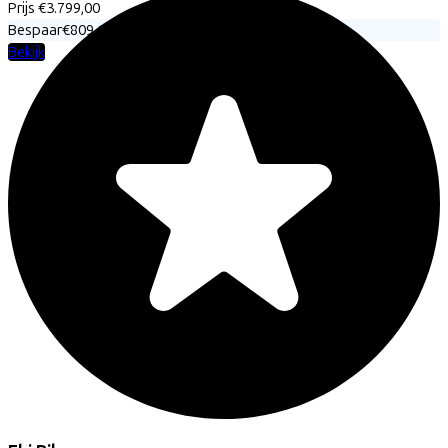
Prijs
€3.799,00
Bespaar
€809,14
Bekijk