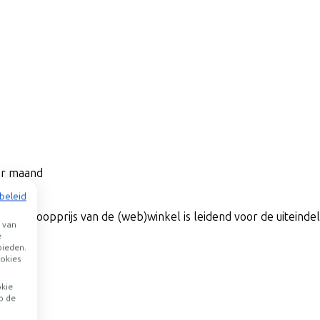
per maand
beleid
De verkoopprijs van de (web)winkel is leidend voor de uiteindeli
 van
e
bieden.
okies
okie
p de