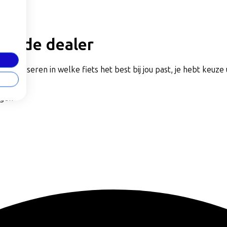
jzijnde dealer
rs adviseren in welke fiets het best bij jou past, je hebt keuze 
agen