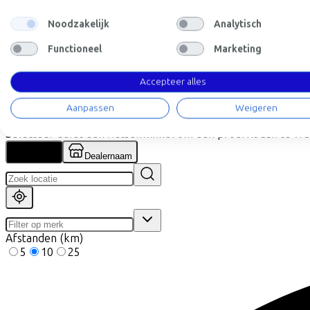
Noodzakelijk
Analytisch
+
−
Functioneel
Marketing
Vind de fiets bij de dichtstbi
Accepteer alles
Let op! Niet elke fiets is op voorraad. Laat je door onze partne
Aanpassen
Weigeren
Proefrit aanvragen
Selecteer eerst een fietsenwinkel om een proefrit aan te vr
Locatie
Dealernaam
Afstanden (km)
5
10
25