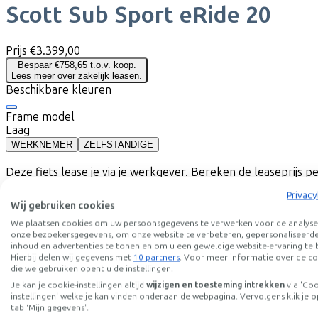
Scott
Sub Sport eRide 20
Prijs
€3.399,00
Bespaar €758,65 t.o.v. koop.
Lees meer over zakelijk leasen.
Beschikbare kleuren
Frame model
Laag
WERKNEMER
ZELFSTANDIGE
Deze fiets lease je via je werkgever. Bereken de leaseprijs 
Bruto maandsalaris
€
Privacy
Mijn werkgever betaalt
€
Wij gebruiken cookies
Let op: de vermelde lease- en verkoopprijzen zijn indicatief. 
We plaatsen cookies om uw persoonsgegevens te verwerken voor de analyse
Leaseprijs p/m vanaf
onze bezoekersgegevens, om onze website te verbeteren, gepersonaliseerd
€81,21
inhoud en advertenties te tonen en om u een geweldige website-ervaring te 
Incl. Service & verzekeringspakket
Hierbij delen wij gegevens met
10 partners
. Voor meer informatie over de co
Overnameprijs na 3 jaar:
€679,80
die we gebruiken opent u de instellingen.
Je kan je cookie-instellingen altijd
wijzigen en toesteming intrekken
via 'Co
instellingen' welke je kan vinden onderaan de webpagina. Vervolgens klik je o
tab ‘Mijn gegevens'.
E-bike Specificaties