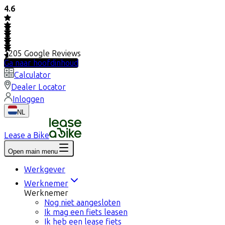
4.6
1205
Google Reviews
Ga naar hoofdinhoud
Calculator
Dealer Locator
Inloggen
NL
Lease a Bike
Open main menu
Werkgever
Werknemer
Werknemer
Nog niet aangesloten
Ik mag een fiets leasen
Ik heb een lease fiets