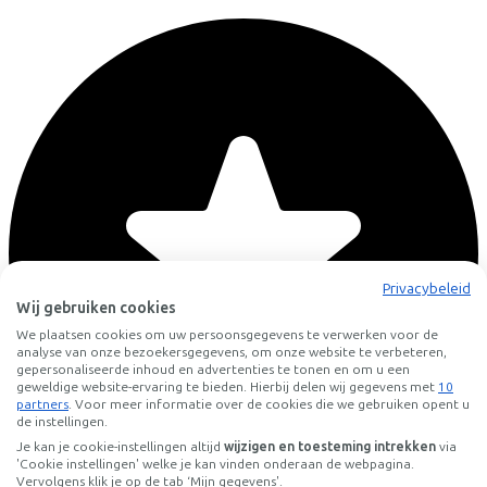
Privacybeleid
Wij gebruiken cookies
We plaatsen cookies om uw persoonsgegevens te verwerken voor de
analyse van onze bezoekersgegevens, om onze website te verbeteren,
gepersonaliseerde inhoud en advertenties te tonen en om u een
geweldige website-ervaring te bieden. Hierbij delen wij gegevens met
10
partners
. Voor meer informatie over de cookies die we gebruiken opent u
de instellingen.
Je kan je cookie-instellingen altijd
wijzigen en toesteming intrekken
via
'Cookie instellingen' welke je kan vinden onderaan de webpagina.
Vervolgens klik je op de tab ‘Mijn gegevens'.