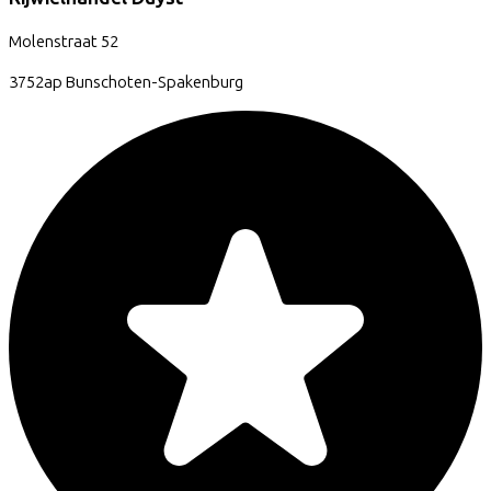
Molenstraat
52
3752ap
Bunschoten-Spakenburg