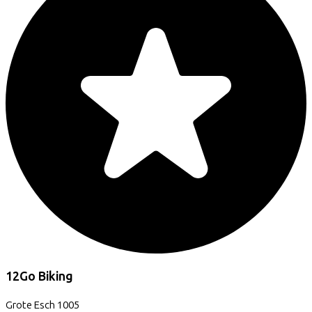
12Go Biking
Grote Esch
1005