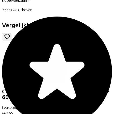
Koperwieklaan
1
3722 CA
Bilthoven
Vergelijkbare fietsen
Cube
SUPREME HYBRID COMFORT ONE
600
(2026)
Leaseprijs p/m vanaf
€63,65