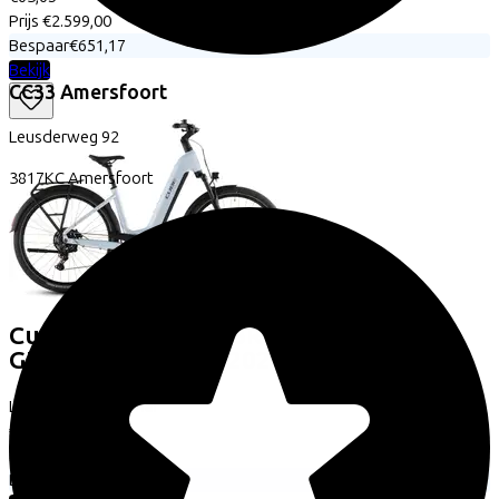
Prijs
€2.599,00
Bespaar
€651,17
Bekijk
CC33 Amersfoort
Leusderweg
92
3817KC
Amersfoort
Cube
TOURING HYBRID ONE 600
GLACIER/REFLEX
(2026)
Leaseprijs p/m vanaf
€63,65
Prijs
€2.599,00
Bespaar
€651,17