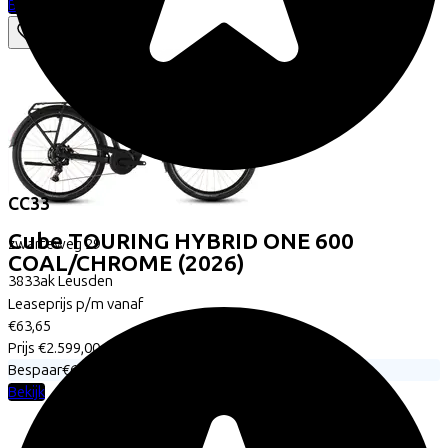
Bekijk
CC33
Cube
TOURING HYBRID ONE 600
zwarteweg
29
COAL/CHROME
(2026)
3833ak
Leusden
Leaseprijs p/m vanaf
€63,65
Prijs
€2.599,00
Bespaar
€651,17
Bekijk