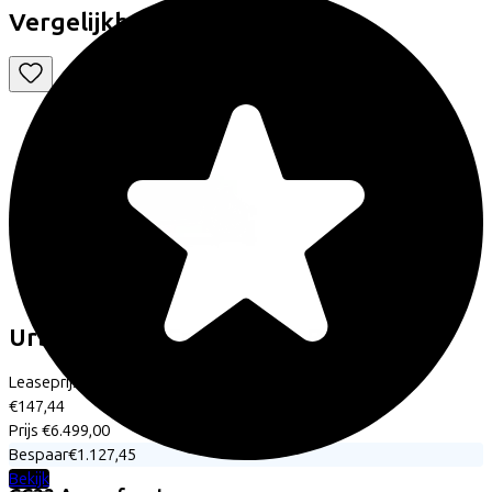
Vergelijkbare fietsen
Urban Arrow
FamilyNext Pro
(2025)
Leaseprijs p/m vanaf
€147,44
Prijs
€6.499,00
Bespaar
€1.127,45
Bekijk