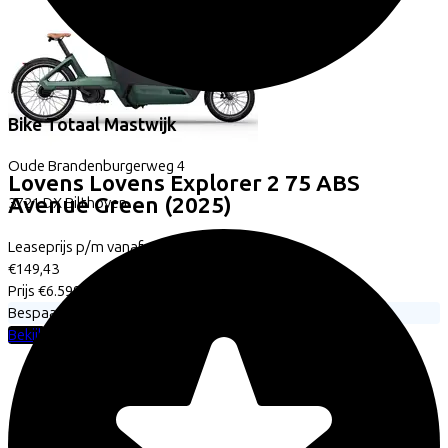
Bike Totaal Mastwijk
Oude Brandenburgerweg
4
Lovens
Lovens Explorer 2 75 ABS
Avenue Green
(2025)
3721 DX
Bilthoven
Leaseprijs p/m vanaf
€149,43
Prijs
€6.599,00
Bespaar
€1.135,65
Bekijk