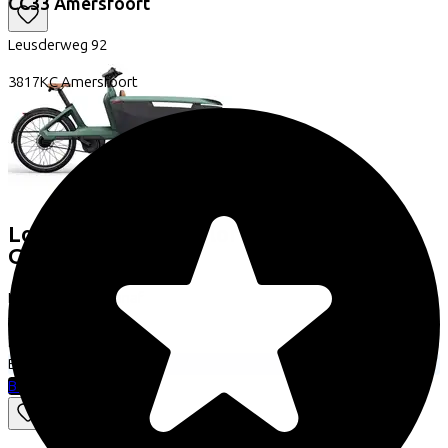
CC33 Amersfoort
Leusderweg
92
3817KC
Amersfoort
Lovens
Lovens Explorer 2 100 Avenue
Green
(2025)
Leaseprijs p/m vanaf
€149,43
Prijs
€6.599,00
Bespaar
€1.135,65
Bekijk