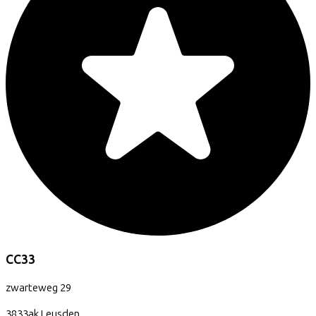
CC33
zwarteweg
29
3833ak
Leusden