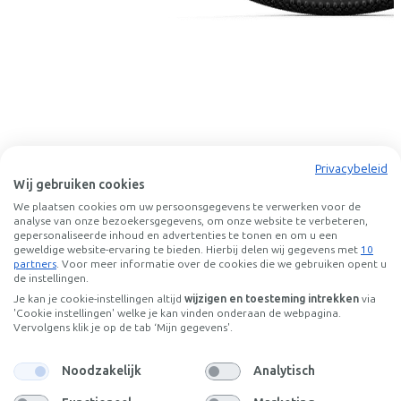
Privacybeleid
Wij gebruiken cookies
We plaatsen cookies om uw persoonsgegevens te verwerken voor de
analyse van onze bezoekersgegevens, om onze website te verbeteren,
gepersonaliseerde inhoud en advertenties te tonen en om u een
LEKKER Bikes
Amsterdam GTS
geweldige website-ervaring te bieden. Hierbij delen wij gegevens met
10
partners
. Voor meer informatie over de cookies die we gebruiken opent u
de instellingen.
Prijs
€3.198,00
Je kan je cookie-instellingen altijd
wijzigen en toesteming intrekken
via
Bespaar €726,60 t.o.v. koop.
'Cookie instellingen' welke je kan vinden onderaan de webpagina.
Lees meer over zakelijk leasen.
Vervolgens klik je op de tab ‘Mijn gegevens'.
Beschikbare kleuren
Noodzakelijk
Analytisch
Frame model
Laag