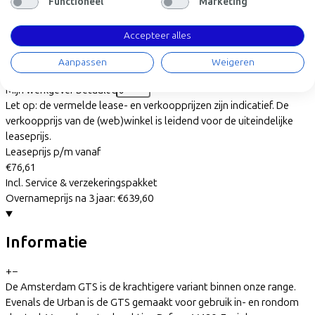
Functioneel
Marketing
WERKNEMER
ZELFSTANDIGE
Accepteer alles
Deze fiets lease je via je werkgever. Bereken de leaseprijs per
maand
Aanpassen
Weigeren
Bruto maandsalaris
€
Mijn werkgever betaalt
€
Let op: de vermelde lease- en verkoopprijzen zijn indicatief. De
verkoopprijs van de (web)winkel is leidend voor de uiteindelijke
leaseprijs.
Leaseprijs p/m vanaf
€76,61
Incl. Service & verzekeringspakket
Overnameprijs na 3 jaar:
€639,60
Informatie
+
−
De Amsterdam GTS is de krachtigere variant binnen onze range.
Evenals de Urban is de GTS gemaakt voor gebruik in- en rondom