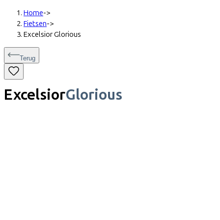
Home
->
Fietsen
->
Excelsior Glorious
Terug
Excelsior
Glorious