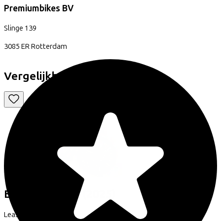
Premiumbikes BV
Slinge
139
3085 ER
Rotterdam
Vergelijkbare fietsen
Excelsior
Juicy
(2025)
Leaseprijs p/m vanaf