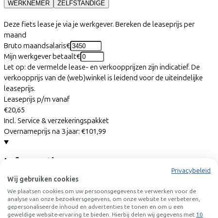
WERKNEMER
ZELFSTANDIGE
Deze fiets lease je via je werkgever. Bereken de leaseprijs per
maand
Bruto maandsalaris
€
Mijn werkgever betaalt
€
Let op: de vermelde lease- en verkoopprijzen zijn indicatief. De
verkoopprijs van de (web)winkel is leidend voor de uiteindelijke
leaseprijs.
Leaseprijs p/m vanaf
€20,65
Incl. Service & verzekeringspakket
Overnameprijs na 3 jaar:
€101,99
Informatie
Privacybeleid
Wij gebruiken cookies
+
−
We plaatsen cookies om uw persoonsgegevens te verwerken voor de
EXCELSIOR, Glorious, 28", lavender matt, 2025
analyse van onze bezoekersgegevens, om onze website te verbeteren,
gepersonaliseerde inhoud en advertenties te tonen en om u een
geweldige website-ervaring te bieden. Hierbij delen wij gegevens met
10