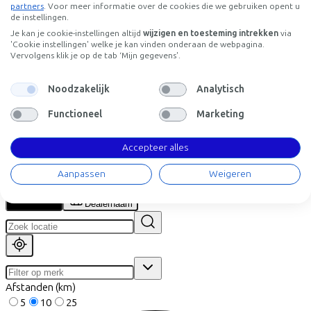
Specificaties
partners
. Voor meer informatie over de cookies die we gebruiken opent u
de instellingen.
Je kan je cookie-instellingen altijd
wijzigen en toesteming intrekken
via
+
−
'Cookie instellingen' welke je kan vinden onderaan de webpagina.
Vervolgens klik je op de tab ‘Mijn gegevens'.
Vind de fiets bij de
dichtstbijzijnde dealer
Noodzakelijk
Analytisch
Let op! Niet elke fiets is op voorraad. Laat je door onze partners
Functioneel
Marketing
adviseren in welke fiets het best bij jou past, je hebt keuze uit elk
merk en type fiets.
Accepteer alles
Proefrit aanvragen
Aanpassen
Weigeren
Selecteer eerst een fietsenwinkel om een proefrit aan te vragen
Locatie
Dealernaam
Afstanden (km)
5
10
25