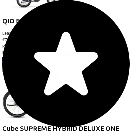
QIO
EINS AP-8 Night Line
(2025)
Leaseprijs p/m vanaf
€72,10
Prijs
€2.999,00
Bespaar
€696,37
Bekijk
Cube
SUPREME HYBRID DELUXE ONE