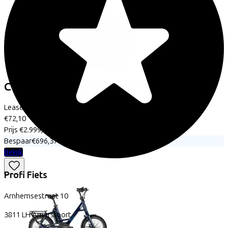
Cube
TOURING HYBRID PRO 625
(2025)
Leaseprijs p/m vanaf
€72,10
Prijs
€2.999,00
Bespaar
€696,37
Bekijk
Profi Fiets
Arnhemsestraat
10
3811 LH
Amersfoort