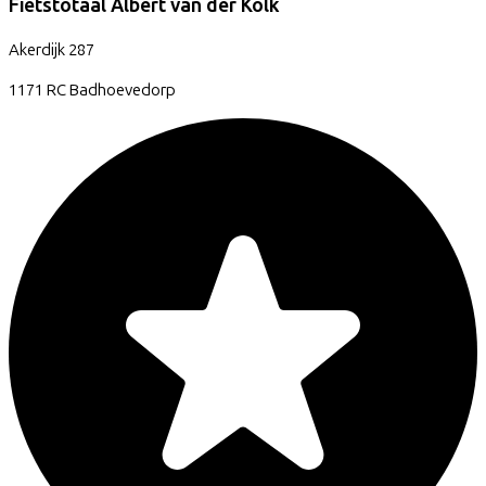
Fietstotaal Albert van der Kolk
Akerdijk
287
1171 RC
Badhoevedorp