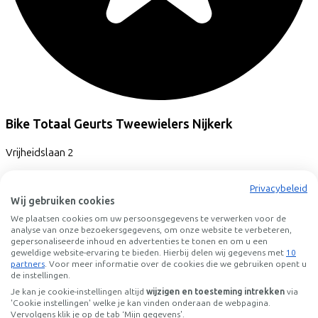
Bike Totaal Geurts Tweewielers Nijkerk
Vrijheidslaan
2
3861 JA
Nijkerk
Privacybeleid
Wij gebruiken cookies
We plaatsen cookies om uw persoonsgegevens te verwerken voor de
analyse van onze bezoekersgegevens, om onze website te verbeteren,
gepersonaliseerde inhoud en advertenties te tonen en om u een
geweldige website-ervaring te bieden. Hierbij delen wij gegevens met
10
partners
. Voor meer informatie over de cookies die we gebruiken opent u
de instellingen.
Je kan je cookie-instellingen altijd
wijzigen en toesteming intrekken
via
'Cookie instellingen' welke je kan vinden onderaan de webpagina.
Vervolgens klik je op de tab ‘Mijn gegevens'.