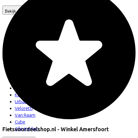
Bekijk ook
Dealer locator
Fiets leasen? Bereken je kosten
Fietsplan 2026
Inloggen
Fietsmerken
Gazelle
Cannondale
Roetz
Cervélo
Kalkhoff
Urban Arrow
Veloretti
Van Raam
Cube
Alle merken
Fietsvoordeelshop.nl - Winkel Amersfoort