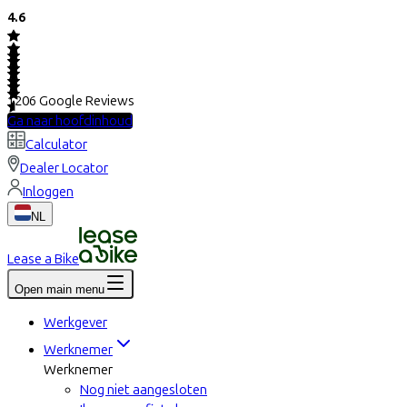
4.6
1206
Google Reviews
Ga naar hoofdinhoud
Calculator
Dealer Locator
Inloggen
NL
Lease a Bike
Open main menu
Werkgever
Werknemer
Werknemer
Nog niet aangesloten