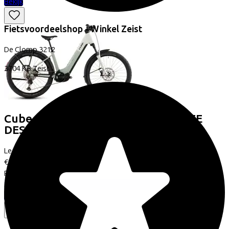
Bekijk
Fietsvoordeelshop - Winkel Zeist
De Clomp
3212
3704 KB
Zeist
Cube
REACTION HYBRID PRO 800 FE
DESERTSTONE/DRIEDHERBS
(2026)
Leaseprijs p/m vanaf
€81,21
Prijs
€3.399,00
Bespaar
€758,65
Bekijk