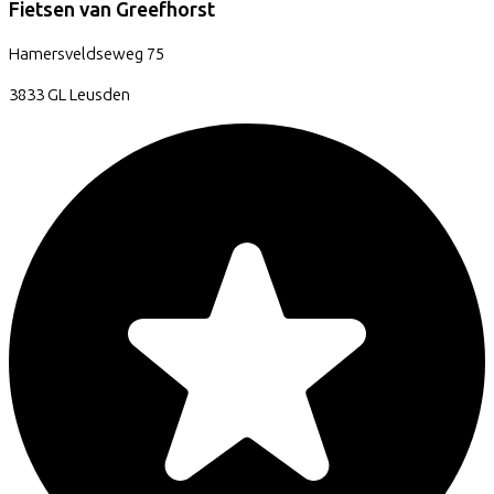
Fietsen van Greefhorst
Hamersveldseweg
75
3833 GL
Leusden