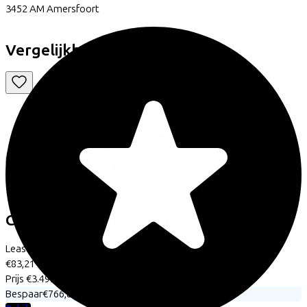
3452 AM
Amersfoort
Vergelijkbare fietsen
Cube
REACTION HYBRID RACE
(2025)
Leaseprijs p/m vanaf
€83,21
Prijs
€3.499,00
Bespaar
€766,85