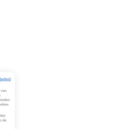
beleid
 van
e
bieden.
okies
okie
p de