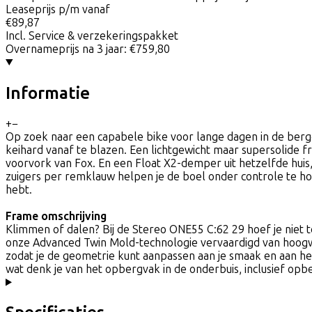
Leaseprijs p/m vanaf
€89,87
Incl. Service & verzekeringspakket
Overnameprijs na 3 jaar:
€759,80
Informatie
+
−
Op zoek naar een capabele bike voor lange dagen in de berg
keihard vanaf te blazen. Een lichtgewicht maar supersolid
voorvork van Fox. En een Float X2-demper uit hetzelfde hui
zuigers per remklauw helpen je de boel onder controle te ho
hebt.
Frame omschrijving
Klimmen of dalen? Bij de Stereo ONE55 C:62 29 hoef je niet t
onze Advanced Twin Mold-technologie vervaardigd van hoogwaa
zodat je de geometrie kunt aanpassen aan je smaak en aan h
wat denk je van het opbergvak in de onderbuis, inclusief opb