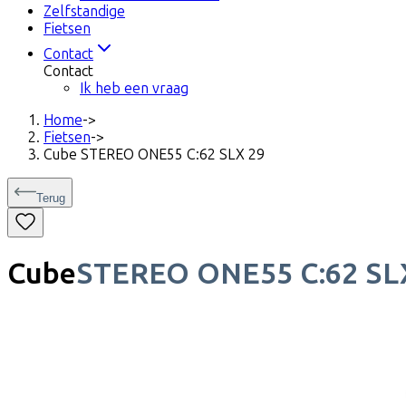
Zelfstandige
Fietsen
Contact
Contact
Ik heb een vraag
Home
->
Fietsen
->
Cube STEREO ONE55 C:62 SLX 29
Terug
Cube
STEREO ONE55 C:62 SL