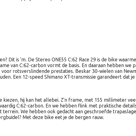
en? Dit is 'm. De Stereo ONE55 C:62 Race 29 is de bike waar
e frame van C:62-carbon vormt de basis. En daaraan hebben we
s, voor rotsverslindende prestaties. Beskar 30-wielen van N
uden. Een 12-speed Shimano XT-transmissie garandeert dat je b
e kiezen, hij kan het allebei. Z'n frame, met 155 millimeter v
rdig C:62-carbon. En we hebben flink met praktische details 
et terrein. We hebben ook gedacht aan geschroefde trapaslage
ergbuidel? Met deze bike eet je de bergen rauw.