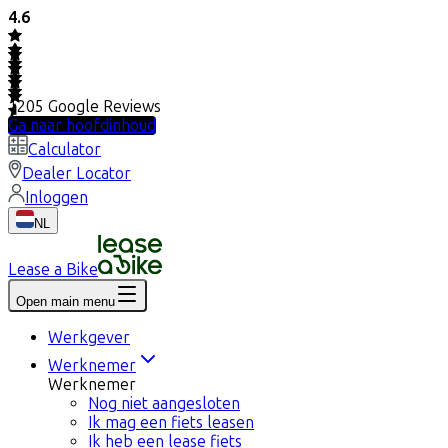
4.6
1205
Google Reviews
Ga naar hoofdinhoud
Calculator
Dealer Locator
Inloggen
NL
Lease a Bike
Open main menu
Werkgever
Werknemer
Werknemer
Nog niet aangesloten
Ik mag een fiets leasen
Ik heb een lease fiets