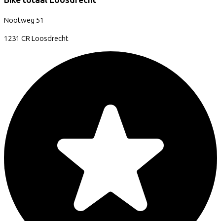
Bike totaal Loosdrecht
Nootweg
51
1231 CR
Loosdrecht