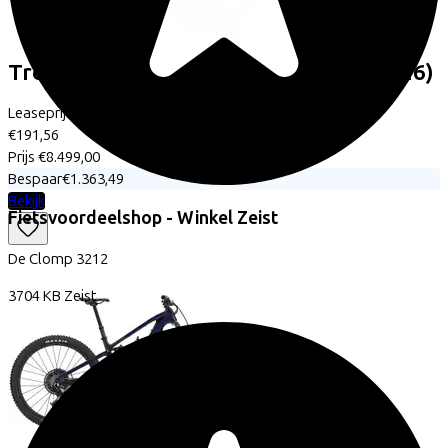
Trek
Fuel+ MX 9.8 Eagle 90 Gen 2
(2026)
Leaseprijs p/m vanaf
€191,56
Prijs
€8.499,00
Bespaar
€1.363,49
Bekijk
Fietsvoordeelshop - Winkel Zeist
De Clomp
3212
3704 KB
Zeist