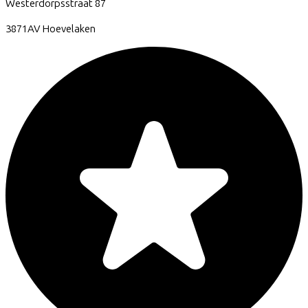
Westerdorpsstraat
87
3871AV
Hoevelaken