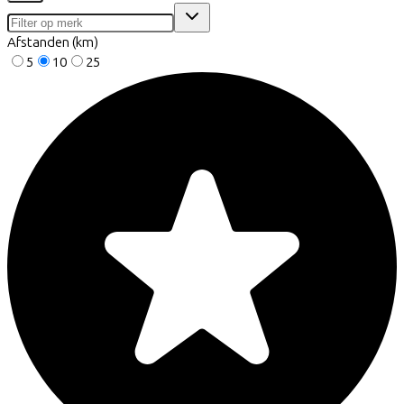
Afstanden (km)
5
10
25