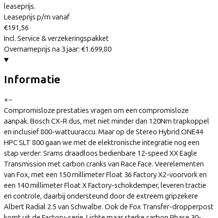
leaseprijs.
Leaseprijs p/m vanaf
€191,56
Incl. Service & verzekeringspakket
Overnameprijs na 3 jaar:
€1.699,80
Informatie
+
−
Compromisloze prestaties vragen om een compromisloze
aanpak. Bosch CX-R dus, met niet minder dan 120Nm trapkoppel
en inclusief 800-wattuuraccu. Maar op de Stereo Hybrid ONE44
HPC SLT 800 gaan we met de elektronische integratie nog een
stap verder: Srams draadloos bedienbare 12-speed XX Eagle
Transmission met carbon cranks van Race Face. Veerelementen
van Fox, met een 150 millimeter Float 36 Factory X2-voorvork en
een 140 millimeter Float X Factory-schokdemper, leveren tractie
en controle, daarbij ondersteund door de extreem gripzekere
Albert Radial 2.5 van Schwalbe. Ook de Fox Transfer-dropperpost
komt uit de Factory-serie. Lichte maar sterke carbon Phase 30-