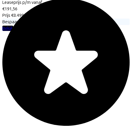
Leaseprijs p/m vanaf
€191,56
Prijs
€8.499,00
Bespaar
€1.363,49
Bekijk