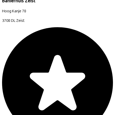
Banierhuis Zeist
Hoog Kanje
78
3708 DL
Zeist