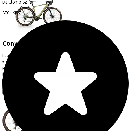
De Clomp
3212
3704 KB
Zeist
Conway
Nyvon 8.0 C
(2026)
Leaseprijs p/m vanaf
€100,61
Prijs
€4.299,95
Bespaar
€869,88
Bekijk