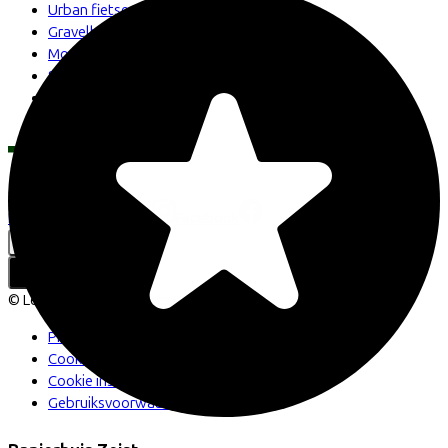
Urban fietsen
Gravelbikes
Mountainbikes
Stadsfietsen
Aangepaste fietsen
Alle fietsen
LinkedIn
Instagram
Facebook
Nederlands
Back to top
© Lease a Bike. All Rights Reserved.
Privacy statement
Cookie statement
Cookie instellingen
Gebruiksvoorwaarden