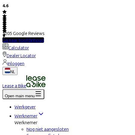
4.6
1205
Google Reviews
Ga naar hoofdinhoud
Calculator
Dealer Locator
Inloggen
NL
Lease a Bike
Open main menu
Werkgever
Werknemer
Werknemer
Nog niet aangesloten