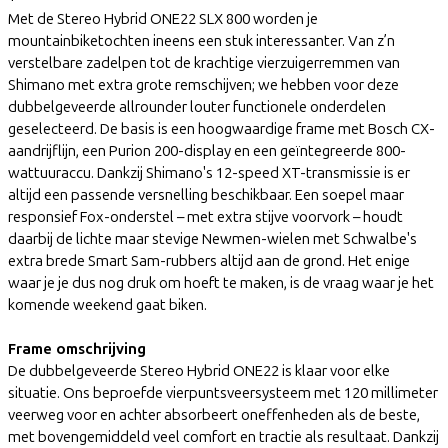
Met de Stereo Hybrid ONE22 SLX 800 worden je
mountainbiketochten ineens een stuk interessanter. Van z’n
verstelbare zadelpen tot de krachtige vierzuigerremmen van
Shimano met extra grote remschijven; we hebben voor deze
dubbelgeveerde allrounder louter functionele onderdelen
geselecteerd. De basis is een hoogwaardige frame met Bosch CX-
aandrijflijn, een Purion 200-display en een geïntegreerde 800-
wattuuraccu. Dankzij Shimano's 12-speed XT-transmissie is er
altijd een passende versnelling beschikbaar. Een soepel maar
responsief Fox-onderstel – met extra stijve voorvork – houdt
daarbij de lichte maar stevige Newmen-wielen met Schwalbe's
extra brede Smart Sam-rubbers altijd aan de grond. Het enige
waar je je dus nog druk om hoeft te maken, is de vraag waar je het
komende weekend gaat biken.
Frame omschrijving
De dubbelgeveerde Stereo Hybrid ONE22 is klaar voor elke
situatie. Ons beproefde vierpuntsveersysteem met 120 millimeter
veerweg voor en achter absorbeert oneffenheden als de beste,
met bovengemiddeld veel comfort en tractie als resultaat. Dankzij