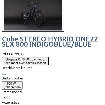
Cube
STEREO HYBRID ONE22
SLX 800 INDIGOBLUE/BLUE
Prijs
€4.399,00
Bespaar €878,00 t.o.v. koop.
Lees meer over zakelijk leasen.
Beschikbare kleuren
Batterij opties
800 Wh
(
Inbegrepen
)
Frame model
Hoog
Actieradius