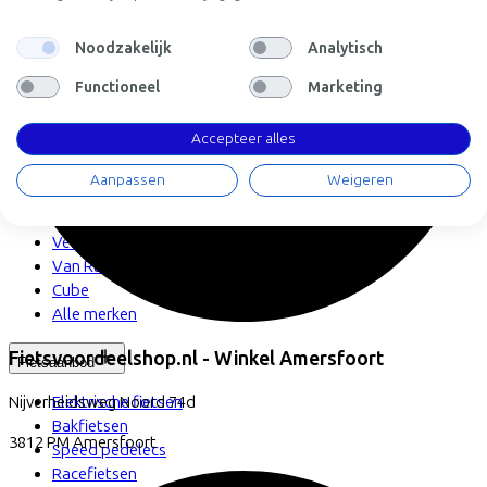
Inloggen
Noodzakelijk
Analytisch
Fietsmerken
Functioneel
Marketing
Gazelle
Cannondale
Accepteer alles
Roetz
Cervélo
Aanpassen
Weigeren
Kalkhoff
Urban Arrow
Veloretti
Van Raam
Cube
Alle merken
Fietsvoordeelshop.nl - Winkel Amersfoort
Fietsaanbod
Elektrische fietsen
Nijverheidsweg Noord
74d
Bakfietsen
3812 PM
Amersfoort
Speed pedelecs
Racefietsen