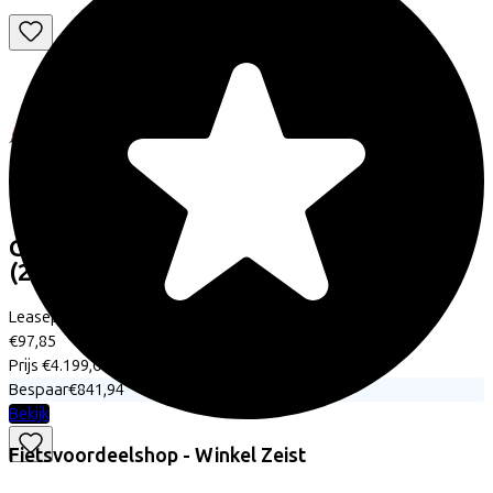
Cube
REACTION HYBRID SLX ALLROAD
(2025)
Leaseprijs p/m vanaf
€97,85
Prijs
€4.199,00
Bespaar
€841,94
Bekijk
Fietsvoordeelshop - Winkel Zeist